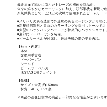
最終局面で戦いに臨んだトレーズの機体を商品化。
全身の鮮やかなカラーリングに加え、頭部形状を新規で
新規武装として、五飛との決戦で使用されたビームサー
■メリハリのある造形で外連味のあるポージングが可能に
■新規頭部造形と青白のカラーリングを採用しトールギスI
■大型のバックパックバーニアが特徴的なバックショット
■肩部にドーバーガンを装備。
■ビームサーベルが付属し、最終決戦の際の姿を再現。
【セット内容】
・本体
・交換用手首右
・ドーバーガン
・シールド
・ビームサーベル刃
・魂STAGE用ジョイント
【仕様】
・サイズ：全高 約150mm
・材質：ABS、PVC製
※商品の画像は実際の商品と一部異なる場合がございま