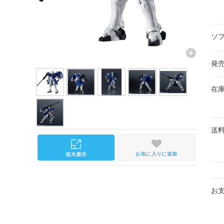
ソ
発
在
送
お気に入りに追加
お