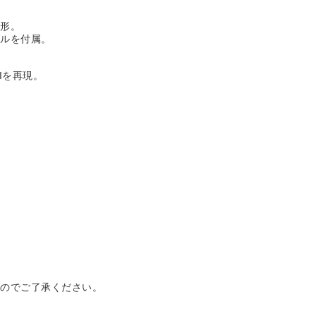
造形。
ベルを付属。
。
Iを再現。
。
すのでご了承ください。