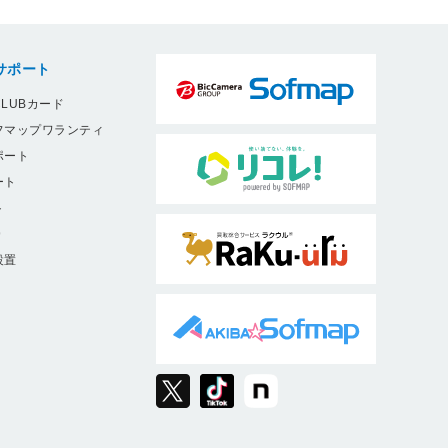
サポート
LUBカード
フマップワランティ
ポート
ート
ト
9
設置