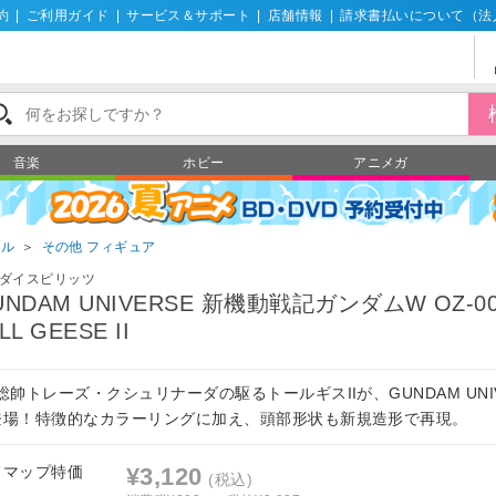
約
|
ご利用ガイド
|
サービス＆サポート
|
店舗情報
|
請求書払いについて（法
音楽
ホビー
アニメガ
ール
＞
その他 フィギュア
ダイスピリッツ
UNDAM UNIVERSE 新機動戦記ガンダムW OZ-0
LL GEESE II
総帥トレーズ・クシュリナーダの駆るトールギスIIが、GUNDAM UNIV
登場！特徴的なカラーリングに加え、頭部形状も新規造形で再現。
フマップ特価
¥3,120
(税込)