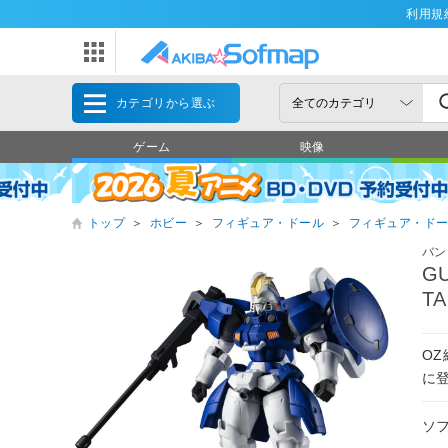
利用規
カテゴリから選ぶ
ゲーム
映像
トップ
＞
ホビー
＞
フィギュア・ドール
＞
フィギュア・ド
バン
G
TA
OZ
に
ソ