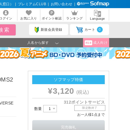
人窓口）
|
プレミアムCLUB
|
お問い合わせ
|
ログイン
お気に入り
ポイント確認
ランキング
Language
新規会員登録
カート
0
人名から探す
成人向け
R18
0MS2
ソフマップ特価
¥3,120
(税込)
312ポイントサービス
ERSE
限定数終了
数量
お一人様1点まで