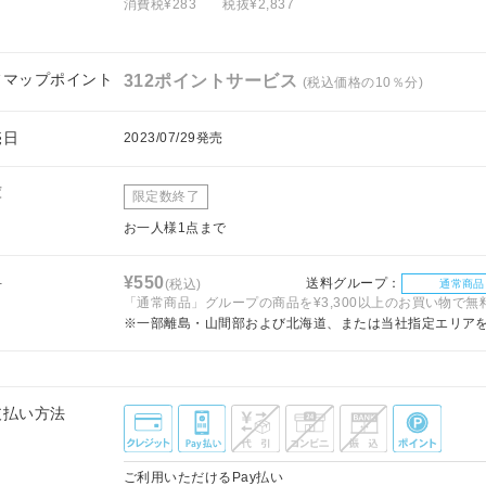
消費税¥283
税抜¥2,837
フマップポイント
312ポイントサービス
(税込価格の10％分)
売日
2023/07/29発売
庫
限定数終了
お一人様1点まで
料
¥550
送料グループ：
(税込)
通常商品
「通常商品」グループの商品を¥3,300以上のお買い物で無
※一部離島・山間部および北海道、または当社指定エリア
支払い方法
ご利用いただけるPay払い