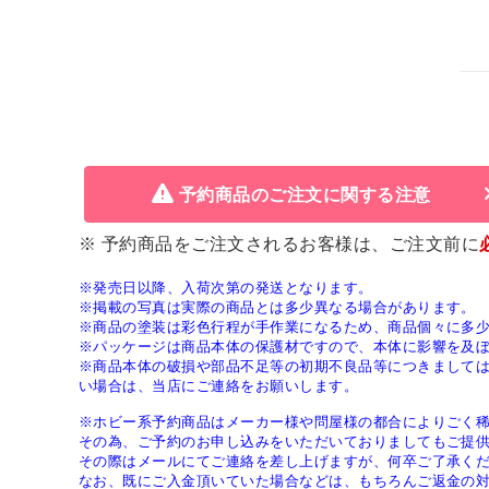
予約商品のご注文に関する注意
※ 予約商品をご注文されるお客様は、ご注文前に
※発売日以降、入荷次第の発送となります。
※掲載の写真は実際の商品とは多少異なる場合があります。
※商品の塗装は彩色行程が手作業になるため、商品個々に多
※パッケージは商品本体の保護材ですので、本体に影響を及
※商品本体の破損や部品不足等の初期不良品等につきまして
い場合は、当店にご連絡をお願いします。
※ホビー系予約商品はメーカー様や問屋様の都合によりごく
その為、ご予約のお申し込みをいただいておりましてもご提
その際はメールにてご連絡を差し上げますが、何卒ご了承く
なお、既にご入金頂いていた場合などは、もちろんご返金の