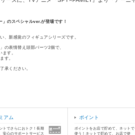
リーズに、TVアニメ『SPY×FAMILY』より「アーニ
ー」のスペシャルver.が登場です！
愛い、新感覚のフィギュアシリーズです。
」の表情替え頭部パーツ2個で、
います。
ります。
ご了承ください。
ミアム
ポイント
ントでさらにおトク！長期
ポイントをお店で貯めて、ネットで
、安心のサポートサービス
使う！ネットで貯めて、お店で使