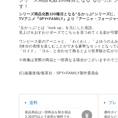
シリーズ商品化数100種目となる“るかっぷ”シ
す！
シリーズ商品化数100種目となる“るかっぷ”シリーズに、
TVアニメ『SPY×FAMILY』より「アーニャ・フォージャ
“るかっぷ”とは「look up」を元にした造語。
見上げ＆おすわりポーズでこちらを見つめてくる姿が可
ワンピース姿のアーニャと、「わくわく」「よゆうのえみ
3体分の表情を楽しむことができる豪華なセットとなって
「ロイド」「ヨル」と合わせて飾るとより世界観が広が
※画像は実際の商品と一部異なる場合がございますので
(C)遠藤達哉/集英社・SPY×FAMILY製作委員会
送料
プレ
新品商品は一部商品を除き税込
優待ポイ
3,300円以上で送料が無料です。
保証など