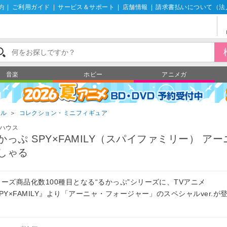
約
|
ご利用ガイド
|
サービス＆サポート
|
店舗情報
|
請求書払いについて（法
音楽
ホビー
アニメガ
ール
＞
コレクション・ミニフィギュア
ハウス
かっぷ SPY×FAMILY（スパイファミリー） ア
しゃる
リーズ商品化数100種目となる“るかっぷ”シリーズに、TVアニメ
PY×FAMILY』より「アーニャ・フォージャー」のスペシャルver.が
！