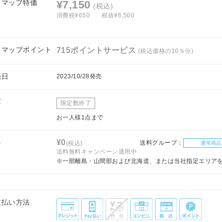
フマップ特価
¥7,150
(税込)
消費税¥650
税抜¥6,500
フマップポイント
715ポイントサービス
(税込価格の10％分)
売日
2023/10/28発売
庫
限定数終了
お一人様1点まで
料
¥0
送料グループ：
(税込)
通常商品
送料無料キャンペーン適用中
※一部離島・山間部および北海道、または当社指定エリア
支払い方法