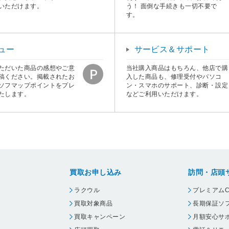
いただけます。
う！ 面倒な手続きも一切不要で
す。
ュー
サービス＆サポート
ただいた商品の感想やご意
当社購入商品はもちろん、他店で購
稿ください。掲載されたお
入した商品も、修理受付やパソコ
ソフマップポイントをプレ
ン・スマホのサポート、診断・設定
たします。
などご利用いただけます。
買取お申し込み
訪問・店頭
ラクウル
プレミアムC
買取対象商品
長期保証ソ
買取キャンペーン
月額安心サ