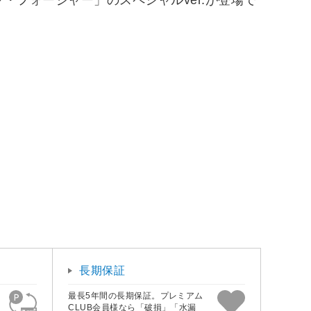
ャ・フォージャー」のスペシャルver.が登場で
長期保証
最長5年間の長期保証。プレミアム
CLUB会員様なら「破損」「水漏