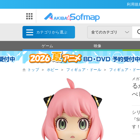
利用規
カテゴリから選ぶ
ゲーム
映像
トップ
＞
ホビー
＞
フィギュア・ドール
＞
フィギュア・ド
メガ
る
ぺ
シ
『S
す