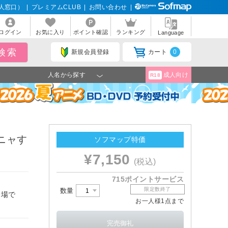
人窓口）
|
プレミアムCLUB
|
お問い合わせ
|
ログイン
お気に入り
ポイント確認
ランキング
Language
新規会員登録
カート
0
人名から探す
成人向け
R18
ーニャす
ソフマップ特価
¥7,150
(税込)
715ポイントサービス
限定数終了
数量
登場で
お一人様1点まで