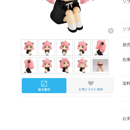
ソ
ソ
発
在
送
お気に入りに追加
お