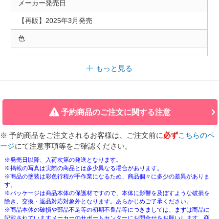
メーカー発売日
【再販】2025年3月発売
色
もっと見る
予約商品のご注文に関する注意
※ 予約商品をご注文されるお客様は、ご注文前に
必ず
こちらのペ
ージ
にて注意事項等をご確認ください。
※発売日以降、入荷次第の発送となります。
※掲載の写真は実際の商品とは多少異なる場合があります。
※商品の塗装は彩色行程が手作業になるため、商品個々に多少の差異がありま
す。
※パッケージは商品本体の保護材ですので、本体に影響を及ぼすような破損を
除き、交換・返品対応対象外となります。あらかじめご了承ください。
※商品本体の破損や部品不足等の初期不良品等につきましては、まずは商品に
記載されていますメーカーのサポートセンターにお問合せをお願いします。商