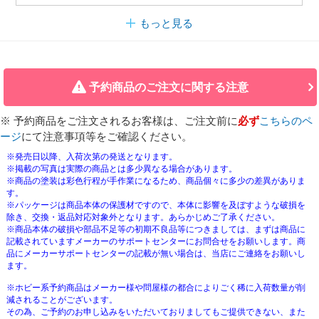
もっと見る
予約商品のご注文に関する注意
※ 予約商品をご注文されるお客様は、ご注文前に
必ず
こちらのペ
ージ
にて注意事項等をご確認ください。
※発売日以降、入荷次第の発送となります。
※掲載の写真は実際の商品とは多少異なる場合があります。
※商品の塗装は彩色行程が手作業になるため、商品個々に多少の差異がありま
す。
※パッケージは商品本体の保護材ですので、本体に影響を及ぼすような破損を
除き、交換・返品対応対象外となります。あらかじめご了承ください。
※商品本体の破損や部品不足等の初期不良品等につきましては、まずは商品に
記載されていますメーカーのサポートセンターにお問合せをお願いします。商
品にメーカーサポートセンターの記載が無い場合は、当店にご連絡をお願いし
ます。
※ホビー系予約商品はメーカー様や問屋様の都合によりごく稀に入荷数量が削
減されることがございます。
その為、ご予約のお申し込みをいただいておりましてもご提供できない、また