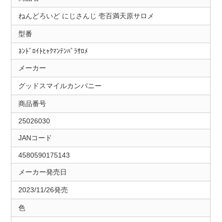
ねんどろいど にじさんじ 壱百満天原サロメ
型番
ﾈﾝﾄﾞﾛｲﾄﾋｬｸﾏﾝﾃﾝﾊﾞﾗｻﾛﾒ
メーカー
グッドスマイルカンパニー
商品番号
25026030
JANコード
4580590175143
メーカー発売日
2023/11/26発売
色