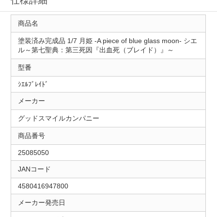
仕様詳細
商品名
塗装済み完成品 1/7 月姫 -A piece of blue glass moon- シエ
ル～第七聖典：第三死因『出血死（ブレイド）』～
型番
ｼｴﾙﾌﾞﾚｲﾄﾞ
メーカー
グッドスマイルカンパニー
商品番号
25085050
JANコード
4580416947800
メーカー発売日