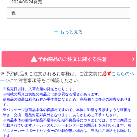
2024/06/24発売
色
もっと見る
予約商品のご注文に関する注意
※ 予約商品をご注文されるお客様は、ご注文前に
必ず
こちらのペ
ージ
にて注意事項等をご確認ください。
※発売日以降、入荷次第の発送となります。
※掲載の写真は実際の商品とは多少異なる場合があります。
※商品の塗装は彩色行程が手作業になるため、商品個々に多少の差異がありま
す。
※パッケージは商品本体の保護材ですので、本体に影響を及ぼすような破損を
除き、交換・返品対応対象外となります。あらかじめご了承ください。
※商品本体の破損や部品不足等の初期不良品等につきましては、まずは商品に
記載されていますメーカーのサポートセンターにお問合せをお願いします。商
品にメーカーサポートセンターの記載が無い場合は、当店にご連絡をお願いし
ます。