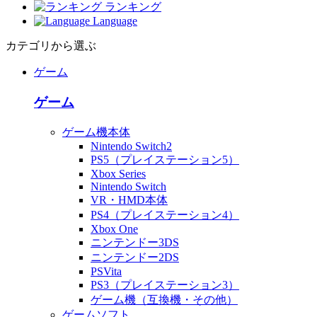
ランキング
Language
カテゴリから選ぶ
ゲーム
ゲーム
ゲーム機本体
Nintendo Switch2
PS5（プレイステーション5）
Xbox Series
Nintendo Switch
VR・HMD本体
PS4（プレイステーション4）
Xbox One
ニンテンドー3DS
ニンテンドー2DS
PSVita
PS3（プレイステーション3）
ゲーム機（互換機・その他）
ゲームソフト