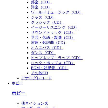
邦楽（CD）
洋楽（CD）
ワールドミュージック（CD）
ジャズ（CD）
クラシック（CD）
イージーリスニング（CD）
サウンドトラック（CD）
学芸・落語・趣味（CD）
演歌・歌謡曲（CD）
オムニバス（CD）
ダンス（CD）
ヒップホップ・ラップ（CD）
ロック・ポップス（CD）
BGM・効果音（CD）
その他CD
アナログレコード
ホビー
ホビー
魂ネイションズ