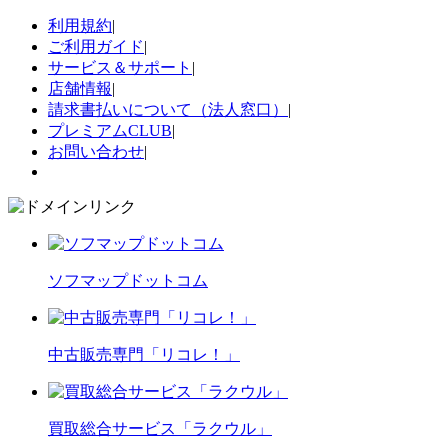
利用規約
|
ご利用ガイド
|
サービス＆サポート
|
店舗情報
|
請求書払いについて（法人窓口）
|
プレミアムCLUB
|
お問い合わせ
|
ソフマップドットコム
中古販売専門「リコレ！」
買取総合サービス「ラクウル」