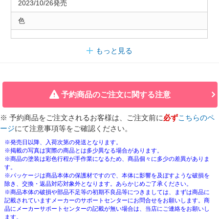
2023/10/26発売
色
もっと見る
予約商品のご注文に関する注意
※ 予約商品をご注文されるお客様は、ご注文前に
必ず
こちらのペ
ージ
にて注意事項等をご確認ください。
※発売日以降、入荷次第の発送となります。
※掲載の写真は実際の商品とは多少異なる場合があります。
※商品の塗装は彩色行程が手作業になるため、商品個々に多少の差異がありま
す。
※パッケージは商品本体の保護材ですので、本体に影響を及ぼすような破損を
除き、交換・返品対応対象外となります。あらかじめご了承ください。
※商品本体の破損や部品不足等の初期不良品等につきましては、まずは商品に
記載されていますメーカーのサポートセンターにお問合せをお願いします。商
品にメーカーサポートセンターの記載が無い場合は、当店にご連絡をお願いし
ます。