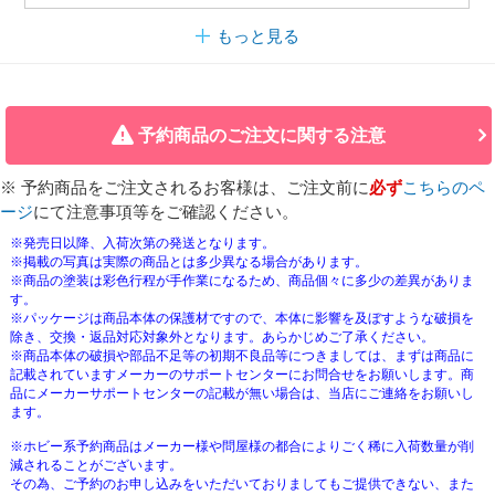
もっと見る
予約商品のご注文に関する注意
※ 予約商品をご注文されるお客様は、ご注文前に
必ず
こちらのペ
ージ
にて注意事項等をご確認ください。
※発売日以降、入荷次第の発送となります。
※掲載の写真は実際の商品とは多少異なる場合があります。
※商品の塗装は彩色行程が手作業になるため、商品個々に多少の差異がありま
す。
※パッケージは商品本体の保護材ですので、本体に影響を及ぼすような破損を
除き、交換・返品対応対象外となります。あらかじめご了承ください。
※商品本体の破損や部品不足等の初期不良品等につきましては、まずは商品に
記載されていますメーカーのサポートセンターにお問合せをお願いします。商
品にメーカーサポートセンターの記載が無い場合は、当店にご連絡をお願いし
ます。
※ホビー系予約商品はメーカー様や問屋様の都合によりごく稀に入荷数量が削
減されることがございます。
その為、ご予約のお申し込みをいただいておりましてもご提供できない、また