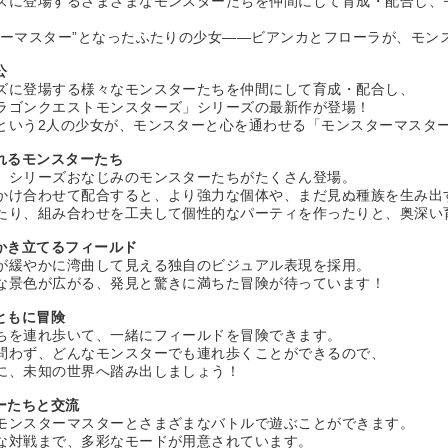
ズに登場するさまざまなモンスターたちを仲間にして育成・配合し、
ターマスター”となったふたりの少女――ビアンカとフローラが、モン
公
ズに登場する様々なモンスターたちを仲間にして育成・配合し、
ラゴンクエストモンスターズ」シリーズの最新作が登場！
という2人の少女が、モンスターと心を通わせる「モンスターマスタ
れるモンスターたち
」シリーズおなじみのモンスターたちがたくさん登場。
かけ合わせて配合すると、より強力な個体や、まだ見ぬ種族を生み出
たり、組み合わせを工夫して個性的なパーティを作ったりと、奥深い
かき立てるフィールド
が緩やかに湾曲して見える独自のビジュアル表現を採用。
な景色が広がる、発見と驚きに満ちた冒険が待っています！
ともに冒険
ちを連れ歩いて、一緒にフィールドを冒険できます。
問わず、どんなモンスターでも連れ歩くことができるので、
に、未知の世界へ踏み出しましょう！
ーたちと交流
モンスターマスターとさまざまなバトルで遊ぶことができます。
な対戦まで、多彩なモードが用意されています。