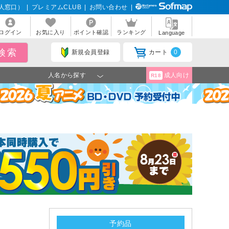
人窓口）
|
プレミアムCLUB
|
お問い合わせ
|
ログイン
お気に入り
ポイント確認
ランキング
Language
新規会員登録
カート
0
人名から探す
成人向け
R18
予約品