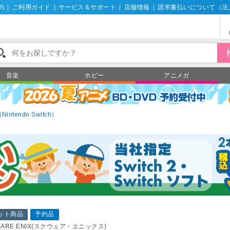
約
|
ご利用ガイド
|
サービス＆サポート
|
店舗情報
|
請求書払いについて（法
音楽
ホビー
アニメガ
tendo Switch）
ット商品
予約品
UARE ENIX(スクウェア・エニックス)