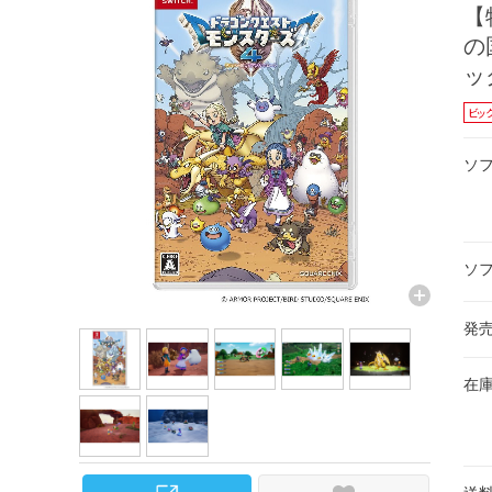
【
の
ッ
ビッ
ソ
ソ
発
在