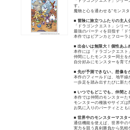
「ドラゴンクエスト」シリー
す。
魔物と心を通わせる”モンス
■ 冒険に旅立つふたりの主人
「ドラゴンクエスト」シリー
最強のパーティを目指す「ド
本作ではビアンカとフローラ
■ 出会いは無限大！個性あふ
本作には「ドラゴンクエスト
仲間にしたモンスター同士を
自分好みにモンスターを育て
■ 先が予測できない、想像を
本作のフィールドは、地平線
一歩足を踏み出すたびに新た
■ いつでもどこでも、仲間と
本作では仲間のモンスターた
モンスターの種族やサイズは
お気に入りのパーティととも
■ 世界中のモンスターマスタ
通信機能を使えば、世界中の
実力を競う真剣勝負から気軽