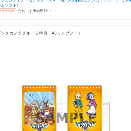
ドラゴンクエストモンスターズ４ 枯れ木の国のビアンカ・フローラ 【Swit
ームソフト】
ただいま予約受付中
限定予約中
ビックカメラグループ特典「A6リングノート」