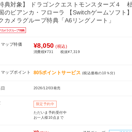
特典対象】 ドラゴンクエストモンスターズ４ 
国のビアンカ・フローラ 【Switchゲームソフト】
クカメラグループ特典「A6リングノート」
クカメラグループ特典
フマップ特価
¥8,050
(税込)
消費税¥731
税抜¥7,319
フマップポイント
805ポイントサービス
(税込価格の10％分)
売日
2026/12/03発売
庫
限定予約中
ただいま予約受付中
お一人様10点まで