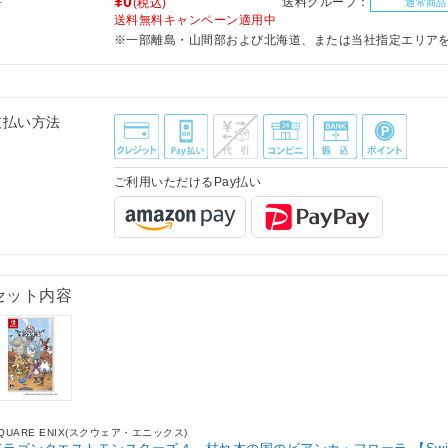
料
¥0
送料グループ：
(税込)
通常商品
送料無料キャンペーン適用中
※一部離島・山間部および北海道、または当社指定エリア
支払い方法
ご利用いただけるPay払い
セット内容
QUARE ENIX(スクウェア・エニックス)