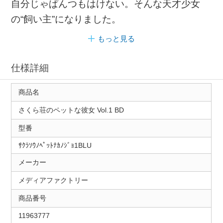
自分じゃぱんつもはけない。そんな天才少女
の“飼い主”になりました。
もっと見る
仕様詳細
商品名
さくら荘のペットな彼女 Vol.1 BD
型番
ｻｸﾗｿｳﾉﾍﾟｯﾄﾅｶﾉｼﾞｮ1BLU
メーカー
メディアファクトリー
商品番号
11963777