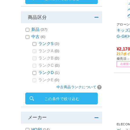
商品区分
アローン
新品
(37)
キッズ
G-GK
中古
(4)
ランクS
(3)
¥2,170
ランクA
(0)
217ポ
ランクB
(0)
発売日：
在庫限
ランクC
(0)
ランクD
(1)
ランクE
(0)
中古商品ランクについて
この条件で絞り込む
メーカー
ELECO
HORI
(14)