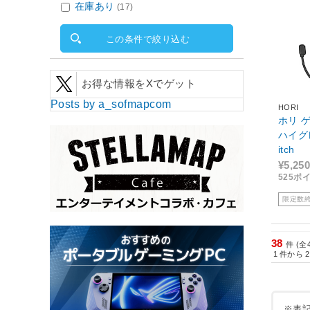
在庫あり
(17)
この条件で絞り込む
お得な情報をXでゲット
Posts by a_sofmapcom
HORI
ホリ 
ハイグレー
itch
¥5,250
525ポ
限定数
38
件 (全
1
件から
2
※表