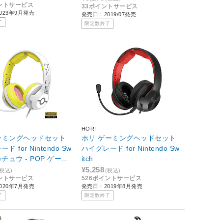
イントサービス
33ポイントサービス
023年9月発売
発売日：2019/07発売
了
限定数終了
HORI
ーミングヘッドセット
ホリ ゲーミングヘッドセット
ド for Nintendo Sw
ハイグレード for Nintendo Sw
ピカチュウ ‐ POP ゲーミ
itch
ドセットHG NSWピ
¥5,258
(税込)
(税込)
イントサービス
526ポイントサービス
OP NSW-264
020年7月発売
発売日：2019年8月発売
了
限定数終了