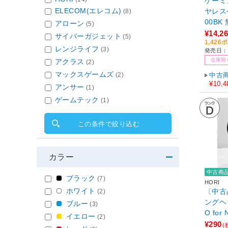
ゲーミ
ELECOM(エレコム)
ヤレス
(8)
00BK 
アローン
(5)
m接続可
¥14,2
サイバーガジェット
(5)
1,42
ライバ
レンジライフ
(3)
発売日：
キサー
在庫限
アクラス
(2)
応 【 P
マックスゲームズ
h 他対
中古
(2)
¥10,4
アンサー
(1)
ゲームテック
(1)
この条件で絞り込む
カラー
中古商
ブラック
(7)
HORI
ホワイト
〔中古
(2)
ングヘッ
ブルー
(3)
O for 
イエロー
(2)
60 【S
¥290
(