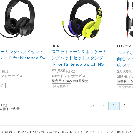
HORI
ELECOM
ゲーミングヘッドセット
スプラトゥーン3 ホリゲーミ
ヘッドホ
ド for Nintendo Sw
ングヘッドセットスタンダー
向性 マ
ド for Nintendo Switch NSW-
続 ステ
406
¥3,980
ッド型 軽
¥3,560
(税込)
(税込)
イントサービス
40ポイントサービス
356ポ
mebook 
発売日：2022年9月発売
発売日：2
PS5 PS4
終了
限定数終了
限定数終
対応 】
【864
41点)
1
2
4
件まで表示
記の価格・ポイントはソフマップ・ドットコムにてご注文いただく場合のも