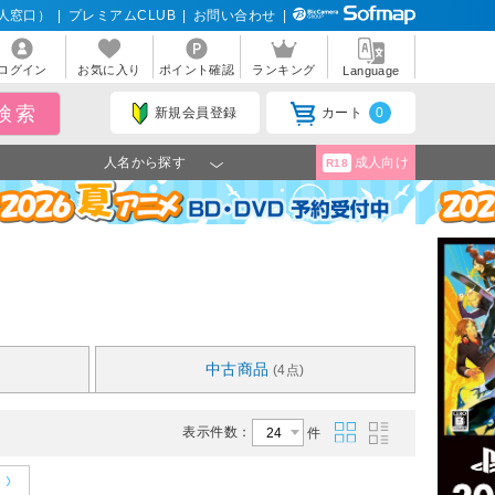
人窓口）
|
プレミアムCLUB
|
お問い合わせ
|
ログイン
お気に入り
ポイント確認
ランキング
Language
新規会員登録
カート
0
人名から探す
成人向け
R18
中古商品
(4点)
表示件数：
件