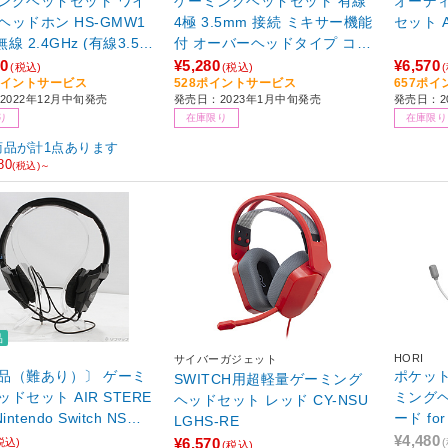
ングヘッドセット ワイ
ゲーミングヘッドセット 有線
オーデ
ヘッドホン HS-GMW1
4極 3.5mm 接続 ミキサー機能
セット A
無線 2.4GHz (有線3.5m
付 オーバーヘッドタイプ コン
) マイク付 φ50mm ド
トローラー付 マイク付 【 Win
60
¥5,280
¥6,570
(税込)
(税込)
6ポイントサービス
528ポイントサービス
657ポ
ー USBアダプター付 ミ
dows Mac Android iPhone iP
2022年12月中旬発売
発売日：2023年1月中旬発売
発売日：20
機能付 3Dサラウンド対
ad PS5 PS4 Nintendo Switch
り
在庫限り
在庫限り
S5 PS4 NintendoSwitc
他対応】 延長ケーブル付 ブラ
応 】 ブラック 【864】
ック
商品が計1点あります
80
(税込)～
品
HORI
サイバーガジェット
品（難あり）〕 ゲーミ
ポケッ
SWITCH用超軽量ゲーミング
ドセット AIR STERE
ミング
ヘッドセット レッド CY-NSU
Nintendo Switch NSW-0
ード for
LGHS-RE
witch】
ブイ＆フ
¥4,480
¥6,570
税込)
(税込)