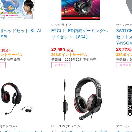
レンジライフ
サイバー
用ヘッドセット BL AL
ETC用 LED内蔵ゲーミングヘ
SWIT
HSBL
ッドセット 【864】
セットス
Y-NSG
¥2,980
¥3,278
(税込)
(税込)
イントサービス
298ポイントサービス
328ポ
今冬発売発売
発売日：2023年12月下旬発売
発売日：2
り
在庫限り
在庫限り
M(エレコム)
ELECOM(エレコム)
アローン