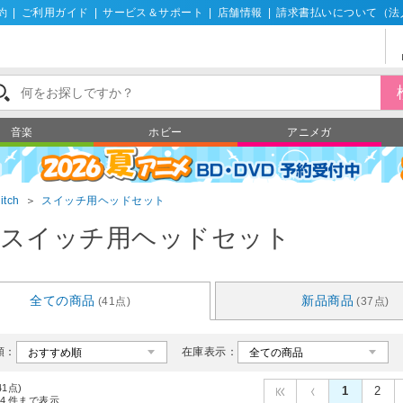
約
|
ご利用ガイド
|
サービス＆サポート
|
店舗情報
|
請求書払いについて（法
音楽
ホビー
アニメガ
itch
＞
スイッチ用ヘッドセット
スイッチ用ヘッドセット
全ての商品
新品商品
(41点)
(37点)
順：
在庫表示：
41点)
1
2
4
件まで表示