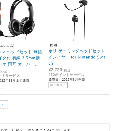
HORI
(エレコム)
ホリ ゲーミングヘッドセット
ン ヘッドセット 無指
インイヤー for Nintendo Swit
イク付 有線 3.5mm接
ch
レオ 両耳 オーバーヘ
¥2,720
量 【 Windows Chro
(税込)
(税込)
272ポイントサービス
イントサービス
Android iPhone iPad
発売日：2019年8月発売
022年11月上旬発売
 Nintendo Switch 等
限定数終了
了
 ゲーミング ブラック
】
ので、店舗とは異なることがございます。