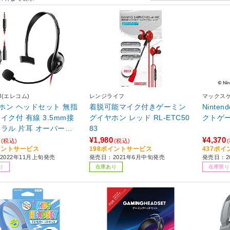
M(エレコム)
レンジライフ
マックス
ホン ヘッドセット 無指
着脱可能マイク付きゲーミン
Ninten
イク付 有線 3.5mm接
グイヤホン レッド RL-ETC50
クトゲ
ノラル 片耳 オーバーヘ
83
軽量 【 Windows Chro
¥1,980
¥4,370
(税込)
(税込)
イントサービス
198ポイントサービス
437ポ
 Android iPhone iPad
2022年11月上旬発売
発売日：2021年6月中旬発売
発売日：2
S4 Nintendo Switch 等
り
在庫あり
在庫限り
】 ゲーミング ブラック