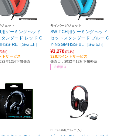
ガジェット
サイバーガジェット
CH用ゲーミングヘッド
SWITCH用ゲーミングヘッド
タンダード レッド C
セットスタンダード ブルー C
MHSS-RE［Switch］
Y-NSGMHSS-BL［Switch］
¥3,278
(税込)
(税込)
イントサービス
328ポイントサービス
022年12月下旬発売
発売日：2022年12月下旬発売
在庫限り
ELECOM(エレコム)