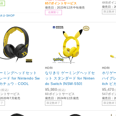
448ポ
657ポイントサービス
売品
発売日：2
発売日：2023年12月中旬発売
限定数終
在庫限り
BA U-SHOP
HORI
HORI
ーミングヘッドセット
なりきり ゲーミングヘッドセ
ホリゲ
ド for Nintendo Sw
ット スタンダード for Ninten
ハイグレー
 ピカチュウ - COOL
do Switch [NSW-550]
itch 
ングヘッ
¥5,980
¥5,470
(税込)
(税込)
イントサービス
60ポイントサービス
547ポ
カチュウP
2020年7月発売
発売日：2024年12月発売
発売日：2
終了
限定数終了
限定数終