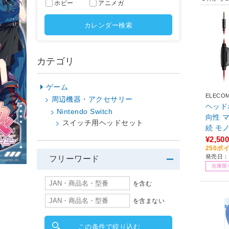
ホビー
アニメガ
カレンダー検索
カテゴリ
ゲーム
ELECO
周辺機器・アクセサリー
ヘッド
Nintendo Switch
向性 マ
スイッチ用ヘッドセット
続 モ
ッド型 
¥2,500
250ポ
mebook
発売日：
フリーワード
PS5 P
在庫限
対応 
を含む
を含まない
この条件で絞り込む