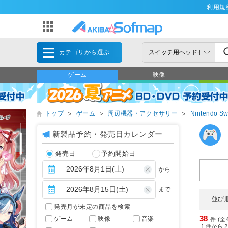
利用規
カテゴリから選ぶ
ゲーム
映像
トップ
＞
ゲーム
＞
周辺機器・アクセサリー
＞
Nintendo Sw
新製品予約・発売日カレンダー
発売日
予約開始日
から
まで
並び
発売月が未定の商品を検索
38
ゲーム
映像
音楽
件 (全
1
件から
2