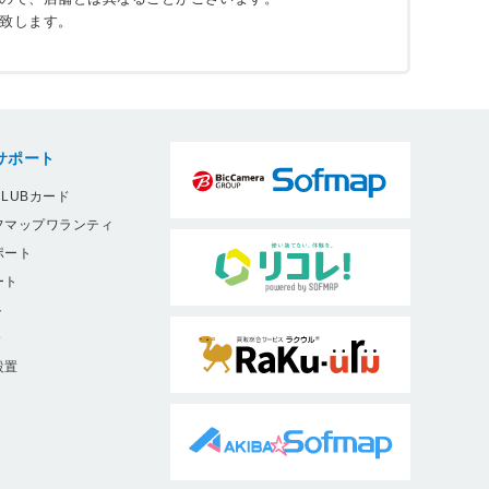
致します。
サポート
LUBカード
フマップワランティ
ポート
ート
ト
9
設置