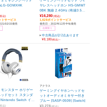
ィオミキシングヘッド
ゲーミングヘッドセット ワイ
LG-GOMXHK
ヤレスヘッドホン HS-GMW7
0BK 無線 2.4GHz (有線3.5m
m接続可) マイク付 φ40mm ド
¥16,280
(税込)
(税込)
イントサービス
1,628ポイントサービス
ライバー USBアダプター付 ミ
21/02/15発売
発売日：2022年12月中旬発売
キサー機能付 【 PS5 PS4 Nin
在庫限り
tendoSwitch 他対応 】 ブラッ
ク
中古商品が計2点あります
¥8,180
(税込)～
アクラス
トモンスター ホリゲー
ゲーミングイヤホンヘッドセ
ヘッドセット スタンダ
ットオーディオミキサー付き
 Nintendo Switch イー
ブルー [SASP-0509] [Switch]
レンズ NSW-480
¥3,278
(税込)
(税込)