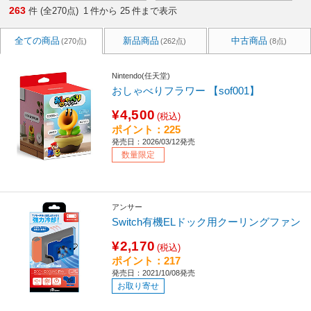
263
件 (全270点)
1
件から
25
件まで表示
全ての商品
新品商品
中古商品
(270点)
(262点)
(8点)
Nintendo(任天堂)
おしゃべりフラワー 【sof001】
¥4,500
(税込)
ポイント：225
発売日：2026/03/12発売
数量限定
アンサー
Switch有機ELドック用クーリングファン
¥2,170
(税込)
ポイント：217
発売日：2021/10/08発売
お取り寄せ