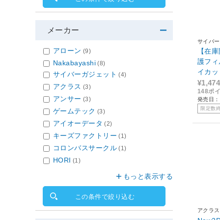
メーカー
サイバー
アローン
【在庫
(9)
護フィ
Nakabayashi
(8)
イカッ
サイバーガジェット
(4)
LL用） 
¥1,474
アクラス
(3)
148ポ
N2DLF
アンサー
(3)
発売日：2
限定数
ゲームテック
(3)
アイオーデータ
(2)
キーズファクトリー
(1)
コロンバスサークル
(1)
HORI
(1)
もっと表示する
この条件で絞り込む
アクラス