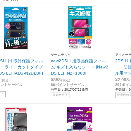
ゲームテック
アイオー
DSLL用 液晶保護フィル
new2DSLL用液晶保護フィル
2DS 
ルーライトカットタイプ
ム キズも入らなシート [New2
ト・防
DS LL] [ALG-N2DLBF]
DS LL] [N2F1988]
ル用マッ
DSLL
¥858
¥2,068
(税込)
(税込)
イントサービス
86ポイントサービス
207ポ
ループ
発売日：2017/07/13発売
発売日：20
終了
限定数終了
限定数終