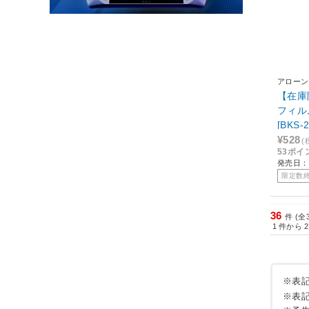
アローン
【在庫
フィル
[BKS
グルー
¥528
(
53ポイ
発売日：2
限定数
36
件 (全
1
件から
2
※表
※表