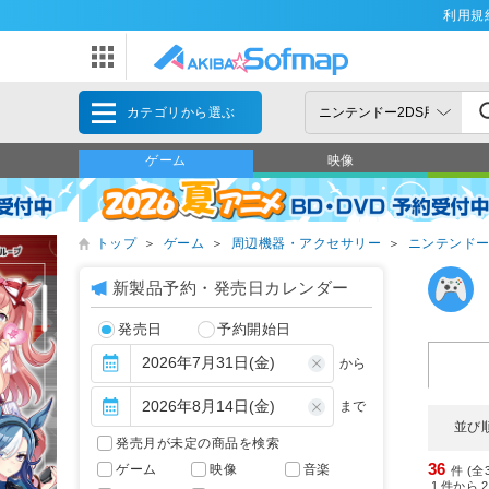
利用規
カテゴリから選ぶ
ゲーム
映像
トップ
＞
ゲーム
＞
周辺機器・アクセサリー
＞
ニンテンドー
新製品予約・発売日カレンダー
発売日
予約開始日
から
まで
並び
発売月が未定の商品を検索
36
ゲーム
映像
音楽
件 (全
1
件から
2