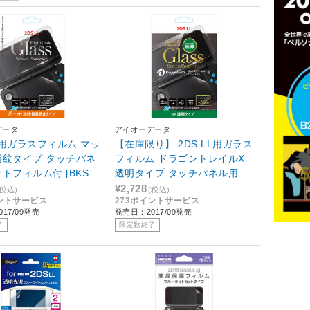
データ
アイオーデータ
LL用ガラスフィルム マッ
【在庫限り】 2DS LL用ガラス
指紋タイプ タッチパネ
フィルム ドラゴントレイルX
トフィルム付 [BKS-2
透明タイプ タッチパネル用マ
M3F] 【ビックカメラグ
ットフィルム付 [BKS-2DSLL
¥2,728
(税込)
(税込)
イントサービス
273ポイントサービス
オリジナル】
G2DF] 【ビックカメラグルー
17/09発売
発売日：2017/09発売
プオリジナル】
了
限定数終了