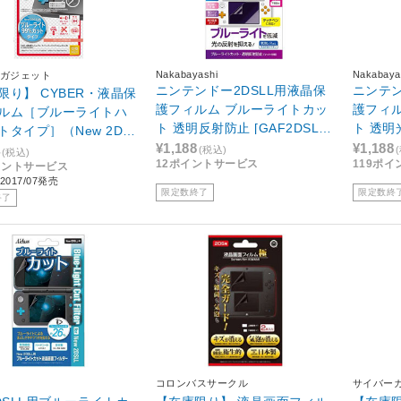
Nakabayashi
Nakabaya
ガジェット
ニンテンドー2DSLL用液晶保
ニンテン
限り】 CYBER・液晶保
護フィルム ブルーライトカッ
護フィ
ルム［ブルーライトハ
ト 透明反射防止 [GAF2DSLL
ト 透明光
トタイプ］（New 2DS
FL]
¥1,188
¥1,188
［New2DS LL］ [CY-
(税込)
(税込)
12ポイントサービス
119ポ
イントサービス
LM-BHC]
017/07発売
限定数終了
限定数終
終了
コロンバスサークル
サイバー