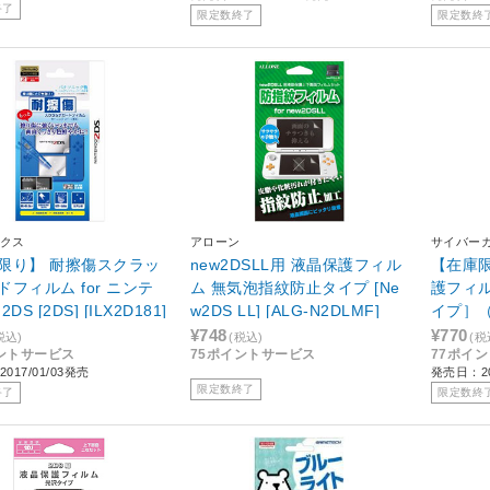
終了
限定数終了
限定数終
クス
アローン
サイバー
限り】 耐擦傷スクラッ
new2DSLL用 液晶保護フィル
【在庫限
ドフィルム for ニンテ
ム 無気泡指紋防止タイプ [Ne
護フィ
DS [2DS] [ILX2D181]
w2DS LL] [ALG-N2DLMF]
イプ］（N
［New2D
¥748
¥770
税込)
(税込)
(税
ントサービス
75ポイントサービス
77ポイ
M-HC]
017/01/03発売
発売日：20
限定数終了
終了
限定数終