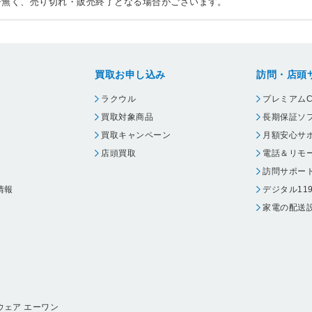
告無く、売り切れ・販売終了となる場合がございます。
買取お申し込み
訪問・店頭
ラクウル
プレミアムC
買取対象商品
長期保証ソ
買取キャンペーン
月額安心サ
店頭買取
電話＆リモ
訪問サポー
情報
デジタル11
家電の配送
ウェア エーワン