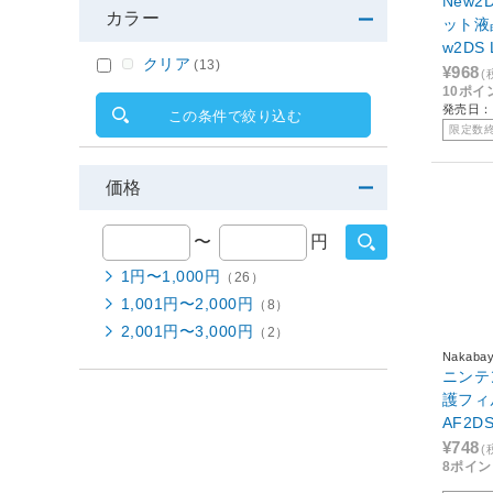
New
カラー
ット液
w2DS 
クリア
(13)
¥968
(
10ポイ
発売日：2
この条件で絞り込む
限定数
価格
〜
円
1円〜1,000円
（26）
1,001円〜2,000円
（8）
2,001円〜3,000円
（2）
Nakabay
ニンテ
護フィ
¥748
(
8ポイ