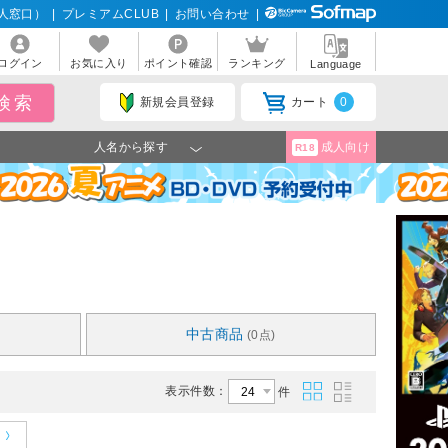
人窓口）
|
プレミアムCLUB
|
お問い合わせ
|
ログイン
お気に入り
ポイント確認
ランキング
Language
新規会員登録
カート
0
人名から探す
成人向け
R18
中古商品
(0点)
表示件数：
件