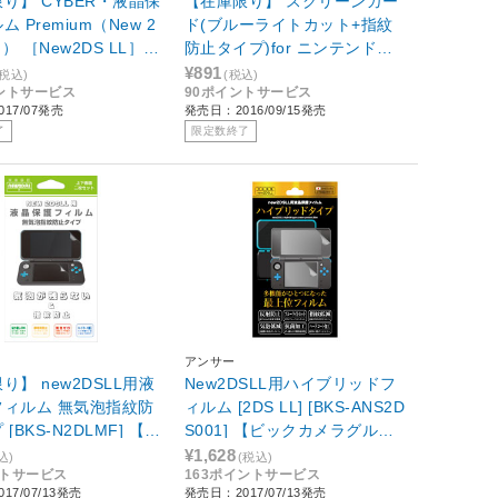
り】 CYBER・液晶保
【在庫限り】 スクリーンガー
 Premium（New 2
ド(ブルーライトカット+指紋
用） ［New2DS LL］
防止タイプ)for ニンテンドー
DLFLM-PR]
2DS 【2DS】 [TSG-001]
¥891
(税込)
(税込)
イントサービス
90ポイントサービス
17/07発売
発売日：2016/09/15発売
了
限定数終了
アンサー
り】 new2DSLL用液
New2DSLL用ハイブリッドフ
フィルム 無気泡指紋防
ィルム [2DS LL] [BKS-ANS2D
[BKS-N2DLMF] 【ビ
S001] 【ビックカメラグルー
メラグループオリジナ
プオリジナル】
¥1,628
込)
(税込)
ントサービス
163ポイントサービス
17/07/13発売
発売日：2017/07/13発売