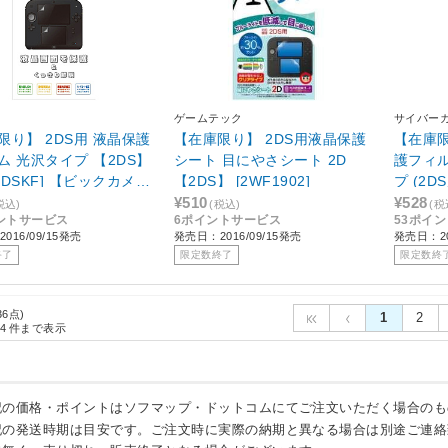
ゲームテック
サイバー
限り】 2DS用 液晶保護
【在庫限り】 2DS用液晶保護
【在庫限
ム 光沢タイプ 【2DS】
シート 目にやさシート 2D
護フィ
-2DSKF] 【ビックカメラ
【2DS】 [2WF1902]
プ (2DS
プオリジナル】
FLM-HC
¥510
¥528
税込)
(税込)
(税
ントサービス
6ポイントサービス
53ポイ
016/09/15発売
発売日：2016/09/15発売
発売日：20
終了
限定数終了
限定数終
36点)
1
2
4
件まで表示
記の価格・ポイントはソフマップ・ドットコムにてご注文いただく場合のも
記の発送時期は目安です。ご注文時に実際の納期と異なる場合は別途ご連絡