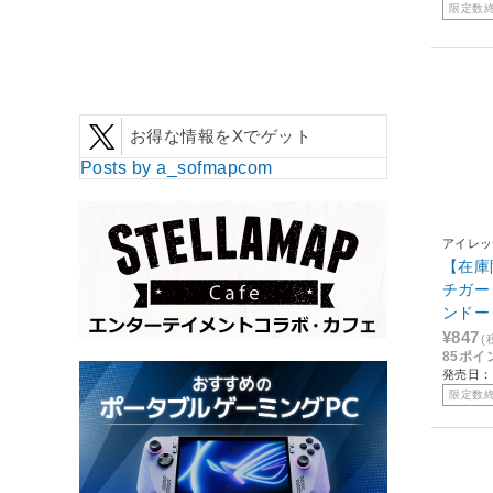
限定数
お得な情報をXでゲット
Posts by a_sofmapcom
アイレッ
【在庫
チガー
ンドー 2
¥847
(
85ポイ
発売日：2
限定数