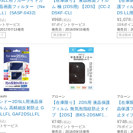
2DSLL用ブルーライトカ
【在庫限り】 液晶画面フィル
【在庫限
晶画面フィルター ［Ne
ム 極 (2DS用) 【2DS】 [CC-2
護フィルム
LL］ [SASP-0432]
DSKF-CL]
DS LL
[CY-N2
¥968
¥1,078
税込)
(税込)
ントサービス
97ポイントサービス
108ポ
017/07/13発売
発売日：2016/09/15発売
発売日：20
終了
限定数終了
限定数終
ashi
アローン
アローン
ンドー2DSLL用液晶保
【在庫限り】 2DS用 液晶保護
【在庫限
ルム 高精細反射防止 G
フィルム 無気泡指紋防止タイ
晶保護
AF2DSLLFL GAF2DSLLFL
プ 【2DS】 [BKS-2DSMF]
止タイプ 
【ビックカメラグループオリ
ックカ
¥748
¥748
税込)
(税込)
(税
ントサービス
75ポイントサービス
75ポイ
ジナル】
ル】
発売日：2016/09/15発売
発売日：20