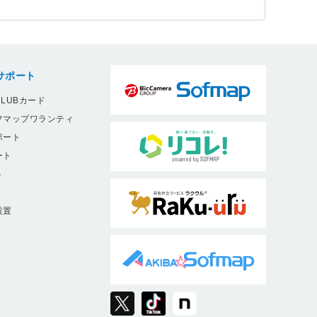
サポート
LUBカード
フマップワランティ
ポート
ート
ト
9
設置