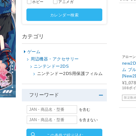
ホビー
アニメガ
カレンダー検索
カテゴリ
ゲーム
アローン
周辺機器・アクセサリー
new2
ニンテンドー2DS
ム ブ
ニンテンドー2DS用保護フィルム
[New2
¥1,078
108ポ
フリーワード
限定数
を含む
を含まない
この条件で絞り込む