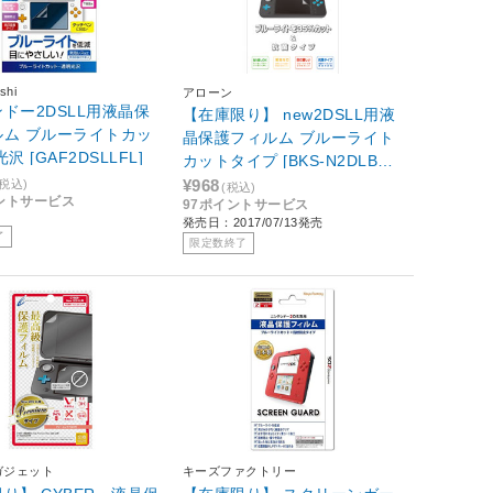
shi
アローン
ドー2DSLL用液晶保
【在庫限り】 new2DSLL用液
ルム ブルーライトカッ
晶保護フィルム ブルーライト
沢 [GAF2DSLLFL]
カットタイプ [BKS-N2DLBF]
【ビックカメラグループオリ
¥968
(税込)
(税込)
イントサービス
97ポイントサービス
ジナル】
発売日：2017/07/13発売
了
限定数終了
ガジェット
キーズファクトリー