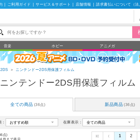
約
|
ご利用ガイド
|
サービス＆サポート
|
店舗情報
|
請求書払いについて（法
音楽
ホビー
アニメガ
2DS
＞
ニンテンドー2DS用保護フィルム
ニンテンドー2DS用保護フィルム
全ての商品
新品商品
(36点)
(36点)
順：
在庫表示：
36点)
1
2
4
件まで表示