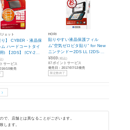
HORI
ガジェット
貼りやすい液晶保護フィル
り】 CYBER・液晶保
ム”空気ゼロピタ貼り” for New
ルム ハードコートタイ
ニンテンドー2DS LL [2DS-10
用) 【2DS】 [CY-2DS
1]
¥869
]
(税込)
込)
87ポイントサービス
ントサービス
発売日：2017/07/13発売
16/10発売
限定数終了
了
ので、店舗とは異なることがございます。
致します。