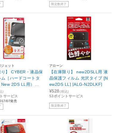
了
限定数終了
ガジェット
アローン
り】 CYBER・液晶保
【在庫限り】 new2DSLL用 液
ルム［ハードコートタ
晶保護フィルム 光沢タイプ [N
ew 2DS LL用）
ew2DS LL] [ALG-N2DLKF]
S LL］ [CY-N2DLFL
¥528
込)
(税込)
ントサービス
53ポイントサービス
17/07発売
限定数終了
了