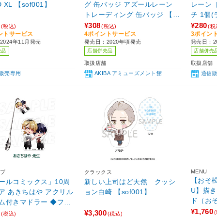
ツ RED XL 【sof001】
グ 缶バッジ アズールレーン
レーン
トレーディング 缶バッジ 【so
チ 1個
f001】
【sof0
¥308
¥280
(税込)
(税込)
(税
ントサービス
4ポイントサービス
3ポイン
2024年11月発売
発売日：2020年頃発売
発売日：20
売品
店舗併売品
店舗併売
取扱店舗
取扱店舗
販売専用
AKIBA アミューズメント館
通信
MENU
プ
クラックス
【おそ松さ
ールコミックス」10周
新しい上司はど天然 クッシ
U】描
ア あきちはや アクリル
ョン白崎 【sof001】
ド（お
ム付きマドラー ◆フル
¥1,760
ミックスコラボカフェ
¥3,300
(税込)
(税込)