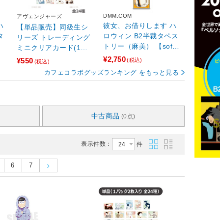
DMM.COM
アヴェンジャーズ
ハ
彼女、お借りします ハ
【単品販売】同級生シ
タ
ロウィン B2半裁タペス
リーズ トレーディング
トリー（麻美） 【sof0
ミニクリアカード(1パ
01】
ック2枚入り・全24種）
¥2,750
¥550
(税込)
(税込)
【sof001】
カフェコラボグッズランキング をもっと見る
中古商品
(0点)
表示件数：
件
6
7