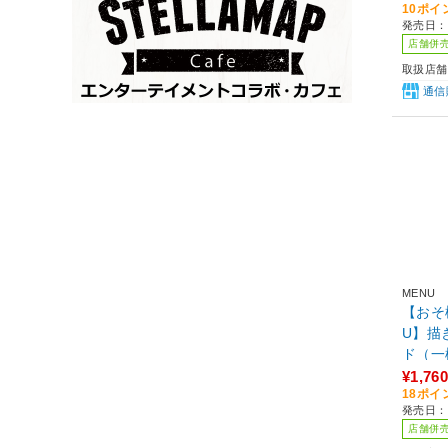
10ポイ
特典対
発売日：2
店舗併
取扱店舗
通信
MENU
【おそ松
U】描
ド（一松
¥1,760
18ポイ
発売日：2
店舗併