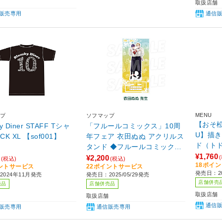
取扱店舗
販売専用
通信
MENU
プ
ソフマップ
【おそ松さ
ky Diner STAFF Tシャ
「フルールコミックス」10周
U】描
CK XL 【sof001】
年フェア 衣田ぬぬ アクリルス
ド（ト
タンド ◆フルールコミックス
¥1,760
コラボカフェ 特典対象
¥2,200
(税込)
(税込)
18ポイ
ントサービス
22ポイントサービス
発売日：20
2024年11月発売
発売日：2025/05/29発売
店舗併売
売品
店舗併売品
取扱店舗
取扱店舗
通信
販売専用
通信販売専用