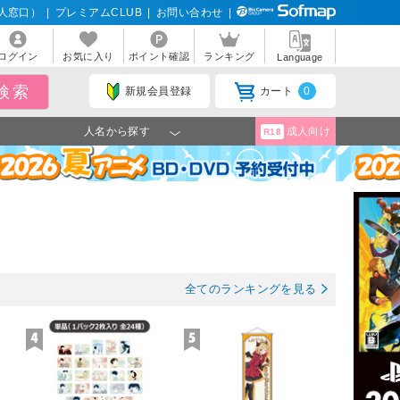
人窓口）
|
プレミアムCLUB
|
お問い合わせ
|
ログイン
お気に入り
ポイント確認
ランキング
Language
新規会員登録
カート
0
人名から探す
成人向け
R18
全てのランキングを見る