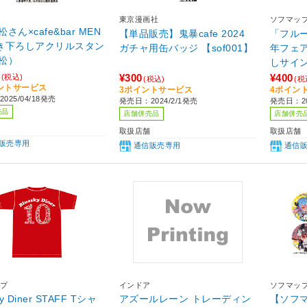
東京漫画社
ソフマッ
さん×cafe&bar MEN
【単品販売】鬼暴cafe 2024
「フル
き下ろしアクリルスタン
ガチャ用缶バッジ 【sof001】
年フェ
松）
しサイ
（全9種
¥300
¥400
(税込)
(税込)
(税
ントサービス
3ポイントサービス
4ポイン
クスコ
025/04/18発売
発売日：2024/2/1発売
発売日：20
売品
店舗併売品
店舗併売
取扱店舗
取扱店舗
販売専用
通信販売専用
通信
プ
インドア
ソフマッ
ky Diner STAFF Tシャ
アズールレーン トレーディン
【ソフ