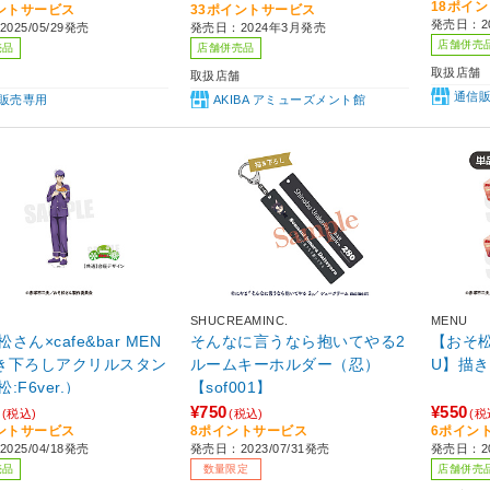
18ポイ
ントサービス
33ポイントサービス
象
発売日：20
025/05/29発売
発売日：2024年3月発売
店舗併売
売品
店舗併売品
取扱店舗
取扱店舗
通信
販売専用
AKIBA アミューズメント館
SHUCREAMINC.
MENU
さん×cafe&bar MEN
そんなに言うなら抱いてやる2
【おそ松さ
き下ろしアクリルスタン
ルームキーホルダー（忍）
U】描
:F6ver.）
【sof001】
¥750
¥550
(税込)
(税込)
(税
ントサービス
8ポイントサービス
6ポイン
025/04/18発売
発売日：2023/07/31発売
発売日：20
売品
数量限定
店舗併売