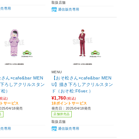
取扱店舗
販売専用
通信販売専用
MENU
ん×cafe&bar MEN
【おそ松さん×cafe&bar MEN
き下ろしアクリルスタン
U】描き下ろしアクリルスタン
ド松）
ド（おそ松:F6ver.）
¥1,760
(税込)
(税込)
ントサービス
18ポイントサービス
25/04/18発売
発売日：2025/04/18発売
品
店舗併売品
取扱店舗
販売専用
通信販売専用