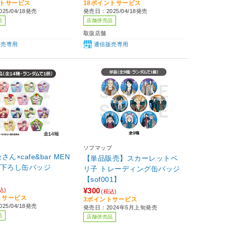
ントサービス
18ポイントサービス
25/04/18発売
発売日：2025/04/18発売
品
店舗併売品
取扱店舗
販売専用
通信販売専用
ソフマップ
ん×cafe&bar MEN
【単品販売】スカーレットベ
き下ろし缶バッジ
リ子 トレーディング缶バッジ
【sof001】
¥300
込)
(税込)
トサービス
3ポイントサービス
25/04/18発売
発売日：2024年5月上旬発売
品
店舗併売品