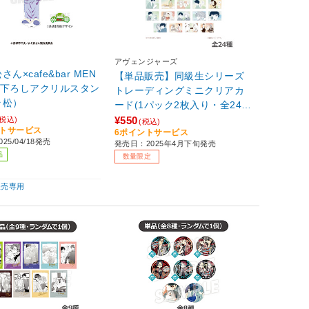
アヴェンジャーズ
ん×cafe&bar MEN
【単品販売】同級生シリーズ
き下ろしアクリルスタン
トレーディングミニクリアカ
ラ松）
ード(1パック2枚入り・全24
種） 【sof001】
¥550
(税込)
(税込)
ントサービス
6ポイントサービス
25/04/18発売
発売日：2025年4月下旬発売
品
数量限定
販売専用