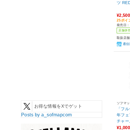
¥2,500
25ポイ
発売日：
店舗併
取扱店舗
通信
ソフマッ
お得な情報をXでゲット
「フル
Posts by a_sofmapcom
年フェ
チャー
ールコ
¥1,000