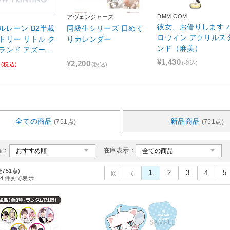
DMM.COM
アヴェンジャーズ
彼女、お借りします 
ルレーン B2半裁
同級生シリーズ 日めく
ロウィン アクリルス
トリー リトル ク
りカレンダー
ンド（麻美）
ランド アズール
 B2半裁タペスト
¥1,430
¥2,200
(税込)
(税込)
(税込)
リトル クリーブラ
sof001】
全ての商品
新品商品
(751点)
(751点)
順：
在庫表示：
全751点)
1
2
3
4
5
4
件まで表示