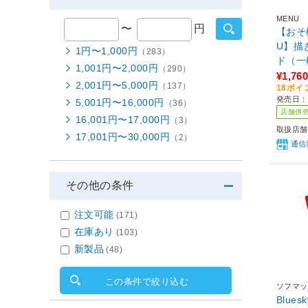
MENU
〜
円
【おそ松
U】描
1円〜1,000円
（283）
ド（一
1,001円〜2,000円
（290）
¥1,760
2,001円〜5,000円
（137）
18ポイ
発売日：2
5,001円〜16,000円
（36）
店舗併
16,001円〜17,000円
（3）
取扱店舗
17,001円〜30,000円
（2）
通信
その他の条件
注文可能
(171)
在庫あり
(103)
新製品
(48)
この条件で絞り込む
ソフマッ
Blues