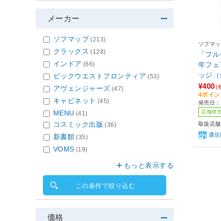
メーカー
ソフマップ
(213)
ソフマッ
クラックス
(128)
「フル
インドア
(66)
年フェ
ッジ（
ビックウエストフロンティア
(53)
ミック
¥400
(
アヴェンジャーズ
(47)
4ポイ
象
キャビネット
(45)
発売日：2
店舗併
MENU
(41)
コスミック出版
取扱店舗
(36)
通信
新書館
(35)
VOMS
(19)
もっと表示する
この条件で絞り込む
価格