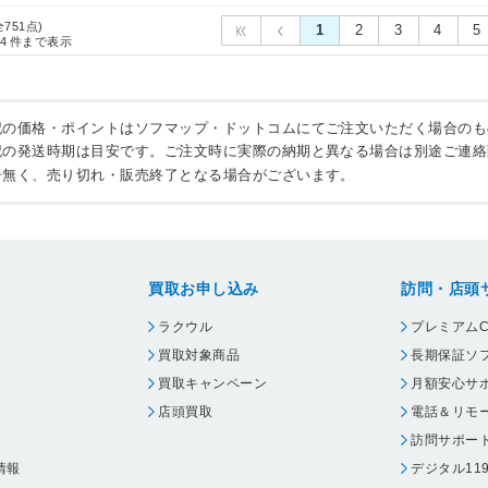
全751点)
1
2
3
4
5
4
件まで表示
記の価格・ポイントはソフマップ・ドットコムにてご注文いただく場合のも
記の発送時期は目安です。ご注文時に実際の納期と異なる場合は別途ご連絡
告無く、売り切れ・販売終了となる場合がございます。
買取お申し込み
訪問・店頭
ラクウル
プレミアムC
買取対象商品
長期保証ソ
買取キャンペーン
月額安心サ
店頭買取
電話＆リモ
訪問サポー
情報
デジタル11