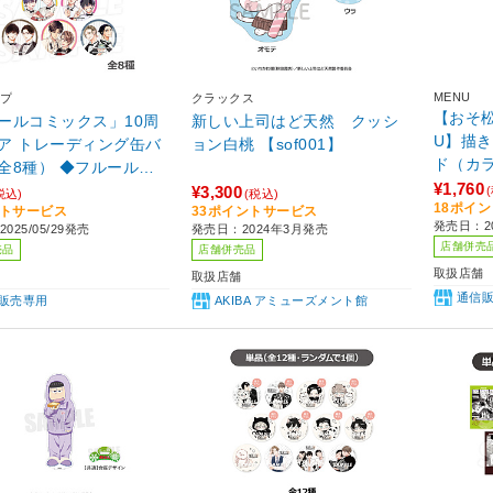
MENU
プ
クラックス
【おそ松さ
ールコミックス」10周
新しい上司はど天然 クッシ
U】描
ア トレーディング缶バ
ョン白桃 【sof001】
ド（カ
全8種） ◆フルールコ
¥1,760
スコラボカフェ 特典対
¥3,300
税込)
(税込)
18ポイ
ントサービス
33ポイントサービス
発売日：20
025/05/29発売
発売日：2024年3月発売
店舗併売
売品
店舗併売品
取扱店舗
取扱店舗
通信
販売専用
AKIBA アミューズメント館