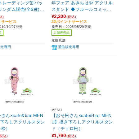
 トレーディング缶バッ
年フェア あきちはや アクリル
(ランダム販売/全6種)
スタンド ◆フルールコミック
01】
スコラボカフェ 特典対象
¥2,200
込)
(税込)
トサービス
22ポイントサービス
19/12/27発売
発売日：2025/05/29発売
品
店舗併売品
取扱店舗
販売専用
通信販売専用
MENU
ん×cafe&bar MEN
【おそ松さん×cafe&bar MEN
き下ろしアクリルスタン
U】描き下ろしアクリルスタン
そ松）
ド（チョロ松）
¥1,760
(税込)
(税込)