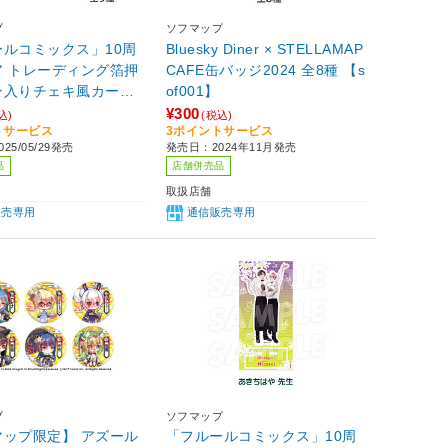
プ
ソフマップ
ールコミックス」10周
Bluesky Diner × STELLAMAP
ア トレーディング箔押
CAFE缶バッジ2024 全8種 【s
ン入りチェキ風カード
of001】
） ◆フルールコミッ
¥300
込)
(税込)
トサービス
3ポイントサービス
ラボカフェ 特典対象
25/05/29発売
発売日：2024年11月発売
品
店舗併売品
取扱店舗
販売専用
通信販売専用
プ
ソフマップ
マップ限定】 アズール
「フルールコミックス」10周