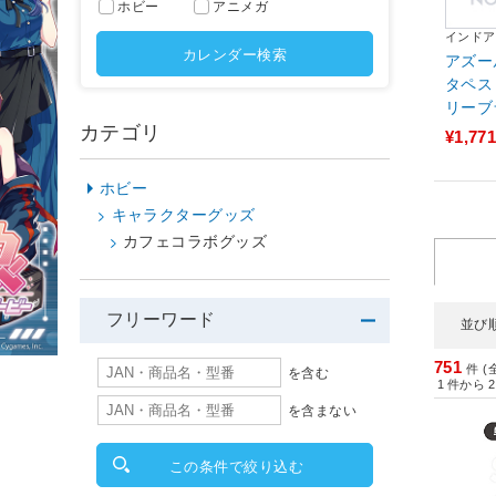
ホビー
アニメガ
インドア
カレンダー検索
アズー
タペス
リーブ
カテゴリ
レーン
¥1,771
リー 
ンド 【
ホビー
キャラクターグッズ
カフェコラボグッズ
フリーワード
並び
751
件 (
を含む
1
件から
2
を含まない
この条件で絞り込む