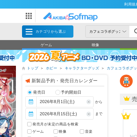
利用規
カテゴリから選ぶ
ゲーム
映像
トップ
＞
ホビー
＞
キャラクターグッズ
＞
カフェコラボグ
新製品予約・発売日カレンダー
発売日
予約開始日
から
まで
発売月が未定の商品を検索
ゲーム
映像
音楽