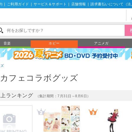
約
|
ご利用ガイド
|
サービス＆サポート
|
店舗情報
|
請求書払いについて（法
音楽
ホビー
アニメガ
ッズ
カフェコラボグッズ
売上ランキング
（集計期間：7月31日～8月6日）