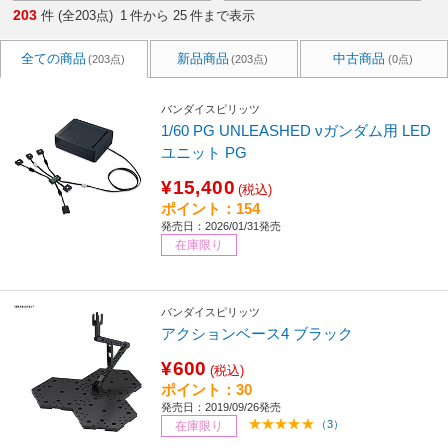
203
件 (全203点)
1
件から
25
件まで表示
全ての商品
新品商品
中古商品
(203点)
(203点)
(0点)
バンダイスピリッツ
1/60 PG UNLEASHED νガンダム用 LED
ユニット PG
¥15,400
(税込)
ポイント：154
発売日：2026/01/31発売
在庫限り
バンダイスピリッツ
アクションベース4 ブラック
¥600
(税込)
ポイント：30
発売日：2019/09/26発売
（3）
在庫限り