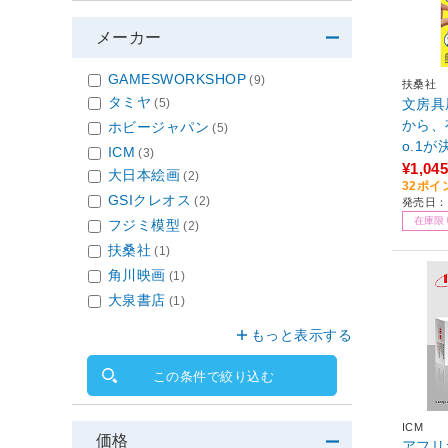
メーカー
GAMESWORKSHOP
(9)
扶桑社
タミヤ
(5)
文房具
から、
ホビージャパン
(5)
o.1が
ICM
(3)
¥1,045
大日本絵画
(2)
32ポイ
GSIクレオス
(2)
発売日：2
在庫限
フジミ模型
(2)
扶桑社
(1)
角川映画
(1)
大泉書店
(1)
もっと表示する
この条件で絞り込む
ICM
価格
アフリ