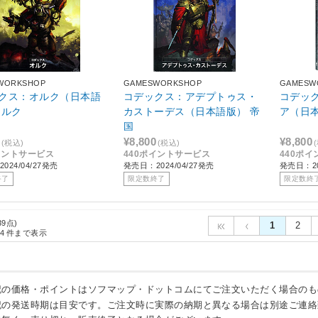
WORKSHOP
GAMESWORKSHOP
GAMESW
クス：オルク（日本語
コデックス：アデプトゥス・
コデッ
オルク
カストーデス（日本語版） 帝
ア（日
国
¥8,800
¥8,800
(税込)
(税込)
イントサービス
440ポイントサービス
440ポ
024/04/27発売
発売日：2024/04/27発売
発売日：20
終了
限定数終了
限定数終
39点)
1
2
4
件まで表示
記の価格・ポイントはソフマップ・ドットコムにてご注文いただく場合のも
記の発送時期は目安です。ご注文時に実際の納期と異なる場合は別途ご連絡