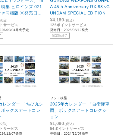
PIECE（ワンピース） m
GUNDAM WEAPONS GUNPL
ne 特集 ヒロインズ 021
A 45th Anniversary RX-93 νG
付き同梱版 ※発売日以
UNDAM SPECIAL EDITION
届け
¥4,180
(税込)
(税込)
ントサービス
126ポイントサービス
26/09/04発売予定
発売日：2026/03/12発売
了
限定数終了
型
フジミ模型
年カレンダー 「ちび丸シ
2025年カレンダー 「自衛隊車
」ボックスアートコレ
両」ボックスアートコレクシ
ン
ョン
¥1,080
(税込)
(税込)
ントサービス
54ポイントサービス
24/12/07発売
発売日：2024/12/07発売