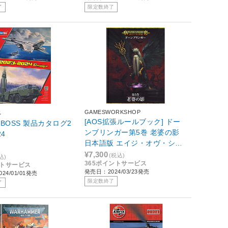
了
限定数終了
GAMESWORKSHOP
ス
[AOS拡張ルールブック] ドー
Y BOSS 製品カタログ2
ンブリンガー第5巻 老婆の影
24
日本語版 エイジ・オヴ・シグ
マー
¥7,300
(税込)
込)
365ポイントサービス
ントサービス
発売日：2024/03/23発売
24/01/01発売
限定数終了
了