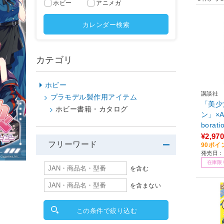
ホビー
アニメガ
カレンダー検索
カテゴリ
ホビー
講談社
プラモデル製作用アイテム
「美少
ホビー書籍・カタログ
ン」×AN
borati
¥2,970
フリーワード
90ポイ
発売日：2
在庫限
を含む
を含まない
この条件で絞り込む