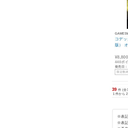
GAMES
コデッ
版） 
¥8,800
440ポ
発売日：2
限定数
39
件 (全
1
件から
2
※表
※表