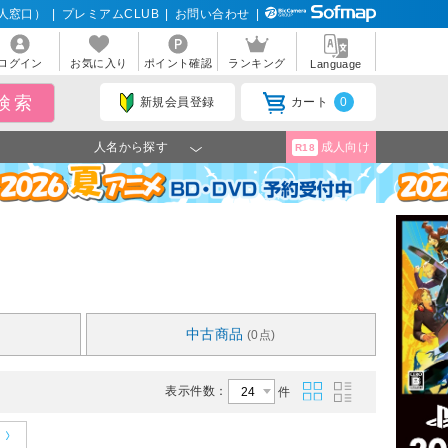
人窓口）
|
プレミアムCLUB
|
お問い合わせ
|
ログイン
お気に入り
ポイント確認
ランキング
Language
新規会員登録
カート
0
人名から探す
成人向け
R18
中古商品
(0点)
表示件数：
件