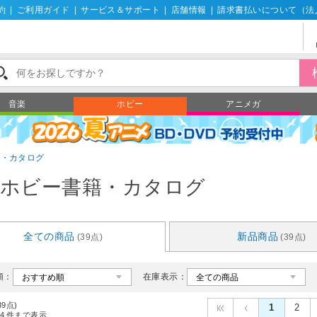
約
|
ご利用ガイド
|
サービス＆サポート
|
店舗情報
|
請求書払いについて（法
音楽
ホビー
アニメガ
籍・カタログ
ホビー書籍・カタログ
全ての商品
新品商品
(39点)
(39点)
順：
在庫表示：
39点)
1
2
4
件まで表示