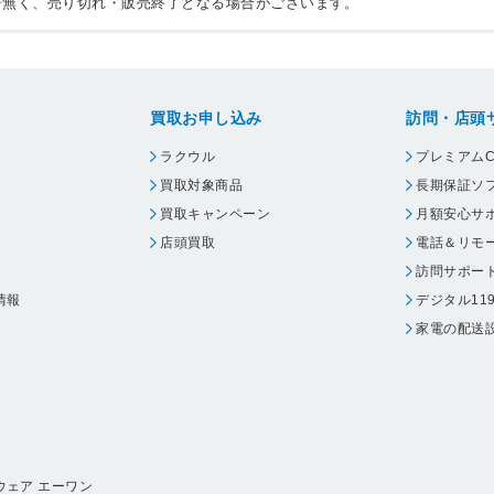
告無く、売り切れ・販売終了となる場合がございます。
買取お申し込み
訪問・店頭
ラクウル
プレミアムC
買取対象商品
長期保証ソ
買取キャンペーン
月額安心サ
店頭買取
電話＆リモ
訪問サポー
情報
デジタル11
家電の配送
ウェア エーワン