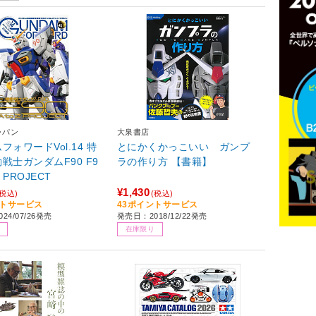
ャパン
大泉書店
フォワードVol.14 特
とにかくかっこいい ガンプ
戦士ガンダムF90 F9
ラの作り方 【書籍】
 Z PROJECT
¥1,430
(税込)
(税込)
ントサービス
43ポイントサービス
24/07/26発売
発売日：2018/12/22発売
在庫限り