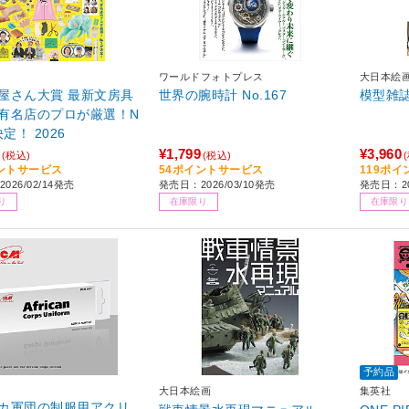
ワールドフォトプレス
大日本絵
屋さん大賞 最新文房具
世界の腕時計 No.167
模型雑
有名店のプロが厳選！N
決定！ 2026
¥1,799
¥3,960
(税込)
(税込)
ントサービス
54ポイントサービス
119ポ
026/02/14発売
発売日：2026/03/10発売
発売日：20
り
在庫限り
在庫限り
予約品
大日本絵画
集英社
カ軍団の制服用アクリ