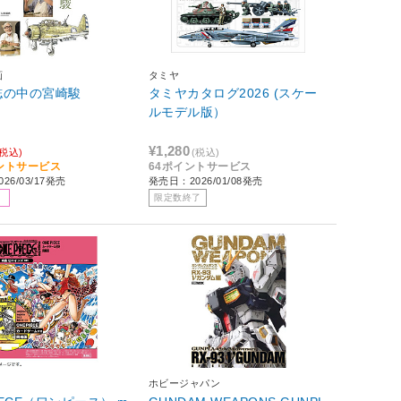
画
タミヤ
誌の中の宮崎駿
タミヤカタログ2026 (スケー
ルモデル版）
¥1,280
(税込)
(税込)
イントサービス
64ポイントサービス
26/03/17発売
発売日：2026/01/08発売
限定数終了
ホビージャパン