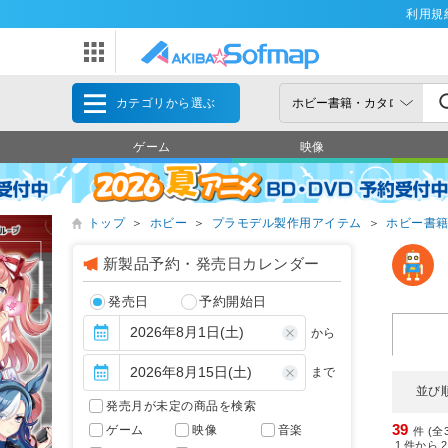
利用規
カテゴリから選ぶ
ゲーム
映像
トップ
＞
ホビー
＞
プラモデル製作用アイテム
＞
ホビー書
新製品予約・発売日カレンダー
発売日
予約開始日
から
まで
並び
発売月が未定の商品を検索
39
ゲーム
映像
音楽
件 (全
1
件から
2