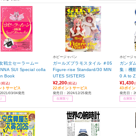
ホビージャパン
ホビージ
女戦士セーラームー
ガールズプラモスタイル ＃05
ガンダム
NA SUI Special colla
Figure-rise Standard/30 MIN
集：機動
on Book
UTES SISTERS
0 A to
¥2,200
¥1,430
(税込)
(税込)
ントサービス
22ポイントサービス
43ポイ
021/03/04発売
発売日：2024/12/25発売
発売日：20
り
在庫限り
在庫限り