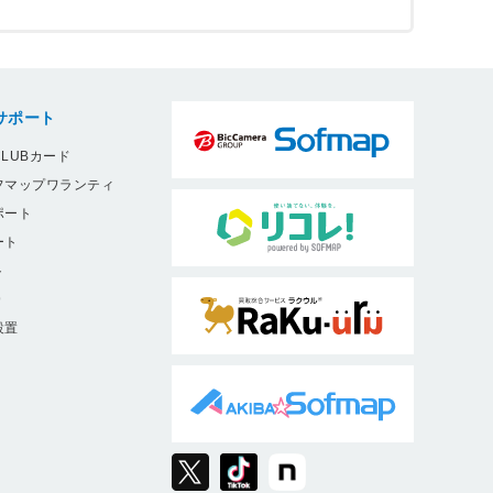
サポート
LUBカード
フマップワランティ
ポート
ート
ト
9
設置