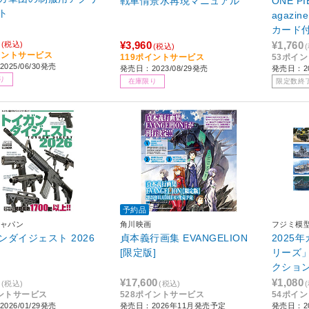
戦車情景水再現マニュアル
ONE 
ト
agazi
カード
降のお
¥3,960
¥1,760
(税込)
(税込)
イントサービス
119ポイントサービス
53ポイ
025/06/30発売
発売日：2023/08/29発売
発売日：20
り
在庫限り
限定数終
予約品
ャパン
角川映画
フジミ模
ンダイジェスト 2026
貞本義行画集 EVANGELION
2025
[限定版]
リーズ
クショ
¥17,600
¥1,080
(税込)
(税込)
ントサービス
528ポイントサービス
54ポイ
026/01/29発売
発売日：2026年11月発売予定
発売日：20