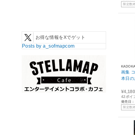
限定数
お得な情報をXでゲット
Posts by a_sofmapcom
KADOK
画集 コ
本日の
¥4,180
42ポイ
発売日：2
限定数