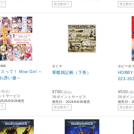
終了
限定数終了
限定数終
AWA
タミヤ
ホビーボ
スって！ Moe Girl ～
軍艦雑記帳（下巻）
HOBB
お誘い服～
023-20
¥780
¥550
(税込)
(税込)
(税
ントサービス
39ポイントサービス
28ポイ
025/03/29発売
発売日：2024/04/30発売
発売日：20
終了
限定数終了
限定数終