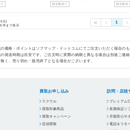
終了
限定数終了
限定数終
16点)
1
6
件まで表示
記の価格・ポイントはソフマップ・ドットコムにてご注文いただく場合のも
記の発送時期は目安です。ご注文時に実際の納期と異なる場合は別途ご連絡
告無く、売り切れ・販売終了となる場合がございます。
買取お申し込み
訪問・店頭
ラクウル
プレミアムC
買取対象商品
長期保証ソ
買取キャンペーン
月額安心サ
店頭買取
電話＆リモ