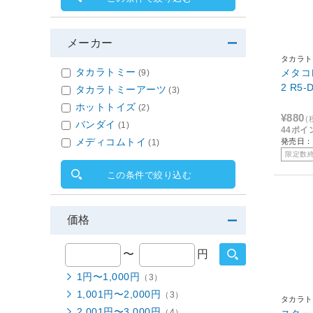
メーカー
タカラト
タカラトミー
メタコ
(9)
2 R5-
タカラトミーアーツ
(3)
ホットトイズ
(2)
¥880
(
バンダイ
(1)
44ポイ
メディコムトイ
発売日：2
(1)
限定数
この条件で絞り込む
価格
〜
円
1円〜1,000円
（3）
1,001円〜2,000円
（3）
タカラト
2,001円〜3,000円
（4）