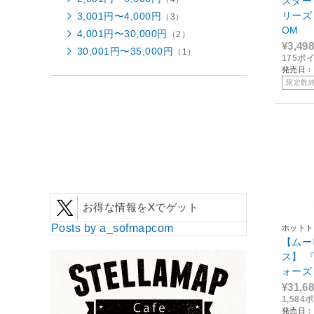
スター
リーズ
3,001円〜4,000円
（3）
OM
4,001円〜30,000円
（2）
¥3,498
30,001円〜35,000円
（1）
175ポ
発売日：2
限定数
お得な情報をXでゲット
Posts by a_sofmapcom
ホットト
【ムー
ス】 
ォーズ
ールフ
¥31,6
1,58
トルー
発売日：2