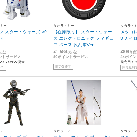
ミー
タカラトミー
タカラト
レ スター・ウォーズ #0
【在庫限り】 スター・ウォー
メタコレ
D4
ズ エレクトロニック フィギュ
8 カイ
ア ベース 反乱軍Ver.
¥1,584
¥880
税込)
(税込)
(税
ントサービス
80ポイントサービス
44ポイ
017/04/22発売
発売日：20
限定数終了
終了
限定数終
ミー
タカラトミー
タカラト