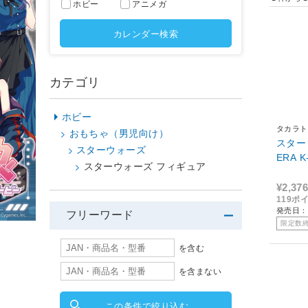
ホビー
アニメガ
カレンダー検索
カテゴリ
ホビー
タカラト
おもちゃ（男児向け）
スター・
スターウォーズ
ERA K
スターウォーズ フィギュア
¥2,376
119ポ
発売日：2
フリーワード
限定数
を含む
を含まない
この条件で絞り込む