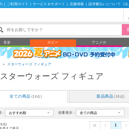
約
|
ご利用ガイド
|
サービス＆サポート
|
店舗情報
|
請求書払いについて（法
音楽
ホビー
アニメガ
ズ
＞
スターウォーズ フィギュア
スターウォーズ フィギュア
全ての商品
新品商品
(16点)
(16点)
順：
在庫表示：
16点)
1
6
件まで表示