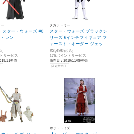
ミー
タカラトミー
 スター・ウォーズ #0
スター・ウォーズ ブラックシ
ロ・レン
リーズ 6インチフィギュア フ
ァースト・オーダー ジェッ
ト・トルーパー
¥3,490
込)
(税込)
ントサービス
175ポイントサービス
15/11発売
発売日：2019/11/09発売
了
限定数終了
ミー
ホットトイズ