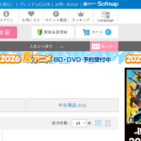
人窓口）
|
プレミアムCLUB
|
お問い合わせ
|
ログイン
お気に入り
ポイント確認
ランキング
Language
新規会員登録
カート
0
人名から探す
成人向け
R18
中古商品
(0点)
表示件数：
件