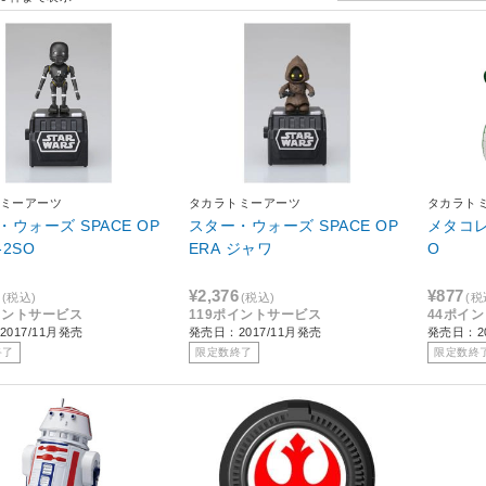
ミーアーツ
タカラトミーアーツ
タカラト
ウォーズ SPACE OP
スター・ウォーズ SPACE OP
メタコレ
-2SO
ERA ジャワ
O
¥2,376
¥877
(税込)
(税込)
(税
イントサービス
119ポイントサービス
44ポイ
017/11月発売
発売日：2017/11月発売
発売日：20
終了
限定数終了
限定数終