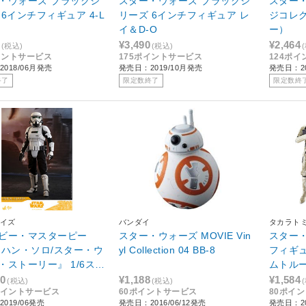
・ウォーズ ブラックシ
スター・ウォーズ ブラックシ
スター
 6インチフィギュア 4-L
リーズ 6インチフィギュア レ
ジコレ
イ＆D-O
ー）
¥3,490
¥2,464
(税込)
(税込)
イントサービス
175ポイントサービス
124ポ
018/06月発売
発売日：2019/10月発売
発売日：20
終了
限定数終了
限定数終
イズ
バンダイ
タカラト
ビー・マスターピー
スター・ウォーズ MOVIE Vin
スター
『ハン・ソロ/スター・ウ
yl Collection 04 BB-8
フィギ
・ストーリー』 1/6スケ
ムトル
ィギュア パトロール・
80
¥1,188
¥1,584
(税込)
(税込)
4ポイントサービス
60ポイントサービス
80ポイ
パー
019/06発売
発売日：2016/06/12発売
発売日：20