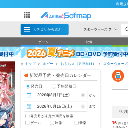
利用規
カテゴリから選ぶ
ゲーム
映像
トップ
＞
ホビー
＞
おもちゃ（男児向け）
＞
スターウォー
新製品予約・発売日カレンダー
発売日
予約開始日
から
まで
並び
発売月が未定の商品を検索
16
ゲーム
映像
音楽
件 (全
1
件から
1