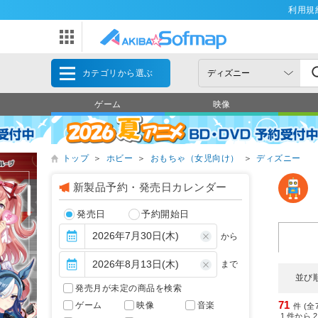
利用規
カテゴリから選ぶ
ゲーム
映像
トップ
＞
ホビー
＞
おもちゃ（女児向け）
＞
ディズニー
新製品予約・発売日カレンダー
発売日
予約開始日
から
まで
並び
発売月が未定の商品を検索
71
ゲーム
映像
音楽
件 (全
1
件から
2