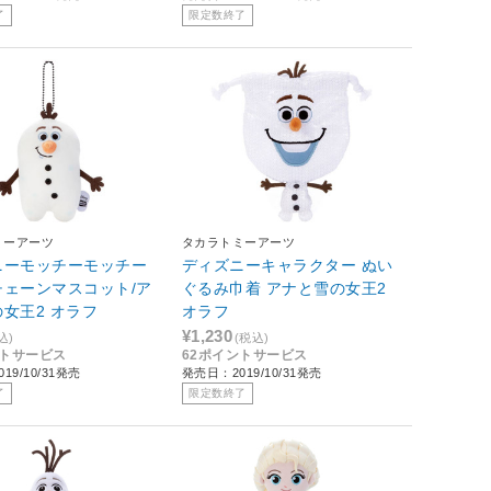
了
限定数終了
ミーアーツ
タカラトミーアーツ
ニーモッチーモッチー
ディズニーキャラクター ぬい
チェーンマスコット/ア
ぐるみ巾着 アナと雪の女王2
女王2 オラフ
オラフ
¥1,230
込)
(税込)
ントサービス
62ポイントサービス
19/10/31発売
発売日：2019/10/31発売
了
限定数終了