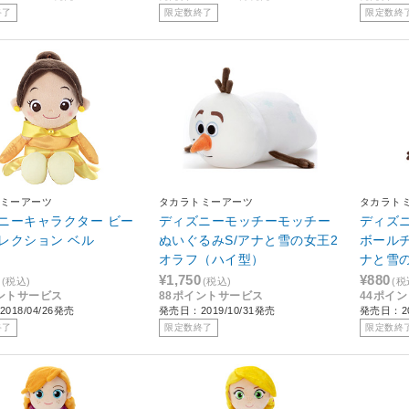
終了
限定数終了
限定数終
ミーアーツ
タカラトミーアーツ
タカラト
ニーキャラクター ビー
ディズニーモッチーモッチー
ディズ
レクション ベル
ぬいぐるみS/アナと雪の女王2
ボール
オラフ（ハイ型）
ナと雪の
¥1,750
¥880
(税込)
(税込)
(税
ントサービス
88ポイントサービス
44ポイ
018/04/26発売
発売日：2019/10/31発売
発売日：20
終了
限定数終了
限定数終