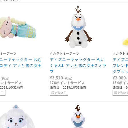
ミーアーツ
タカラトミーアーツ
タカラト
ニーキャラクター ねむ
ディズニーキャラクター ぬい
ディズ
ロディ アナと雪の女王
ぐるみL アナと雪の女王2 オラ
フレン
フ
クプラ
イブン 
¥3,510
¥3,069
(税込)
(税込)
イントサービス
176ポイントサービス
154ポ
019/10/31発売
発売日：2019/10/31発売
発売日：20
終了
限定数終了
限定数終