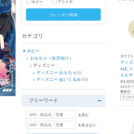
ホビー
アニメガ
カレンダー検索
カテゴリ
ホビー
タカラト
おもちゃ（女児向け）
ディズ
ディズニー
ねむメ
ディズニー おもちゃ
(1)
エルサ
ディズニー ぬいぐるみ
(70)
¥4,830
242ポ
発売日：2
限定数
フリーワード
を含む
を含まない