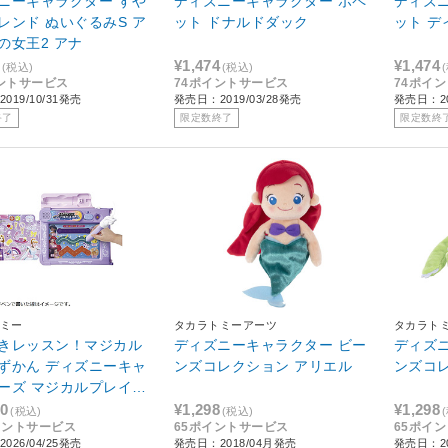
ニーキャラクター すや
ディズニーキャラクター ポペ
ディズ
レンド ぬいぐるみS ア
ット ドナルドダック
ット デ
の女王2 アナ
¥1,474
¥1,474
(税込)
(税込)
ントサービス
74ポイントサービス
74ポイ
019/10/31発売
発売日：2019/03/28発売
発売日：20
終了
限定数終了
限定数終
ミー
タカラトミーアーツ
タカラト
きレッスン！マジカル
ディズニーキャラクター ビー
ディズ
ずかん ディズニーキャ
ンズコレクション アリエル
ンズコ
ーズ マジカルプレイタ
864】
70
¥1,298
¥1,298
(税込)
(税込)
イントサービス
65ポイントサービス
65ポイ
026/04/25発売
発売日：2018/04月発売
発売日：20