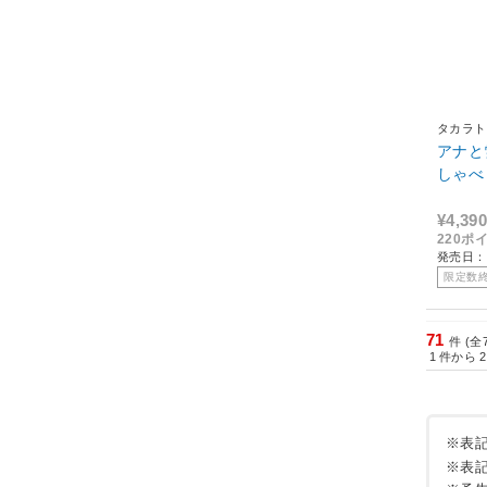
タカラト
アナと
しゃべ
¥4,390
220ポ
発売日：2
限定数
71
件 (全
1
件から
2
※表
※表