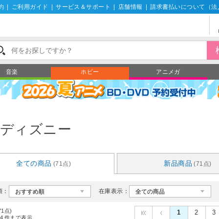
約
|
ご利用ガイド
|
サービス＆サポート
|
店舗情報
|
請求書払いについて（法
音楽
ホビー
アニメガ
ディズニー
全ての商品
新品商品
(71点)
(71点)
順：
在庫表示：
71点)
1
2
3
4
件まで表示