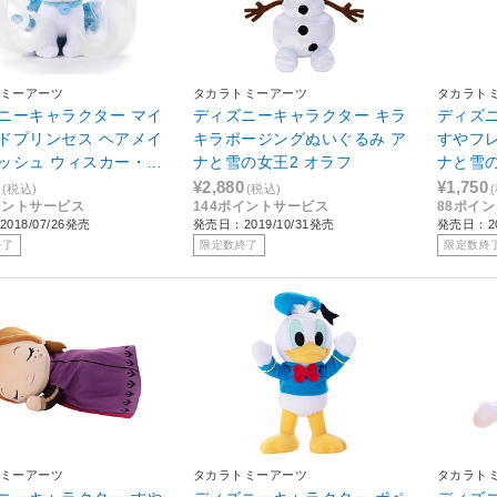
ミーアーツ
タカラトミーアーツ
タカラト
ニーキャラクター マイ
ディズニーキャラクター キラ
ディズ
ドプリンセス ヘアメイ
キラポージングぬいぐるみ ア
すやフレ
ッシュ ウィスカー・ヘ
ナと雪の女王2 オラフ
ナと雪の
 パンプキン
¥2,880
¥1,750
(税込)
(税込)
イントサービス
144ポイントサービス
88ポイ
018/07/26発売
発売日：2019/10/31発売
発売日：20
終了
限定数終了
限定数終
ミーアーツ
タカラトミーアーツ
タカラト