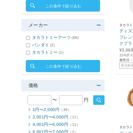
この条件で絞り込む
メーカー
タカラト
ディズ
フレン
タカラトミーアーツ
(68)
クプラ
バンダイ
(2)
イブン
¥3,069
タカラトミー
(1)
154ポ
発売日：2
限定数
この条件で絞り込む
価格
〜
円
1円〜2,000円
（39）
2,001円〜4,000円
（17）
4,001円〜6,000円
（11）
タカラト
6,001円〜7,000円
（2）