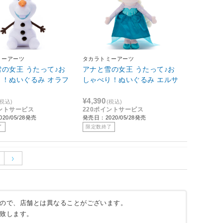
ミーアーツ
タカラトミーアーツ
の女王 うたって♪お
アナと雪の女王 うたって♪お
り！ぬいぐるみ オラフ
しゃべり！ぬいぐるみ エルサ
¥4,390
(税込)
(税込)
イントサービス
220ポイントサービス
20/05/28発売
発売日：2020/05/28発売
了
限定数終了
ので、店舗とは異なることがございます。
致します。