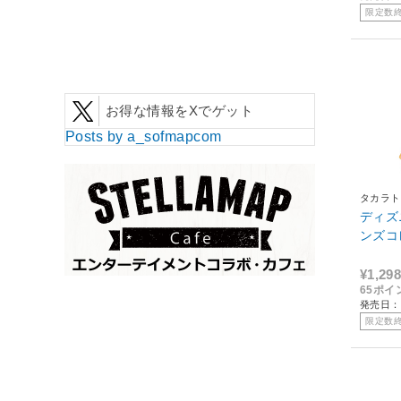
限定数
お得な情報をXでゲット
Posts by a_sofmapcom
タカラト
ディズ
ンズコ
¥1,298
65ポイ
発売日：2
限定数