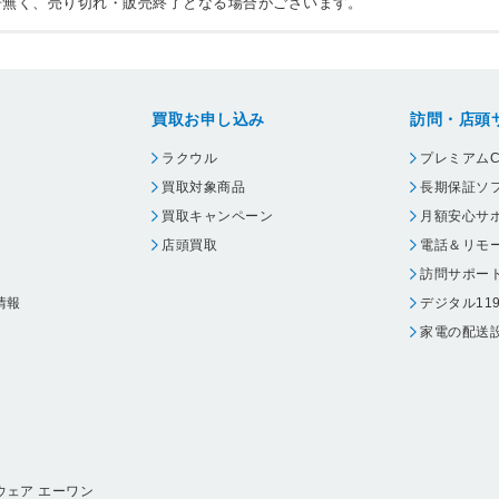
告無く、売り切れ・販売終了となる場合がございます。
買取お申し込み
訪問・店頭
ラクウル
プレミアムC
買取対象商品
長期保証ソ
買取キャンペーン
月額安心サ
店頭買取
電話＆リモ
訪問サポー
情報
デジタル11
家電の配送
ウェア エーワン