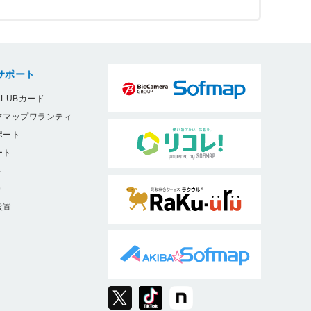
サポート
LUBカード
フマップワランティ
ポート
ート
ト
9
設置