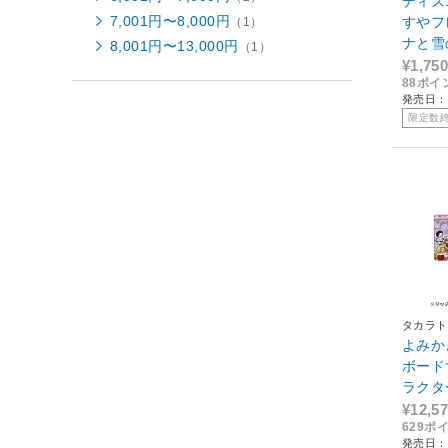
ディズ
7,001円〜8,000円
すやフ
（1）
ナと雪
8,001円〜13,000円
（1）
¥1,750
88ポイ
発売日：2
限定数
タカラト
よみか
ボード
ラクタ
イム 【
¥12,5
629ポ
発売日：2