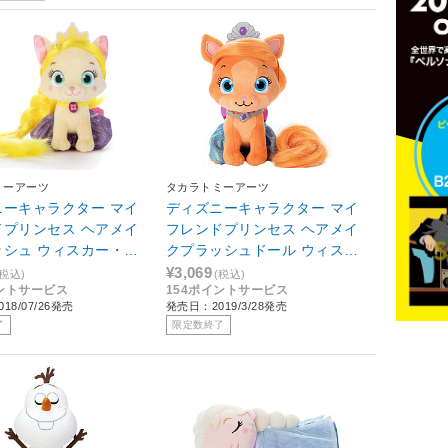
ミーアーツ
タカラトミーアーツ
ニーキャラクター マイ
ディズニーキャラクター マイ
ドプリンセス ヘアメイ
フレンドプリンセス ヘアメイ
ッシュ ウィスカー・ヘ
クプラッシュドール ウィスカ
サマー
ー・ヘイブン トレジャー
¥3,069
(税込)
(税込)
イントサービス
154ポイントサービス
18/07/26発売
発売日：2019/3/28発売
了
限定数終了