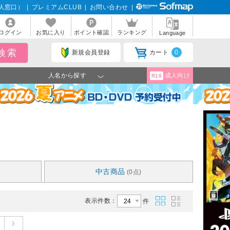
人窓口）
|
プレミアムCLUB
|
お問い合わせ
|
ログイン
お気に入り
ポイント確認
ランキング
Language
新規会員登録
カート
0
人名から探す
成人向け
R18
中古商品
(0点)
表示件数：
件