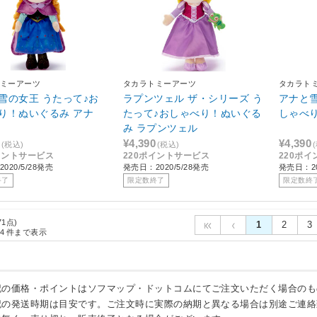
ミーアーツ
タカラトミーアーツ
タカラト
雪の女王 うたって♪お
ラプンツェル ザ・シリーズ う
アナと雪
り！ぬいぐるみ アナ
たって♪おしゃべり！ぬいぐる
しゃべ
み ラプンツェル
¥4,390
¥4,390
(税込)
(税込)
イントサービス
220ポイントサービス
220ポ
020/5/28発売
発売日：2020/5/28発売
発売日：20
終了
限定数終了
限定数終
71点)
1
2
3
4
件まで表示
記の価格・ポイントはソフマップ・ドットコムにてご注文いただく場合のも
記の発送時期は目安です。ご注文時に実際の納期と異なる場合は別途ご連絡