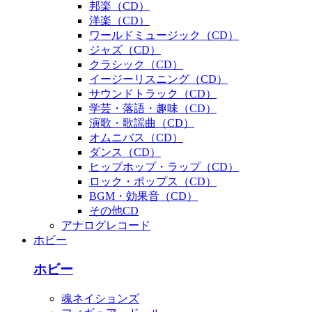
邦楽（CD）
洋楽（CD）
ワールドミュージック（CD）
ジャズ（CD）
クラシック（CD）
イージーリスニング（CD）
サウンドトラック（CD）
学芸・落語・趣味（CD）
演歌・歌謡曲（CD）
オムニバス（CD）
ダンス（CD）
ヒップホップ・ラップ（CD）
ロック・ポップス（CD）
BGM・効果音（CD）
その他CD
アナログレコード
ホビー
ホビー
魂ネイションズ