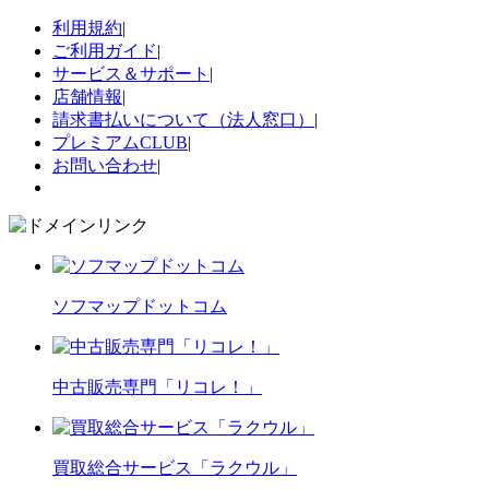
利用規約
|
ご利用ガイド
|
サービス＆サポート
|
店舗情報
|
請求書払いについて（法人窓口）
|
プレミアムCLUB
|
お問い合わせ
|
ソフマップドットコム
中古販売専門「リコレ！」
買取総合サービス「ラクウル」