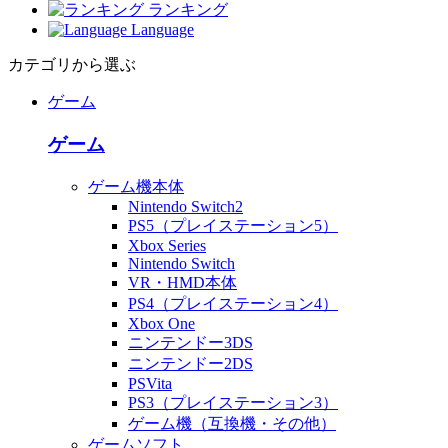
ランキング
Language
カテゴリから選ぶ
ゲーム
ゲーム
ゲーム機本体
Nintendo Switch2
PS5（プレイステーション5）
Xbox Series
Nintendo Switch
VR・HMD本体
PS4（プレイステーション4）
Xbox One
ニンテンドー3DS
ニンテンドー2DS
PSVita
PS3（プレイステーション3）
ゲーム機（互換機・その他）
ゲームソフト