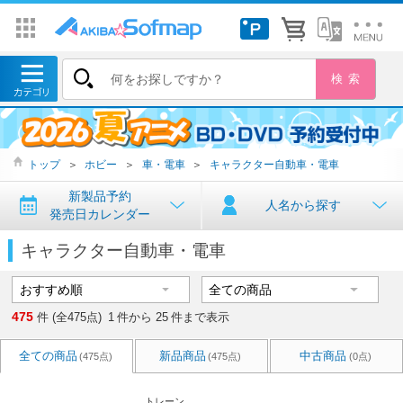
トップ
＞
ホビー
＞
車・電車
＞
キャラクター自動車・電車
新製品予約
人名から探す
発売日カレンダー
キャラクター自動車・電車
475
件 (全475点)
1
件から
25
件まで表示
全ての商品
新品商品
中古商品
(475点)
(475点)
(0点)
トレーン