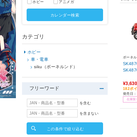
ホビー
アニメガ
カレンダー検索
カテゴリ
ホビー
ボーネル
車・電車
SK4
siku（ボーネルンド）
SK487
¥3,630
フリーワード
182ポ
発売日：2
在庫限
を含む
を含まない
この条件で絞り込む