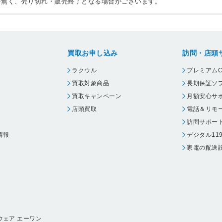
告無く、売り切れ・販売終了となる場合がございます。
買取お申し込み
訪問・店頭
ラクウル
プレミアムC
買取対象商品
長期保証ソ
買取キャンペーン
月額安心サ
店頭買取
電話＆リモ
訪問サポー
情報
デジタル11
家電の配送
ウェア エーワン