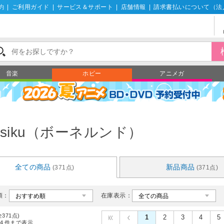
約
|
ご利用ガイド
|
サービス＆サポート
|
店舗情報
|
請求書払いについて（法
音楽
ホビー
アニメガ
siku（ボーネルンド）
全ての商品
新品商品
(371点)
(371点)
順：
在庫表示：
全371点)
1
2
3
4
5
4
件まで表示