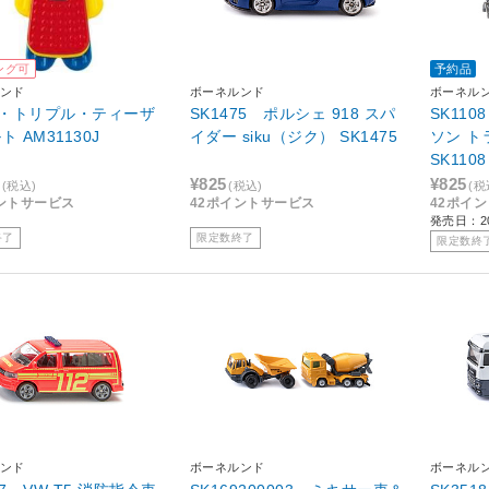
ング可
予約品
ンド
ボーネルンド
ボーネル
・トリプル・ティーザ
SK1475 ポルシェ 918 スパ
SK11
ー ガルト AM31130J
イダー siku（ジク） SK1475
ソン ト
SK1108
¥825
¥825
(税込)
(税込)
(税
ントサービス
42ポイントサービス
42ポイ
発売日：2
終了
限定数終了
限定数終
ンド
ボーネルンド
ボーネル