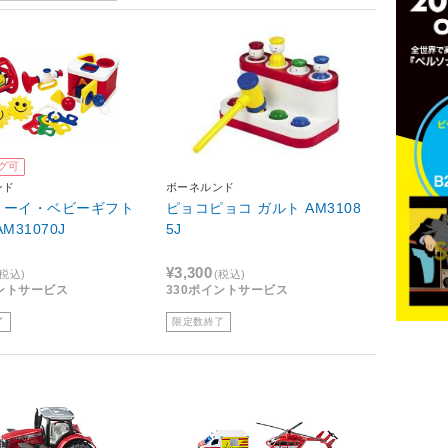
グ可
ンド
ボーネルンド
トーイ・ベビーギフト
ピョコピョコ ガルト AM3108
M31070J
5J
¥3,300
(税込)
(税込)
イントサービス
330ポイントサービス
了
限定数終了