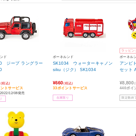
ラッピン
ンド
ボーネルンド
ボーネル
870 ジープ ラングラー
SK1034 ウォーターキャノン
アンビ
0
siku（ジク） SK1034
セット A
¥660
¥8,800
(税込)
(税込)
イントサービス
33ポイントサービス
440ポ
022/12/08発売
在庫限り
限定数終
り