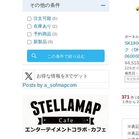
その他の条件
注文可能
(5)
在庫あり
(2)
予約商品
(3)
ボーネル
新製品
(6)
SK18
ク（DHL
06000
この条件で絞り込む
¥4,510
226ポ
発売日：2
お得な情報をXでゲット
限定数
Posts by a_sofmapcom
371
件 (
1
件から
2
※表
※表