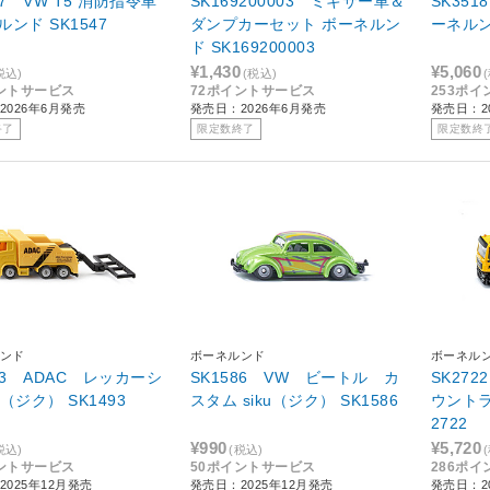
47 VW T5 消防指令車
SK169200003 ミキサー車＆
SK35
ボーネルンド SK1547
ダンプカーセット ボーネルン
ド SK169200003
¥1,430
¥5,060
税込)
(税込)
ントサービス
72ポイントサービス
253ポ
2026年6月発売
発売日：2026年6月発売
発売日：2
終了
限定数終了
限定数終
ンド
ボーネルンド
ボーネル
93 ADAC レッカーシ
SK1586 VW ビートル カ
SK27
ャ siku（ジク） SK1493
スタム siku（ジク） SK1586
ウントラッ
2722
¥990
¥5,720
税込)
(税込)
ントサービス
50ポイントサービス
286ポ
2025年12月発売
発売日：2025年12月発売
発売日：2