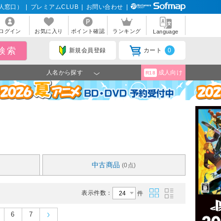
人窓口）
|
プレミアムCLUB
|
お問い合わせ
|
ログイン
お気に入り
ポイント確認
ランキング
Language
新規会員登録
カート
0
人名から探す
成人向け
R18
中古商品
(0点)
表示件数：
件
6
7