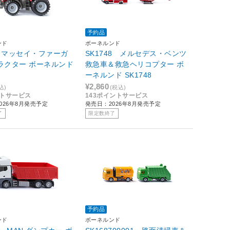
予約品
ンド
ボーネルンド
08 マッセイ・ファーガ
SK1748 メルセデス・ベンツ
ラクター ボーネルンド
救急車＆救急ヘリコプター ボ
ーネルンド SK1748
¥2,860
込)
(税込)
ントサービス
143ポイントサービス
026年8月発売予定
発売日：2026年8月発売予定
了
限定数終了
予約品
ンド
ボーネルンド