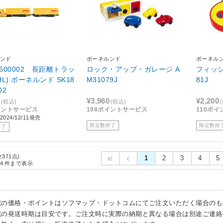
ンド
ボーネルンド
ボーネル
0600002 長距離トラッ
ロック・アップ・ガレージ A
フィッシ
) ボーネルンド SK18
M31079J
81J
02
¥3,960
¥2,200
(税込)
(税込)
イントサービス
198ポイントサービス
110ポ
024/12/11発売
限定数終了
限定数終
終了
全371点)
1
2
3
4
5
4
件まで表示
記の価格・ポイントはソフマップ・ドットコムにてご注文いただく場合のも
記の発送時期は目安です。ご注文時に実際の納期と異なる場合は別途ご連絡