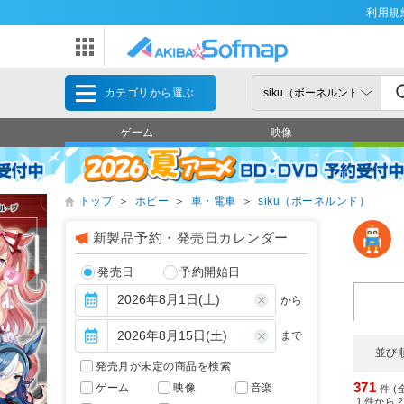
利用規
カテゴリから選ぶ
ゲーム
映像
トップ
＞
ホビー
＞
車・電車
＞
siku（ボーネルンド）
新製品予約・発売日カレンダー
発売日
予約開始日
から
まで
並び
発売月が未定の商品を検索
371
ゲーム
映像
音楽
件 (
1
件から
2