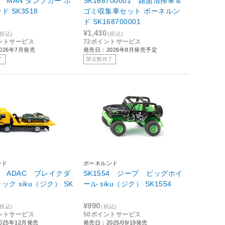
18 MAN ダンプカー ボ
SK168700001 路面清掃車＆
ーネルンド SK3518
ゴミ収集車セット ボーネルン
ド SK168700001
¥1,430
(税込)
(税込)
イントサービス
72ポイントサービス
026年7月発売
発売日：2026年8月発売予定
了
限定数終了
ンド
ボーネルンド
22 ADAC ブレイクダ
SK1554 ジープ ビッグホイ
ク siku（ジク） SK
ール siku（ジク） SK1554
¥990
(税込)
(税込)
イントサービス
50ポイントサービス
025年12月発売
発売日：2025/09/19発売