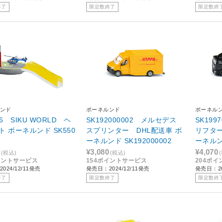
終了
限定数終了
限定数終
ンド
ボーネルンド
ボーネル
06 SIKU WORLD ヘ
SK192000002 メルセデス
SK19
ボーネルンド SK550
スプリンター DHL配送車 ボ
リフター
ーネルンド SK192000002
¥3,080
¥4,070
(税込)
(税込)
イントサービス
154ポイントサービス
204ポ
024/12/11発売
発売日：2024/12/11発売
発売日：20
終了
限定数終了
限定数終