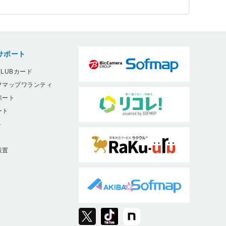
サポート
LUBカード
フマップワランティ
ポート
ート
ト
9
設置