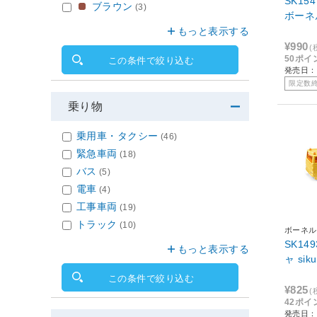
SK15
ブラウン
(3)
もっと表示する
¥990
(
50ポイ
この条件で絞り込む
発売日：
限定数
乗り物
乗用車・タクシー
(46)
緊急車両
(18)
バス
(5)
電車
(4)
工事車両
(19)
トラック
(10)
ボーネル
SK14
もっと表示する
この条件で絞り込む
¥825
(
42ポイ
発売日：