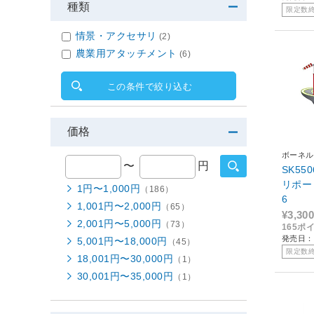
種類
限定数
情景・アクセサリ
(2)
農業用アタッチメント
(6)
この条件で絞り込む
価格
ボーネル
〜
円
SK55
リポート 
1円〜1,000円
（186）
6
1,001円〜2,000円
（65）
¥3,300
2,001円〜5,000円
（73）
165ポ
発売日：2
5,001円〜18,000円
（45）
限定数
18,001円〜30,000円
（1）
30,001円〜35,000円
（1）