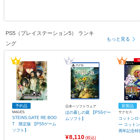
PS5（プレイステーション5） ランキ
もっと見る
ング
予約品
新製品
日本一ソフトウェア
MAGES.
サクセス
ほの暮しの庭 【PS5ゲー
STEINS;GATE RE:BOO
コットンロ
ムソフト】
T 限定版 【PS5ゲーム
ー コットンシリーズ35
ソフト】
周年記念特
¥8,110
S5ゲーム
(税込)