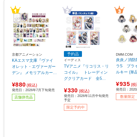
予約品
京都アニメーション
DMM.COM
炎炎ノ消防
イーディス
KAエスマ文庫『ヴァイ
ラS ブラ
TVアニメ『リコリス・リ
オレット・エヴァーガー
ルキー (単
コイル』 トレーディン
デン』 メモリアルカード
【sof001】
グクリアカード 全5種
コレクション 【単品販
¥935
¥880
【単品販売】 ◆TVアニ
(税
売】【sof001】
(税込)
¥330
発売日：2020/
発売日：2026年7月下旬発売
メ『リコリス・リコイ
(税込)
発売日：2026年11月中旬発売
ル』フェア特典対象
数量限定
店舗併売品
予定
限定予約中