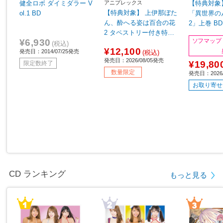
アニプレックス
健全ロボ ダイミダラー V
【特典対象
【特典対象】 上伊那ぼた
ol.1 BD
「異世界の
ん、酔へる姿は百合の花
2」上巻 B
2 タペストリー付き特装
プ・アニメ
¥6,930
ソフマップ
版 完全生産限定版 BD◆
入特典「上
(税込)
¥12,100
発売日：2014/07/25発売
ソフマップ・アニメガ全
(税込)
X・B2タ
発売日：2026/08/05発売
巻連続購入特典「全巻収
¥19,80
ービジュア
限定数終了
納BOX・缶バッジ6個セ
数量限定
発売日：2026/
ット」
お取り寄せ
CD ランキング
もっと見る