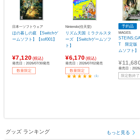
予約品
日本一ソフトウェア
Nintendo(任天堂)
MAGES.
ほの暮しの庭 【Switchゲ
リズム天国 ミラクルスタ
STEINS;G
ームソフト】【sof001】
ーズ 【Switchゲームソフ
T 限定版 【
ト】
ムソフト】
¥7,120
¥6,170
(税込)
(税込)
¥11,68
発売日：2026/07/30発売
発売日：2026/07/02発売
発売日：2026
数量限定
数量限定
限定数終了
（1）
グッズ ランキング
もっと見る