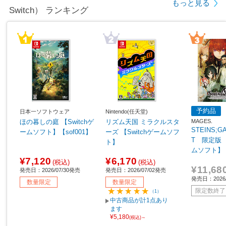
もっと見る
Switch） ランキング
予約品
日本一ソフトウェア
Nintendo(任天堂)
MAGES.
ほの暮しの庭 【Switchゲ
リズム天国 ミラクルスタ
STEINS;G
ームソフト】【sof001】
ーズ 【Switchゲームソフ
T 限定版 【
ト】
ムソフト】
¥7,120
¥6,170
(税込)
(税込)
¥11,68
発売日：2026/07/30発売
発売日：2026/07/02発売
発売日：2026
数量限定
数量限定
限定数終了
（1）
中古商品が計1点あり
ます
¥5,180
(税込)～