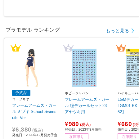
プラモデル ランキング
もっと見る
予約品
ホビージャパン
ハイキューパ
コトブキヤ
フレームアームズ・ガー
LGMデカー
フレームアームズ・ガー
ル 瞳デカールセット23
LGM01-BK ブラック 【8
ル ミヅキ School Swims
アヤツキ用
52】
uits Ver.
¥980
¥660
(税込)
(税
¥6,380
発売日：2023年9月発売
発売日：2024/
(税込)
発売日：2026年12月発売予定
在庫限り
在庫限り