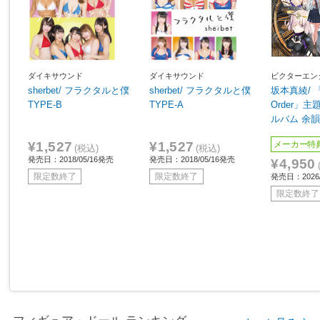
ダイキサウンド
ダイキサウンド
ビクターエン
sherbet/ フラクタルと僕
sherbet/ フラクタルと僕
坂本真綾/ 「F
TYPE-B
TYPE-A
Order」
ルバム 余
¥1,527
¥1,527
メーカー特
(税込)
(税込)
発売日：2018/05/16発売
発売日：2018/05/16発売
¥4,950
限定数終了
限定数終了
発売日：2026/
限定数終了