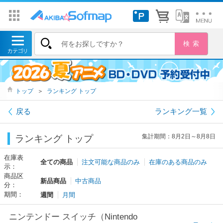
トップ
＞
ランキング トップ
戻る
ランキング一覧
集計期間：8月2日～8月8日
ランキング トップ
在庫表
全ての商品
注文可能な商品のみ
在庫のある商品のみ
示：
商品区
新品商品
中古商品
分：
期間：
週間
月間
ニンテンドー スイッチ（Nintendo