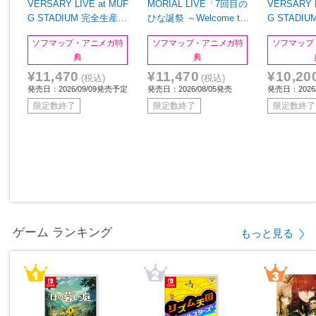
VERSARY LIVE at MUF
MORIAL LIVE「7回目の
VERSARY L
G STADIUM 完全生産限
ひな誕祭 ～Welcome to
G STADI
定盤 BD
HINATAZAKA ROCKES
定盤 DVD
ソフマップ・アニメガ特
ソフマップ・アニメガ特
ソフマップ
TRA～」in 横浜スタジア
典
典
ム 完全生産限定盤 BD
¥11,470
¥11,470
¥10,20
(税込)
(税込)
発売日：2026/09/09発売予定
発売日：2026/08/05発売
発売日：2026
限定数終了
限定数終了
限定数終了
ゲーム ランキング
もっと見る