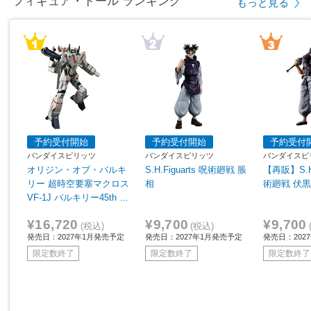
フィギュア・ドール ランキング
もっと見る
予約受付開始
予約受付開始
予約受付
バンダイスピリッツ
バンダイスピリッツ
バンダイスピ
オリジン・オブ・バルキ
S.H.Figuarts 呪術廻戦 脹
【再販】S.H.
リー 超時空要塞マクロス
相
術廻戦 伏
VF-1J バルキリー45th A
nniv.
¥16,720
¥9,700
¥9,700
(税込)
(税込)
発売日：2027年1月発売予定
発売日：2027年1月発売予定
発売日：202
限定数終了
限定数終了
限定数終了