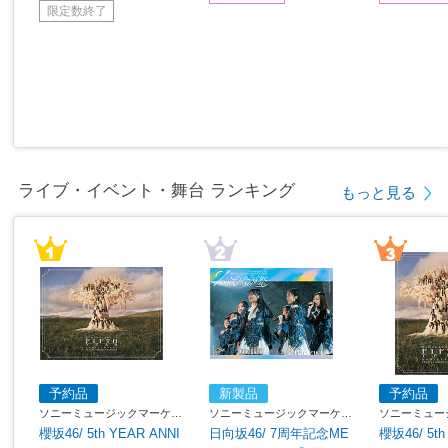
限定数終了
ライブ・イベント・舞台 ランキング
もっと見る
予約品
新製品
予約品
ソニーミュージックマーケテ
ソニーミュージックマーケテ
ソニーミュー
ィング
ィング
ィング
櫻坂46/ 5th YEAR ANNI
日向坂46/ 7周年記念ME
櫻坂46/ 5th