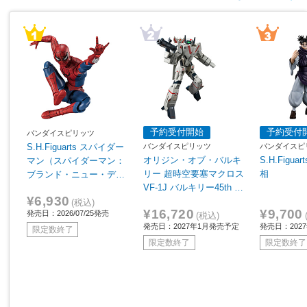
予約受付開始
予約受付
バンダイスピリッツ
バンダイスピリッツ
バンダイスピ
S.H.Figuarts スパイダー
オリジン・オブ・バルキ
S.H.Figu
マン（スパイダーマン：
リー 超時空要塞マクロス
相
ブランド・ニュー・デ
VF-1J バルキリー45th A
イ） 【sof001】
¥6,930
nniv.
(税込)
¥16,720
¥9,700
発売日：2026/07/25発売
(税込)
発売日：2027年1月発売予定
発売日：202
限定数終了
限定数終了
限定数終了