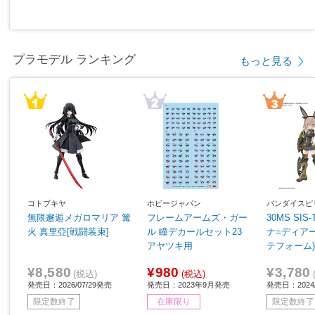
プラモデル ランキング
もっと見る
コトブキヤ
ホビージャパン
バンダイスピ
無限邂逅メガロマリア 篝
フレームアームズ・ガー
30MS SIS
火 真里亞[戦闘装束]
ル 瞳デカールセット23
ナ=ディア
アヤツキ用
テフォーム
¥8,580
¥980
¥3,780
(税込)
(税込)
発売日：2026/07/29発売
発売日：2023年9月発売
発売日：2024/
限定数終了
在庫限り
限定数終了