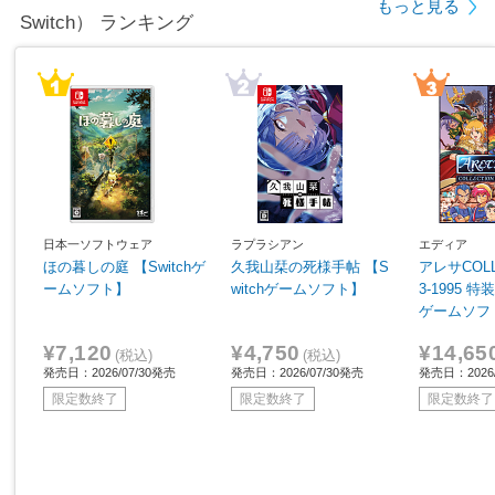
もっと見る
Switch） ランキング
日本一ソフトウェア
ラプラシアン
エディア
ほの暮しの庭 【Switchゲ
久我山栞の死様手帖 【S
アレサCOLL
ームソフト】
witchゲームソフト】
3-1995 特
ゲームソフ
¥7,120
¥4,750
¥14,65
(税込)
(税込)
発売日：2026/07/30発売
発売日：2026/07/30発売
発売日：2026/
限定数終了
限定数終了
限定数終了