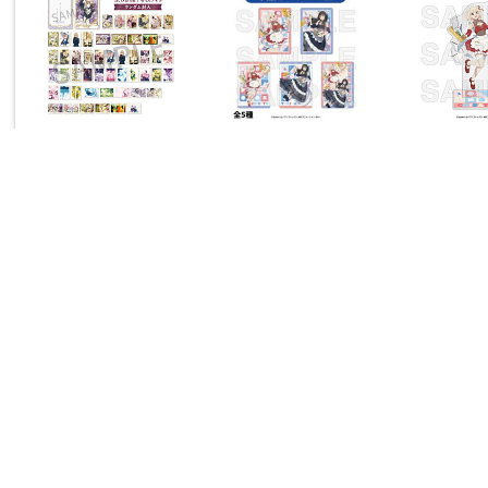
新製品
予約受付開始
予約受付
京都アニメーション
イーディス
イーディス
KAエスマ文庫『ヴァイ
TVアニメ『リコリス・リ
TVアニメ
オレット・エヴァーガー
コイル』 トレーディン
コイル』 
デン』 メモリアルカード
グクリアカード 全5種
ンド 錦木
コレクション 【単品販
【単品販売】 ◆TVアニ
ニメ『リコ
¥880
¥330
¥1,430
売】【sof001】
メ『リコリス・リコイ
ル』フェア
(税込)
(税込)
発売日：2026年7月下旬発売
発売日：2026年11月中旬発売
発売日：202
ル』フェア特典対象
予定
予定
店舗併売品
限定予約中
限定予約中