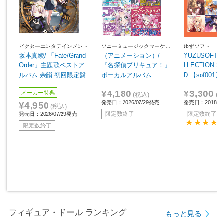
ビクターエンタテインメント
ソニーミュージックマーケテ
ゆずソフト
ィング
坂本真綾/ 「Fate/Grand
（アニメーション）/
YUZUSOFT
Order」主題歌ベストア
『名探偵プリキュア！』
LLECTION 
ルバム 余韻 初回限定盤
ボーカルアルバム
D 【sof00
¥4,180
¥3,300
メーカー特典
(税込)
発売日：2026/07/29発売
発売日：2018/
¥4,950
(税込)
限定数終了
限定数終了
発売日：2026/07/29発売
限定数終了
フィギュア・ドール ランキング
もっと見る