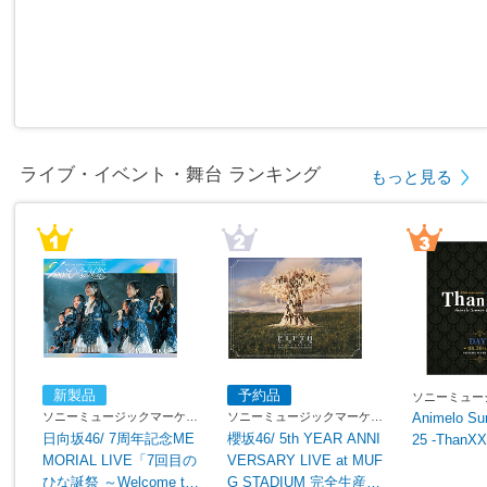
ライブ・イベント・舞台 ランキング
もっと見る
新製品
予約品
ソニーミュー
ィング
ソニーミュージックマーケテ
ソニーミュージックマーケテ
Animelo Su
ィング
ィング
日向坂46/ 7周年記念ME
櫻坂46/ 5th YEAR ANNI
25 -ThanX
MORIAL LIVE「7回目の
VERSARY LIVE at MUF
ひな誕祭 ～Welcome to
G STADIUM 完全生産限