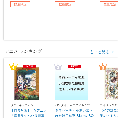
数量限定
数量限定
数量限定
アニメ ランキング
もっと見る
ポニーキャニオン
バンダイナムコフィルムワー
エイベックス
クス
【特典対象】 TVアニメ
勇者パーティを追い出さ
【特典対象
「異世界のんびり農家
れた器用貧乏 Blu-ray BO
子のアトリ