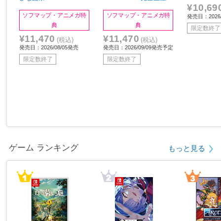
¥10,69
HINATAZAKA ROCKES
定盤 BD
ソフマップ・アニメガ特
ソフマップ・アニメガ特
発売日：2026/
TRA～」in 横浜スタジア
典
典
ム 完全生産限定盤 BD
限定数終了
¥11,470
¥11,470
(税込)
(税込)
発売日：2026/08/05発売
発売日：2026/09/09発売予定
限定数終了
限定数終了
ゲーム ランキング
もっと見る