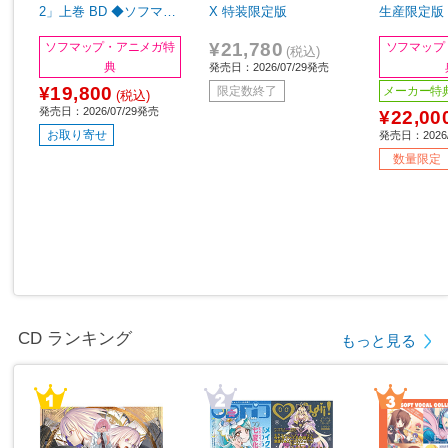
2」上巻 BD ◆ソフマッ
X 特装限定版
生産限定版 
プ・アニメガ全巻連続購
ップ・アニ
¥21,780
ソフマップ・アニメガ特
ソフマップ
入特典「上下巻収納BO
購入特典「
(税込)
典
発売日：2026/07/29発売
X・B2タペストリー（キ
＆缶バッジセ
¥19,800
ービジュアル絵柄）」
7mm)」
メーカー特
限定数終了
(税込)
発売日：2026/07/29発売
¥22,00
お取り寄せ
発売日：2026/
数量限定
CD ランキング
もっと見る