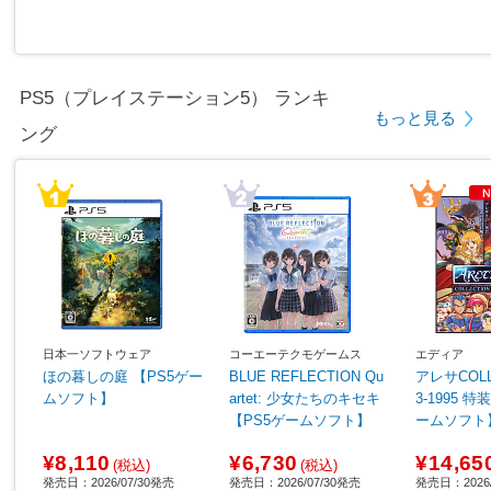
PS5（プレイステーション5） ランキ
もっと見る
ング
日本一ソフトウェア
コーエーテクモゲームス
エディア
ほの暮しの庭 【PS5ゲー
BLUE REFLECTION Qu
アレサCOLL
ムソフト】
artet: 少女たちのキセキ
3-1995 特
【PS5ゲームソフト】
ームソフト
¥8,110
¥6,730
¥14,65
(税込)
(税込)
発売日：2026/07/30発売
発売日：2026/07/30発売
発売日：2026/