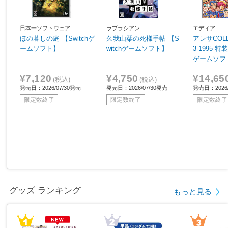
日本一ソフトウェア
ラプラシアン
エディア
ほの暮しの庭 【Switchゲ
久我山栞の死様手帖 【S
アレサCOLL
ームソフト】
witchゲームソフト】
3-1995 特
ゲームソフ
¥7,120
¥4,750
¥14,65
(税込)
(税込)
発売日：2026/07/30発売
発売日：2026/07/30発売
発売日：2026/
限定数終了
限定数終了
限定数終了
グッズ ランキング
もっと見る