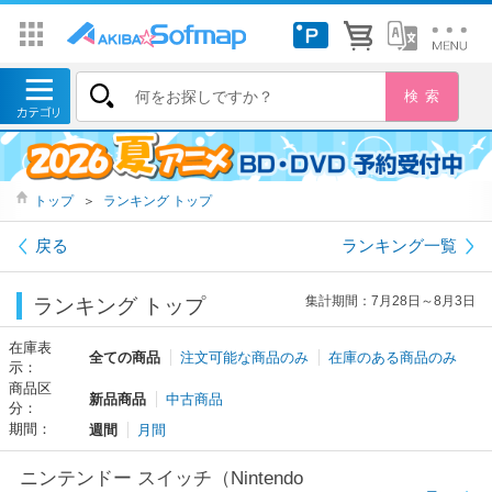
トップ
＞
ランキング トップ
戻る
ランキング一覧
集計期間：7月28日～8月3日
ランキング トップ
在庫表
全ての商品
注文可能な商品のみ
在庫のある商品のみ
示：
商品区
新品商品
中古商品
分：
期間：
週間
月間
ニンテンドー スイッチ（Nintendo