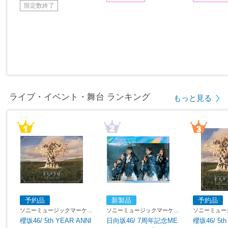
限定数終了
ライブ・イベント・舞台 ランキング
もっと見る
予約品
新製品
予約品
ソニーミュージックマーケテ
ソニーミュージックマーケテ
ソニーミュー
ィング
ィング
ィング
櫻坂46/ 5th YEAR ANNI
日向坂46/ 7周年記念ME
櫻坂46/ 5th