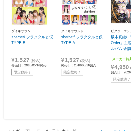
ダイキサウンド
ダイキサウンド
ビクターエン
sherbet/ フラクタルと僕
sherbet/ フラクタルと僕
坂本真綾/ 「F
TYPE-B
TYPE-A
Order」
ルバム 余
¥1,527
¥1,527
メーカー特
(税込)
(税込)
発売日：2018/05/16発売
発売日：2018/05/16発売
¥4,950
限定数終了
限定数終了
発売日：2026/
限定数終了