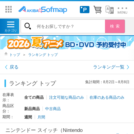
トップ
＞
ランキング トップ
戻る
ランキング一覧
集計期間：8月2日～8月8日
ランキング トップ
在庫表
全ての商品
注文可能な商品のみ
在庫のある商品のみ
示：
商品区
新品商品
中古商品
分：
期間：
週間
月間
ニンテンドー スイッチ（Nintendo