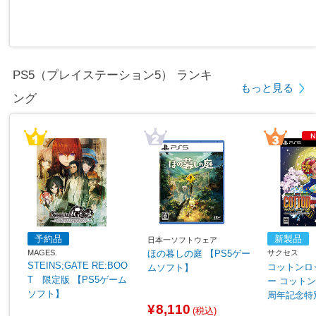
PS5（プレイステーション5） ランキ
もっと見る
ング
予約品
新製品
日本一ソフトウェア
MAGES.
サクセス
ほの暮しの庭 【PS5ゲー
STEINS;GATE RE:BOO
コットンロ
ムソフト】
T 限定版 【PS5ゲーム
ー コットンシリーズ35
ソフト】
周年記念特
¥8,110
S5ゲーム
(税込)