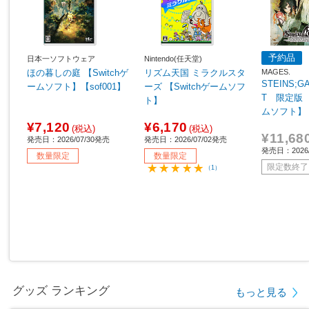
予約品
日本一ソフトウェア
Nintendo(任天堂)
MAGES.
ほの暮しの庭 【Switchゲ
リズム天国 ミラクルスタ
STEINS;G
ームソフト】【sof001】
ーズ 【Switchゲームソフ
T 限定版 【
ト】
ムソフト】
¥7,120
¥6,170
(税込)
(税込)
¥11,68
発売日：2026/07/30発売
発売日：2026/07/02発売
発売日：2026
数量限定
数量限定
限定数終了
（1）
グッズ ランキング
もっと見る