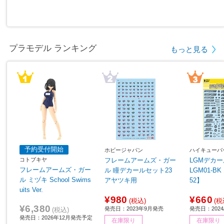
プラモデル ランキング
もっと見る
予約受付開始
ホビージャパン
ハイキューパ
コトブキヤ
フレームアームズ・ガー
LGMデカー
フレームアームズ・ガー
ル 瞳デカールセット23
LGM01-BK ブラック 【8
ル ミヅキ School Swims
アヤツキ用
52】
uits Ver.
¥980
¥660
(税込)
(税
¥6,380
発売日：2023年9月発売
発売日：2024/
(税込)
発売日：2026年12月発売予定
在庫限り
在庫限り