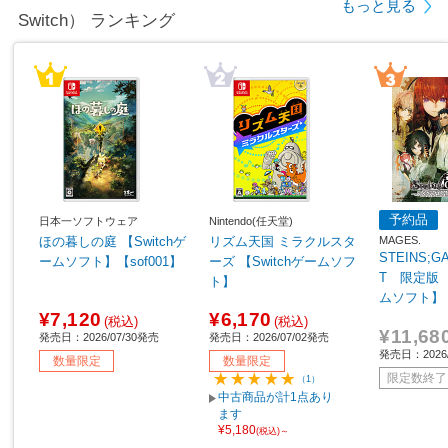
もっと見る
Switch） ランキング
予約品
日本一ソフトウェア
Nintendo(任天堂)
MAGES.
ほの暮しの庭 【Switchゲ
リズム天国 ミラクルスタ
STEINS;G
ームソフト】【sof001】
ーズ 【Switchゲームソフ
T 限定版 【
ト】
ムソフト】
¥7,120
¥6,170
(税込)
(税込)
¥11,68
発売日：2026/07/30発売
発売日：2026/07/02発売
発売日：2026
数量限定
数量限定
限定数終了
（1）
中古商品が計1点あり
ます
¥5,180
(税込)～