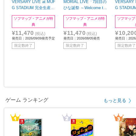
VERSARY LIVE at MUF
MORIAL LIVE「7回目の
VERSARY L
G STADIUM 完全生産限
ひな誕祭 ～Welcome to
G STADI
定盤 BD
HINATAZAKA ROCKES
定盤 DVD
ソフマップ・アニメガ特
ソフマップ・アニメガ特
ソフマップ
TRA～」in 横浜スタジア
典
典
ム 完全生産限定盤 BD
¥11,470
¥11,470
¥10,20
(税込)
(税込)
発売日：2026/09/09発売予定
発売日：2026/08/05発売
発売日：2026
限定数終了
限定数終了
限定数終了
ゲーム ランキング
もっと見る