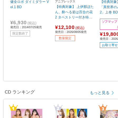
アニプレックス
健全ロボ ダイミダラー V
【特典対象
【特典対象】 上伊那ぼた
ol.1 BD
「異世界の
ん、酔へる姿は百合の花
2」上巻 B
2 タペストリー付き特装
プ・アニメ
¥6,930
ソフマップ
版 完全生産限定版 BD◆
入特典「上
(税込)
¥12,100
発売日：2014/07/25発売
ソフマップ・アニメガ全
(税込)
X・B2タ
発売日：2026/08/05発売
巻連続購入特典「全巻収
¥19,80
ービジュア
限定数終了
納BOX・缶バッジ6個セ
数量限定
発売日：2026/
ット」
お取り寄せ
CD ランキング
もっと見る