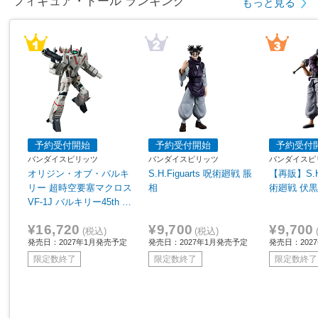
フィギュア・ドール ランキング
もっと見る
予約受付開始
予約受付開始
予約受付
バンダイスピリッツ
バンダイスピリッツ
バンダイスピ
オリジン・オブ・バルキ
S.H.Figuarts 呪術廻戦 脹
【再販】S.H.
リー 超時空要塞マクロス
相
術廻戦 伏
VF-1J バルキリー45th A
nniv.
¥16,720
¥9,700
¥9,700
(税込)
(税込)
発売日：2027年1月発売予定
発売日：2027年1月発売予定
発売日：202
限定数終了
限定数終了
限定数終了