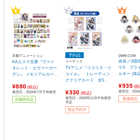
予約品
京都アニメーション
DMM.COM
炎炎ノ消防
イーディス
KAエスマ文庫『ヴァイ
ラS ブラ
TVアニメ『リコリス・リ
オレット・エヴァーガー
ルキー (単
コイル』 トレーディン
デン』 メモリアルカード
【sof001】
グクリアカード 全5種
コレクション 【単品販
¥935
¥880
【単品販売】 ◆TVアニ
(税
売】【sof001】
(税込)
¥330
発売日：2020/
発売日：2026年7月下旬発売
メ『リコリス・リコイ
(税込)
発売日：2026年11月中旬発売
ル』フェア特典対象
数量限定
店舗併売品
予定
限定予約中