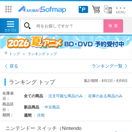
トップ
＞
ランキング トップ
戻る
ランキング一覧
集計期間：8月2日～8月8日
ランキング トップ
在庫表
全ての商品
注文可能な商品のみ
在庫のある商品のみ
示：
商品区
新品商品
中古商品
分：
期間：
週間
月間
ニンテンドー スイッチ（Nintendo