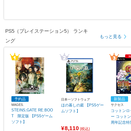
PS5（プレイステーション5） ランキ
もっと見る
ング
予約品
新製品
日本一ソフトウェア
MAGES.
サクセス
ほの暮しの庭 【PS5ゲー
STEINS;GATE RE:BOO
コットンロ
ムソフト】
T 限定版 【PS5ゲーム
ー コットンシリーズ35
ソフト】
周年記念特
¥8,110
S5ゲーム
(税込)