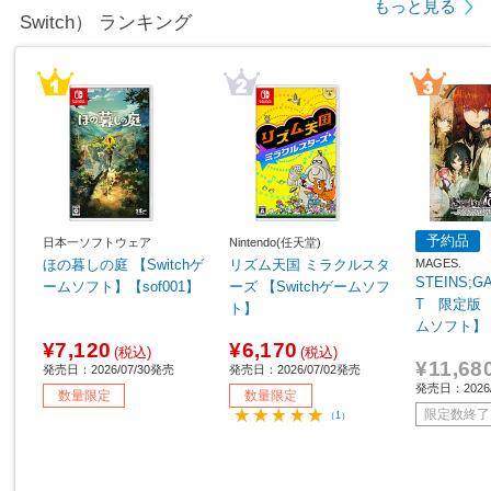
もっと見る
Switch） ランキング
予約品
日本一ソフトウェア
Nintendo(任天堂)
MAGES.
ほの暮しの庭 【Switchゲ
リズム天国 ミラクルスタ
STEINS;G
ームソフト】【sof001】
ーズ 【Switchゲームソフ
T 限定版 【
ト】
ムソフト】
¥7,120
¥6,170
(税込)
(税込)
¥11,68
発売日：2026/07/30発売
発売日：2026/07/02発売
発売日：2026
数量限定
数量限定
限定数終了
（1）