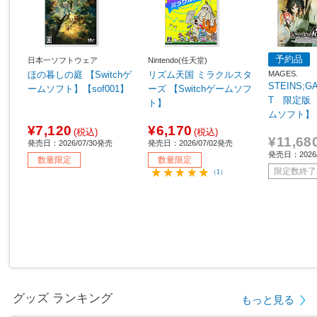
予約品
日本一ソフトウェア
Nintendo(任天堂)
MAGES.
ほの暮しの庭 【Switchゲ
リズム天国 ミラクルスタ
STEINS;G
ームソフト】【sof001】
ーズ 【Switchゲームソフ
T 限定版 【
ト】
ムソフト】
¥7,120
¥6,170
(税込)
(税込)
¥11,68
発売日：2026/07/30発売
発売日：2026/07/02発売
発売日：2026
数量限定
数量限定
限定数終了
（1）
グッズ ランキング
もっと見る