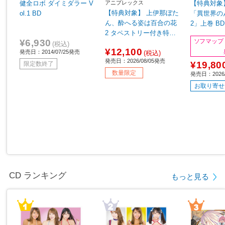
アニプレックス
健全ロボ ダイミダラー V
【特典対象
【特典対象】 上伊那ぼた
ol.1 BD
「異世界の
ん、酔へる姿は百合の花
2」上巻 B
2 タペストリー付き特装
プ・アニメ
¥6,930
ソフマップ
版 完全生産限定版 BD◆
入特典「上
(税込)
¥12,100
発売日：2014/07/25発売
ソフマップ・アニメガ全
(税込)
X・B2タ
発売日：2026/08/05発売
巻連続購入特典「全巻収
¥19,80
ービジュア
限定数終了
納BOX・缶バッジ6個セ
数量限定
発売日：2026/
ット」
お取り寄せ
CD ランキング
もっと見る