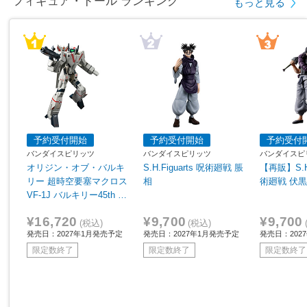
フィギュア・ドール ランキング
もっと見る
予約受付開始
予約受付開始
予約受付
バンダイスピリッツ
バンダイスピリッツ
バンダイスピ
オリジン・オブ・バルキ
S.H.Figuarts 呪術廻戦 脹
【再販】S.H.
リー 超時空要塞マクロス
相
術廻戦 伏
VF-1J バルキリー45th A
nniv.
¥16,720
¥9,700
¥9,700
(税込)
(税込)
発売日：2027年1月発売予定
発売日：2027年1月発売予定
発売日：202
限定数終了
限定数終了
限定数終了