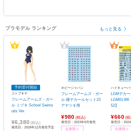
プラモデル ランキング
もっと見る
予約受付開始
ホビージャパン
ハイキューパ
コトブキヤ
フレームアームズ・ガー
LGMデカー
フレームアームズ・ガー
ル 瞳デカールセット23
LGM01-BK ブラック 【8
ル ミヅキ School Swims
アヤツキ用
52】
uits Ver.
¥980
¥660
(税込)
(税
¥6,380
発売日：2023年9月発売
発売日：2024/
(税込)
発売日：2026年12月発売予定
在庫限り
在庫限り