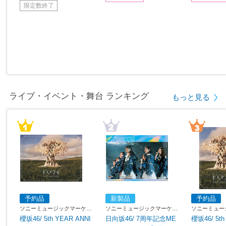
限定数終了
ライブ・イベント・舞台 ランキング
もっと見る
予約品
新製品
予約品
ソニーミュージックマーケテ
ソニーミュージックマーケテ
ソニーミュー
ィング
ィング
ィング
櫻坂46/ 5th YEAR ANNI
日向坂46/ 7周年記念ME
櫻坂46/ 5th