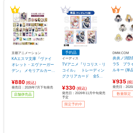
予約品
京都アニメーション
DMM.COM
炎炎ノ消防
イーディス
KAエスマ文庫『ヴァイ
ラS ブラ
TVアニメ『リコリス・リ
オレット・エヴァーガー
ルキー (単
コイル』 トレーディン
デン』 メモリアルカード
【sof001】
グクリアカード 全5種
コレクション 【単品販
¥935
¥880
【単品販売】 ◆TVアニ
(税
売】【sof001】
(税込)
¥330
発売日：2020/
発売日：2026年7月下旬発売
メ『リコリス・リコイ
(税込)
発売日：2026年11月中旬発売
ル』フェア特典対象
数量限定
店舗併売品
予定
限定予約中