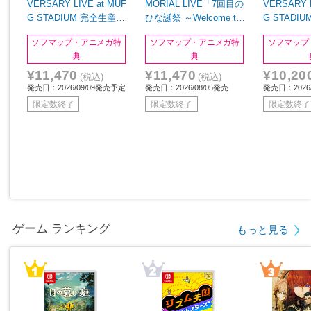
VERSARY LIVE at MUF
MORIAL LIVE「7回目の
VERSARY L
G STADIUM 完全生産限
ひな誕祭 ～Welcome to
G STADI
定盤 BD
HINATAZAKA ROCKES
定盤 DVD
ソフマップ・アニメガ特
ソフマップ・アニメガ特
ソフマップ
TRA～」in 横浜スタジア
典
典
ム 完全生産限定盤 BD
¥11,470
¥11,470
¥10,20
(税込)
(税込)
発売日：2026/09/09発売予定
発売日：2026/08/05発売
発売日：2026
限定数終了
限定数終了
限定数終了
ゲーム ランキング
もっと見る