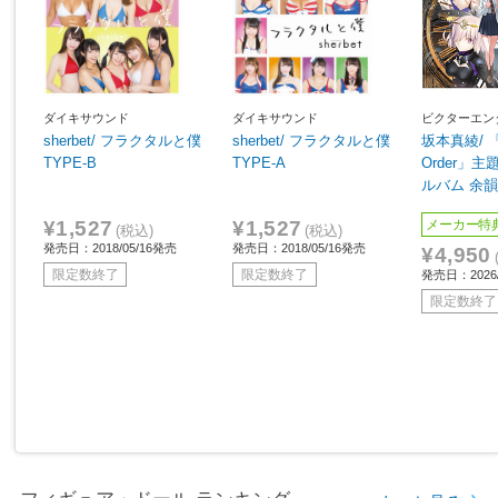
ダイキサウンド
ダイキサウンド
ビクターエン
sherbet/ フラクタルと僕
sherbet/ フラクタルと僕
坂本真綾/ 「F
TYPE-B
TYPE-A
Order」
ルバム 余
¥1,527
¥1,527
メーカー特
(税込)
(税込)
発売日：2018/05/16発売
発売日：2018/05/16発売
¥4,950
限定数終了
限定数終了
発売日：2026/
限定数終了