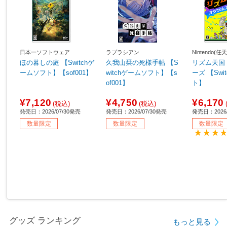
日本一ソフトウェア
ラプラシアン
Nintendo(任
ほの暮しの庭 【Switchゲ
久我山栞の死様手帖 【S
リズム天国
ームソフト】【sof001】
witchゲームソフト】【s
ーズ 【Sw
of001】
ト】
¥7,120
¥4,750
¥6,170
(税込)
(税込)
発売日：2026/07/30発売
発売日：2026/07/30発売
発売日：2026/
数量限定
数量限定
数量限定
グッズ ランキング
もっと見る