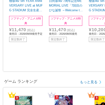
櫻坂46/ 5th YEAR ANNI
日向坂46/ 7周年記念ME
櫻坂46/ 5th
VERSARY LIVE at MUF
MORIAL LIVE「7回目の
VERSARY L
G STADIUM 完全生産限
ひな誕祭 ～Welcome to
G STADI
定盤 BD
HINATAZAKA ROCKES
定盤 DVD
ソフマップ・アニメガ特
ソフマップ・アニメガ特
ソフマップ
TRA～」in 横浜スタジア
典
典
ム 完全生産限定盤 BD
¥11,470
¥11,470
¥10,20
(税込)
(税込)
発売日：2026/09/09発売予定
発売日：2026/08/05発売
発売日：2026
限定数終了
限定数終了
限定数終了
ゲーム ランキング
もっと見る