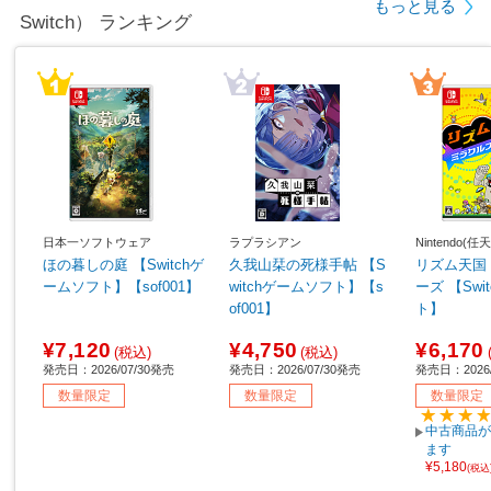
もっと見る
Switch） ランキング
日本一ソフトウェア
ラプラシアン
Nintendo(任
ほの暮しの庭 【Switchゲ
久我山栞の死様手帖 【S
リズム天国
ームソフト】【sof001】
witchゲームソフト】【s
ーズ 【Sw
of001】
ト】
¥7,120
¥4,750
¥6,170
(税込)
(税込)
発売日：2026/07/30発売
発売日：2026/07/30発売
発売日：2026/
数量限定
数量限定
数量限定
中古商品が
ます
¥5,180
(税込