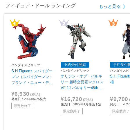
フィギュア・ドール ランキング
もっと見る
予約受付開始
予約受付
バンダイスピリッツ
バンダイスピリッツ
バンダイスピ
S.H.Figuarts スパイダー
オリジン・オブ・バルキ
S.H.Figu
マン（スパイダーマン：
リー 超時空要塞マクロス
相
ブランド・ニュー・デ
VF-1J バルキリー45th A
イ） 【sof001】
¥6,930
nniv.
(税込)
¥16,720
¥9,700
発売日：2026/07/25発売
(税込)
発売日：2027年1月発売予定
発売日：202
限定数終了
限定数終了
限定数終了