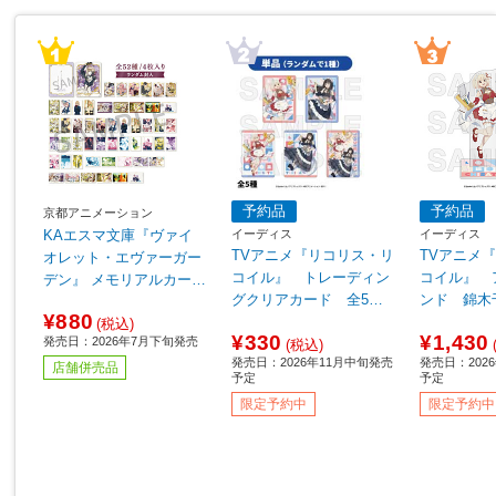
予約品
予約品
京都アニメーション
イーディス
イーディス
KAエスマ文庫『ヴァイ
TVアニメ『リコリス・リ
TVアニメ
オレット・エヴァーガー
コイル』 トレーディン
コイル』 
デン』 メモリアルカード
グクリアカード 全5種
ンド 錦木
コレクション 【単品販
¥880
【単品販売】 ◆TVアニ
ニメ『リコ
売】【sof001】
(税込)
¥330
¥1,430
発売日：2026年7月下旬発売
メ『リコリス・リコイ
ル』フェア
(税込)
発売日：2026年11月中旬発売
発売日：202
ル』フェア特典対象
店舗併売品
予定
予定
限定予約中
限定予約中