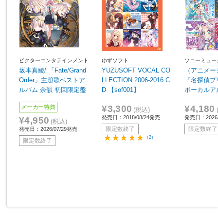
ビクターエンタテインメント
ゆずソフト
ソニーミュー
ィング
坂本真綾/ 「Fate/Grand
YUZUSOFT VOCAL CO
（アニメー
Order」主題歌ベストア
LLECTION 2006-2016 C
『名探偵プ
ルバム 余韻 初回限定盤
D 【sof001】
ボーカルア
¥3,300
¥4,180
メーカー特典
(税込)
発売日：2018/08/24発売
発売日：2026/
¥4,950
(税込)
限定数終了
限定数終了
発売日：2026/07/29発売
（2）
限定数終了