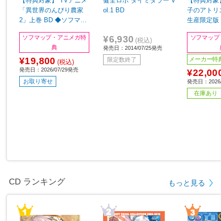
【特典対象】 TVアニメ
健全ロボ ダイミダラー V
【特典対象
「異世界のんびり農家
ol.1 BD
子のアトリ
2」上巻 BD ◆ソフマッ
生産限定版 
プ・アニメガ全巻連続購
ップ・アニ
¥6,930
ソフマップ・アニメガ特
ソフマップ
入特典「上下巻収納BO
購入特典「
(税込)
典
発売日：2014/07/25発売
X・B2タペストリー（キ
＆缶バッジセ
¥19,800
ービジュアル絵柄）」
7mm)」
メーカー特
限定数終了
(税込)
発売日：2026/07/29発売
¥22,00
お取り寄せ
発売日：2026/
在庫あり
CD ランキング
もっと見る