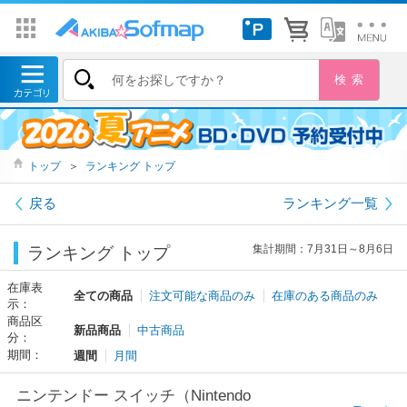
トップ
＞
ランキング トップ
戻る
ランキング一覧
集計期間：7月31日～8月6日
ランキング トップ
在庫表
全ての商品
注文可能な商品のみ
在庫のある商品のみ
示：
商品区
新品商品
中古商品
分：
期間：
週間
月間
ニンテンドー スイッチ（Nintendo