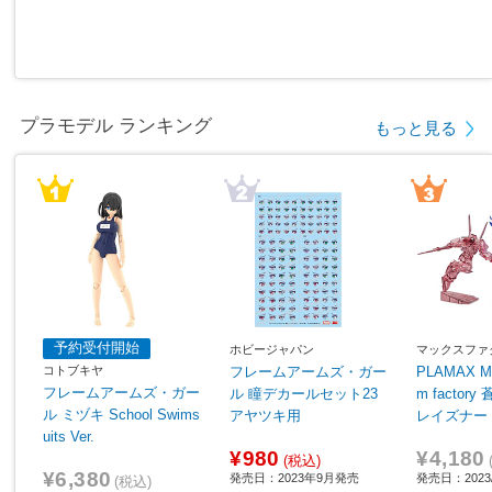
プラモデル ランキング
もっと見る
予約受付開始
ホビージャパン
マックスファ
コトブキヤ
フレームアームズ・ガー
PLAMAX MF
フレームアームズ・ガー
ル 瞳デカールセット23
m factor
ル ミヅキ School Swims
アヤツキ用
レイズナー
uits Ver.
ザカール V
¥980
¥4,180
er.
(税込)
¥6,380
発売日：2023年9月発売
発売日：2023/
(税込)