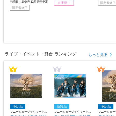
発売日：2026年12月発売予定
在庫限り
限定数終了
限定数終了
ライブ・イベント・舞台 ランキング
もっと見る
予約品
新製品
予約品
ソニーミュージックマーケテ
ソニーミュージックマーケテ
ソニーミュー
ィング
ィング
ィング