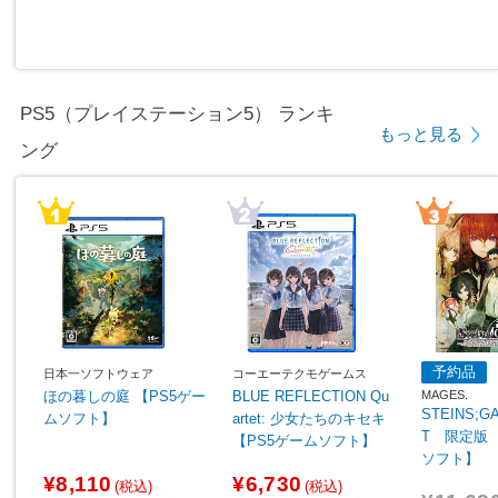
PS5（プレイステーション5） ランキ
もっと見る
ング
予約品
日本一ソフトウェア
コーエーテクモゲームス
MAGES.
ほの暮しの庭 【PS5ゲー
BLUE REFLECTION Qu
STEINS;G
ムソフト】
artet: 少女たちのキセキ
T 限定版 
【PS5ゲームソフト】
ソフト】
¥8,110
¥6,730
(税込)
(税込)