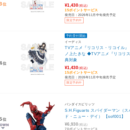
3
位
¥1,430
(税込)
15ポイントサービス
発売日：2026年11月中旬発売予定
限定予約中
予約受付開始
イーディス
TVアニメ『リコリス・リコイル
ノ上たきな ◆TVアニメ『リコリ
典対象
4
位
¥1,430
(税込)
15ポイントサービス
発売日：2026年11月中旬発売予定
限定予約中
バンダイスピリッツ
S.H.Figuarts スパイダーマ
ド・ニュー・デイ） 【sof001】
5
位
¥6,930
(税込)
70ポイントサービス