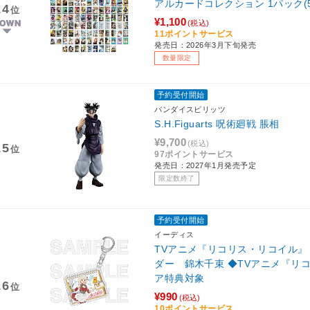
アルカードコレクション 1パック(5枚
14
位
¥1,100
(税込)
11ポイントサービス
発売日：2026年3月下旬発売
数量限定
予約受付開始
バンダイスピリッツ
S.H.Figuarts 呪術廻戦 脹相
¥9,700
(税込)
15
位
97ポイントサービス
発売日：2027年1月発売予定
限定数終了
予約受付開始
イーディス
TVアニメ『リコリス・リコイル
ダー 錦木千束 ◆TVアニメ『リ
ア特典対象
16
位
¥990
(税込)
10ポイントサービス