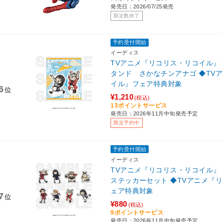
発売日：2026/07/25発売
限定数終了
予約受付開始
イーディス
TVアニメ『リコリス・リコイル
タンド さかなチンアナゴ ◆TV
イル』フェア特典対象
6
位
¥1,210
(税込)
13ポイントサービス
発売日：2026年11月中旬発売予定
限定予約中
予約受付開始
イーディス
TVアニメ『リコリス・リコイル
ステッカーセット ◆TVアニメ『
ェア特典対象
7
位
¥880
(税込)
9ポイントサービス
発売日：2026年11月中旬発売予定