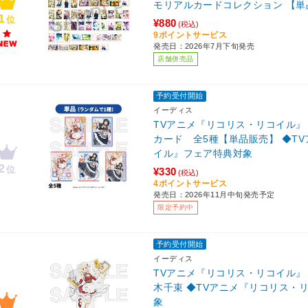
モリアルカードコレクション 【単品
1
位
¥880
(税込)
9ポイントサービス
発売日：2026年7月下旬発売
店舗併売品
予約受付開始
イーディス
TVアニメ『リコリス・リコイル
カード 全5種【単品販売】 ◆T
イル』フェア特典対象
2
位
¥330
(税込)
4ポイントサービス
発売日：2026年11月中旬発売予定
限定予約中
予約受付開始
イーディス
TVアニメ『リコリス・リコイル
木千束 ◆TVアニメ『リコリス・
象