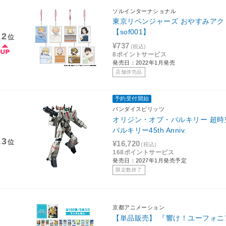
ソルインターナショナル
東京リベンジャーズ おやすみア
【sof001】
12
位
¥737
(税込)
8ポイントサービス
発売日：2022年1月発売
店舗併売品
予約受付開始
バンダイスピリッツ
オリジン・オブ・バルキリー 超時空
バルキリー45th Anniv.
13
位
¥16,720
(税込)
168ポイントサービス
発売日：2027年1月発売予定
限定数終了
京都アニメーション
【単品販売】 『響け！ユーフォニ