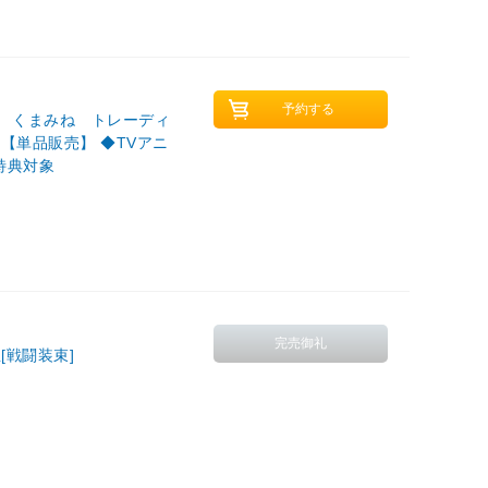
』 くまみね トレーディ
【単品販売】 ◆TVアニ
特典対象
[戦闘装束]