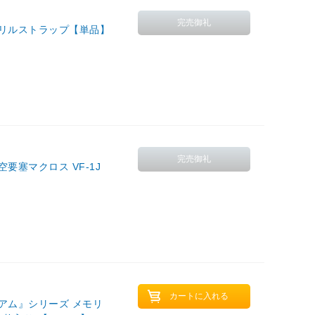
クリルストラップ【単品】
要塞マクロス VF-1J
アム』シリーズ メモリ