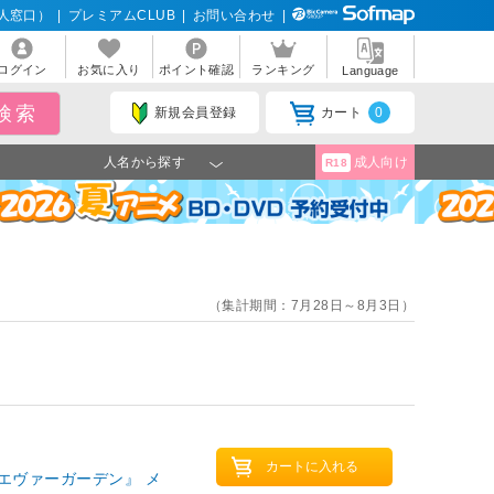
人窓口）
|
プレミアムCLUB
|
お問い合わせ
|
ログイン
お気に入り
ポイント確認
ランキング
Language
新規会員登録
カート
0
人名から探す
成人向け
R18
（集計期間：7月28日～8月3日）
エヴァーガーデン』 メ