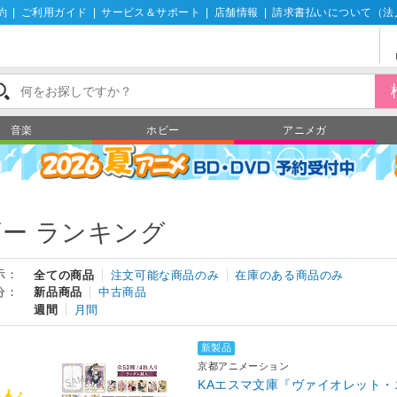
約
|
ご利用ガイド
|
サービス＆サポート
|
店舗情報
|
請求書払いについて（法
音楽
ホビー
アニメガ
ー ランキング
示：
全ての商品
注文可能な商品のみ
在庫のある商品のみ
分：
新品商品
中古商品
週間
月間
新製品
京都アニメーション
KAエスマ文庫『ヴァイオレット・