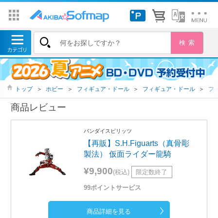
トップ
＞
ホビー
＞
フィギュア・ドール
＞
フィギュア・ドール
＞
フ
商品レビュー
バンダイスピリッツ
【再販】S.H.Figuarts（真骨彫
製法） 仮面ライダー龍騎
¥9,900
(税込)
限定数終了
99ポイントサービス
商品詳細を見る