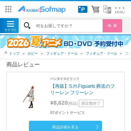
トップ
＞
ホビー
＞
フィギュア・ドール
＞
フィギュア・ドール
＞
フ
商品レビュー
バンダイスピリッツ
【再販】S.H.Figuarts 葬送のフ
リーレン フリーレン
¥8,620
(税込)
限定数終了
87ポイントサービス
商品詳細を見る