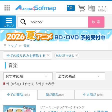
トップ
＞
音楽
全ての絞り込みを解除する
holo*27 を含む
音楽
5
件 (全5点)
1
件から
5
件まで表示
全ての商品
新品商品
中古商品
(5点)
(5点)
(0点)
ソニーミュージックマーケティング