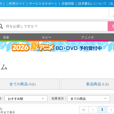
約
|
ご利用ガイド
|
サービス＆サポート
|
店舗情報
|
請求書払いについて（法
音楽
ホビー
アニメガ
ーム
全ての商品
新品商品
(4点)
(1点)
順：
在庫表示：
点)
1
件まで表示