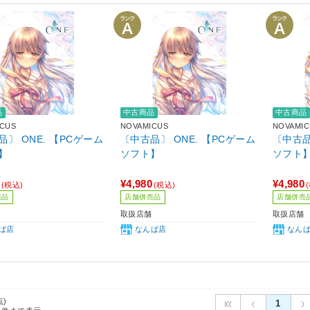
品
中古商品
中古商品
ICUS
NOVAMICUS
NOVAMIC
〕 ONE. 【PCゲーム
〔中古品〕 ONE. 【PCゲーム
〔中古品
】
ソフト】
ソフト
¥4,980
¥4,980
(税込)
(税込)
売品
店舗併売品
店舗併売
取扱店舗
取扱店舗
ば店
なんば店
なん
点)
1