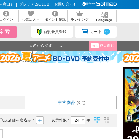
人窓口）
|
プレミアムCLUB
|
お問い合わせ
|
ログイン
お気に入り
ポイント確認
ランキング
Language
新規会員登録
カート
0
人名から探す
成人向け
R18
中古商品
(3点)
取扱店舗を絞込み：
表示件数：
件