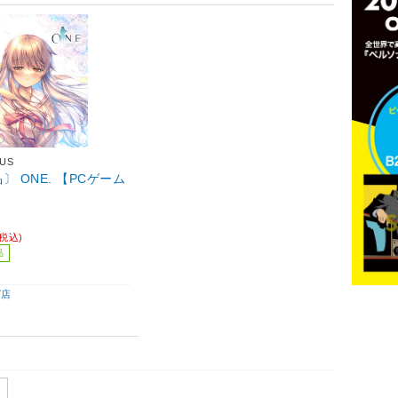
US
〕 ONE. 【PCゲーム
】
(税込)
品
ば店