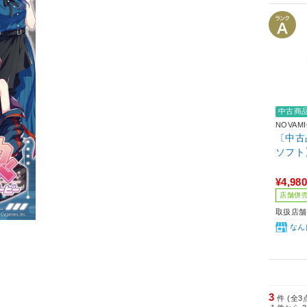
中古商
NOVAM
〔中古品
ソフト
¥4,980
店舗併
取扱店舗
なん
3
件 (全3