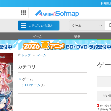
利用規
カテゴリから選ぶ
ゲーム
映像
トップ
＞
ゲーム
ゲ
カテゴリ
ゲーム
PCゲーム
(4)
並び
3
件 (全3
1
件から
3