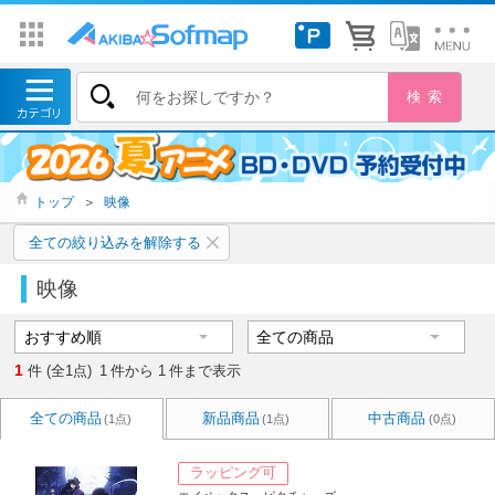
トップ
＞
映像
全ての絞り込みを解除する
映像
1
件 (全1点)
1
件から
1
件まで表示
全ての商品
新品商品
中古商品
(1点)
(1点)
(0点)
ラッピング可