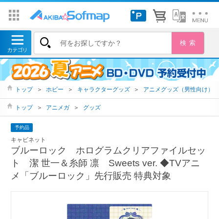
トップ
＞
ホビー
＞
キャラクターグッズ
＞
アニメグッズ（男性向け）
トップ
＞
アニメガ
＞
グッズ
予約品
キャビネット
ブルーロック ホログラムクリアファイルセッ
ト 潔 世一＆糸師 凛 Sweets ver. ◆TVアニ
メ「ブルーロック」先行販売 特典対象