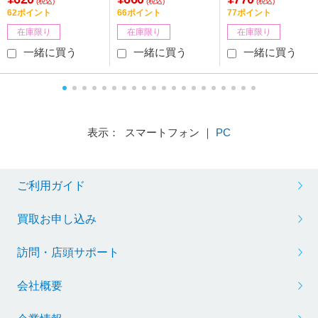
ープオリジナル】【86
ープオリジナル】【86
(税込)
(税込)
(税込)
62ポイント
66ポイント
77ポイント
4】
4】
在庫限り
在庫限り
在庫限り
一緒に買う
一緒に買う
一緒に買う
表示： スマートフォン ｜
PC
ご利用ガイド
買取お申し込み
訪問・店頭サポート
会社概要