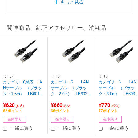
もっと見る
関連商品、純正アクセサリー、消耗品
ミヨシ
ミヨシ
ミヨシ
カテゴリー6対応 LA
カテゴリー6 LAN
カテゴリー6 LAN
Nケーブル （ブラッ
ケーブル （ブラッ
ケーブル （ブラッ
ク・1.5m） LB6015B
ク・2.0m） LB602B
ク・3.0m） LB603B
K 【ビックカメラグル
K 【ビックカメラグル
K
¥620
¥660
¥770
ープオリジナル】【86
ープオリジナル】【86
(税込)
(税込)
(税込)
62ポイント
66ポイント
77ポイント
4】
4】
在庫限り
在庫限り
在庫限り
一緒に買う
一緒に買う
一緒に買う