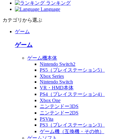
ランキング
Language
カテゴリから選ぶ
ゲーム
ゲーム
ゲーム機本体
Nintendo Switch2
PS5（プレイステーション5）
Xbox Series
Nintendo Switch
VR・HMD本体
PS4（プレイステーション4）
Xbox One
ニンテンドー3DS
ニンテンドー2DS
PSVita
PS3（プレイステーション3）
ゲーム機（互換機・その他）
ゲームソフト