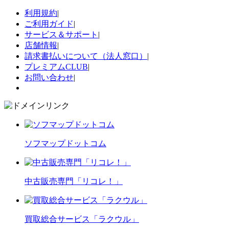
利用規約
|
ご利用ガイド
|
サービス＆サポート
|
店舗情報
|
請求書払いについて（法人窓口）
|
プレミアムCLUB
|
お問い合わせ
|
ソフマップドットコム
中古販売専門「リコレ！」
買取総合サービス「ラクウル」