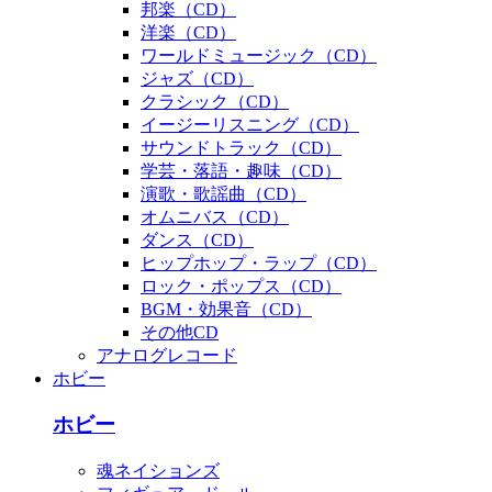
邦楽（CD）
洋楽（CD）
ワールドミュージック（CD）
ジャズ（CD）
クラシック（CD）
イージーリスニング（CD）
サウンドトラック（CD）
学芸・落語・趣味（CD）
演歌・歌謡曲（CD）
オムニバス（CD）
ダンス（CD）
ヒップホップ・ラップ（CD）
ロック・ポップス（CD）
BGM・効果音（CD）
その他CD
アナログレコード
ホビー
ホビー
魂ネイションズ