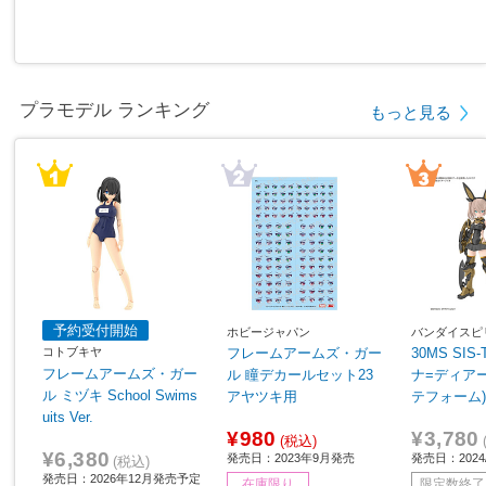
プラモデル ランキング
もっと見る
予約受付開始
ホビージャパン
バンダイスピ
コトブキヤ
フレームアームズ・ガー
30MS SIS
フレームアームズ・ガー
ル 瞳デカールセット23
ナ=ディア
ル ミヅキ School Swims
アヤツキ用
テフォーム
uits Ver.
¥980
¥3,780
(税込)
¥6,380
発売日：2023年9月発売
発売日：2024/
(税込)
発売日：2026年12月発売予定
在庫限り
限定数終了