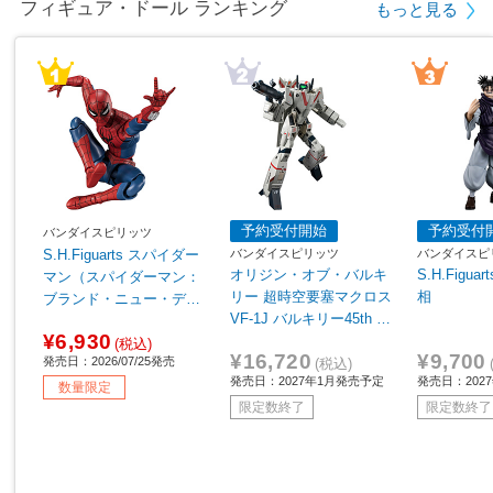
フィギュア・ドール ランキング
もっと見る
予約受付開始
予約受付
バンダイスピリッツ
バンダイスピリッツ
バンダイスピ
S.H.Figuarts スパイダー
オリジン・オブ・バルキ
S.H.Figu
マン（スパイダーマン：
リー 超時空要塞マクロス
相
ブランド・ニュー・デ
VF-1J バルキリー45th A
イ） 【sof001】
¥6,930
nniv.
(税込)
¥16,720
¥9,700
発売日：2026/07/25発売
(税込)
発売日：2027年1月発売予定
発売日：202
数量限定
限定数終了
限定数終了