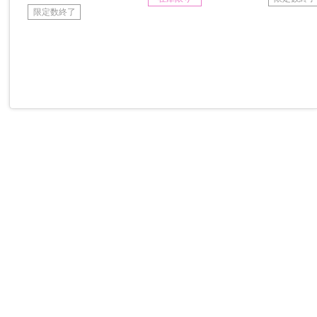
限定数終了
ライブ・イベント・舞台 ランキング
もっと見る
予約品
新製品
予約品
ソニーミュージックマーケテ
ソニーミュージックマーケテ
ソニーミュー
ィング
ィング
ィング
櫻坂46/ 5th YEAR ANNI
日向坂46/ 7周年記念ME
櫻坂46/ 5th