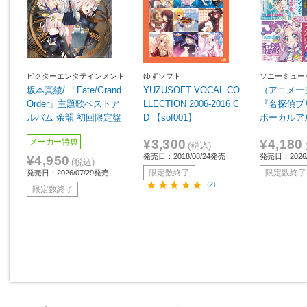
ビクターエンタテインメント
ゆずソフト
ソニーミュー
ィング
坂本真綾/ 「Fate/Grand
YUZUSOFT VOCAL CO
（アニメー
Order」主題歌ベストア
LLECTION 2006-2016 C
『名探偵プ
ルバム 余韻 初回限定盤
D 【sof001】
ボーカルア
¥3,300
¥4,180
メーカー特典
(税込)
発売日：2018/08/24発売
発売日：2026/
¥4,950
(税込)
限定数終了
限定数終了
発売日：2026/07/29発売
（2）
限定数終了