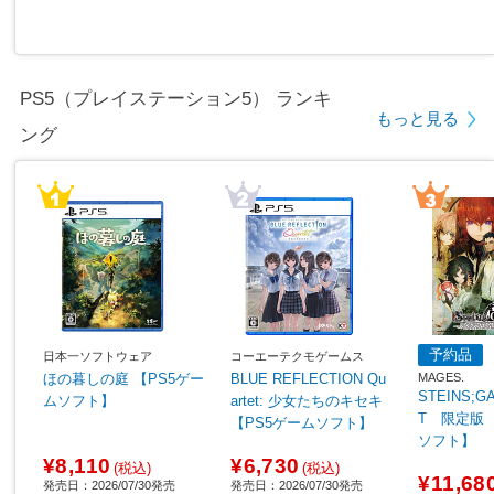
PS5（プレイステーション5） ランキ
もっと見る
ング
予約品
日本一ソフトウェア
コーエーテクモゲームス
MAGES.
ほの暮しの庭 【PS5ゲー
BLUE REFLECTION Qu
STEINS;G
ムソフト】
artet: 少女たちのキセキ
T 限定版 
【PS5ゲームソフト】
ソフト】
¥8,110
¥6,730
(税込)
(税込)
¥11,68
発売日：2026/07/30発売
発売日：2026/07/30発売