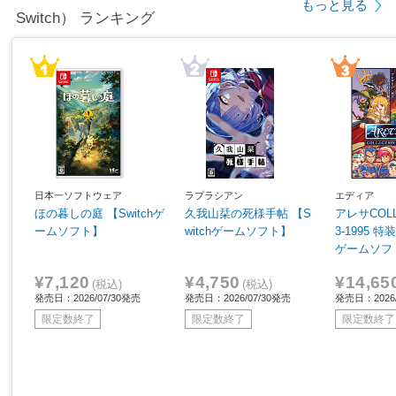
もっと見る
Switch） ランキング
日本一ソフトウェア
ラプラシアン
エディア
ほの暮しの庭 【Switchゲ
久我山栞の死様手帖 【S
アレサCOLL
ームソフト】
witchゲームソフト】
3-1995 特
ゲームソフ
¥7,120
¥4,750
¥14,65
(税込)
(税込)
発売日：2026/07/30発売
発売日：2026/07/30発売
発売日：2026/
限定数終了
限定数終了
限定数終了