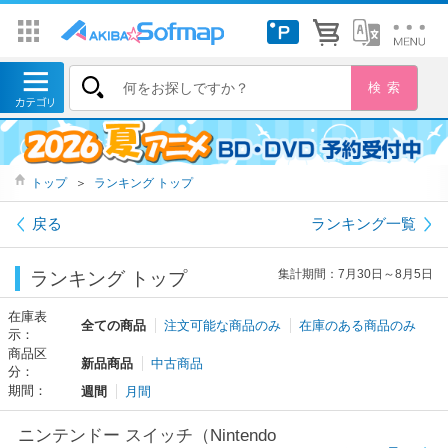
トップ
＞
ランキング トップ
戻る
ランキング一覧
集計期間：7月30日～8月5日
ランキング トップ
在庫表
全ての商品
注文可能な商品のみ
在庫のある商品のみ
示：
商品区
新品商品
中古商品
分：
期間：
週間
月間
ニンテンドー スイッチ（Nintendo