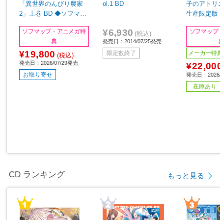
「異世界のんびり農家
ol.1 BD
子のアトリ
2」上巻 BD ◆ソフマッ
生産限定版 
プ・アニメガ全巻連続購
ップ・アニ
¥6,930
ソフマップ・アニメガ特
ソフマップ
入特典「上下巻収納BO
購入特典「
(税込)
典
発売日：2014/07/25発売
X・B2タペストリー（キ
＆缶バッジセ
¥19,800
ービジュアル絵柄）」
7mm)」
メーカー特
限定数終了
(税込)
発売日：2026/07/29発売
¥22,00
お取り寄せ
発売日：2026/
在庫あり
CD ランキング
もっと見る