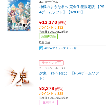
エンターグラム
神様のような君へ 完全生産限定版 【PS
4ゲームソフト】【sof001】
¥13,170
(税込)
ポイント：132
発売日：2021/08/26発売
店舗併売品
取扱店舗
AKIBA アミューズメント館
ラッピング可
コーラスワールドワイド
夕鬼 （ゆうおに） 【PS4ゲームソフ
ト】
¥3,278
(税込)
ポイント：328
発売日：2021/08/19発売
在庫限り