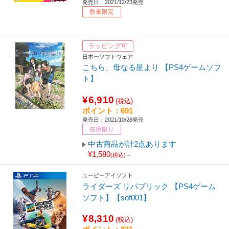
発売日：2021/12/23発売
数量限定
ラッピング可
日本一ソフトウェア
こちら、母なる星より 【PS4ゲームソフ
ト】
¥6,910
(税込)
ポイント：691
発売日：2021/10/28発売
在庫限り
中古商品が計2点あります
¥1,580
(税込)～
ユービーアイソフト
ライダーズ リパブリック 【PS4ゲーム
ソフト】【sof001】
¥8,310
(税込)