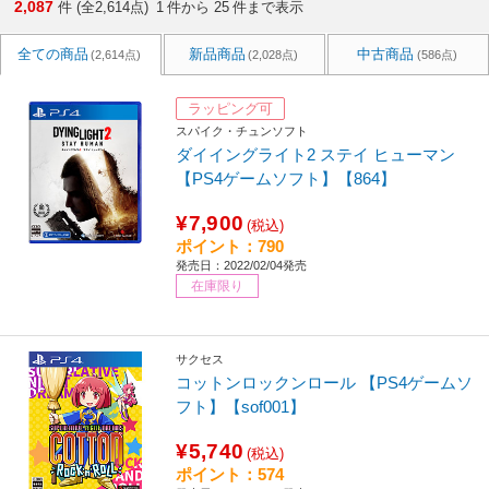
2,087
件 (全2,614点)
1
件から
25
件まで表示
全ての商品
新品商品
中古商品
(2,614点)
(2,028点)
(586点)
ラッピング可
スパイク・チュンソフト
ダイイングライト2 ステイ ヒューマン
【PS4ゲームソフト】【864】
¥7,900
(税込)
ポイント：790
発売日：2022/02/04発売
在庫限り
サクセス
コットンロックンロール 【PS4ゲームソ
フト】【sof001】
¥5,740
(税込)
ポイント：574