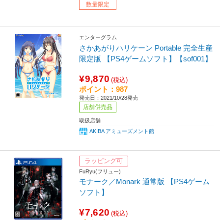
数量限定
エンターグラム
さかあがりハリケーン Portable 完全生産
限定版 【PS4ゲームソフト】【sof001】
¥9,870
(税込)
ポイント：987
発売日：2021/10/28発売
店舗併売品
取扱店舗
AKIBA アミューズメント館
ラッピング可
FuRyu(フリュー)
モナーク／Monark 通常版 【PS4ゲーム
ソフト】
¥7,620
(税込)