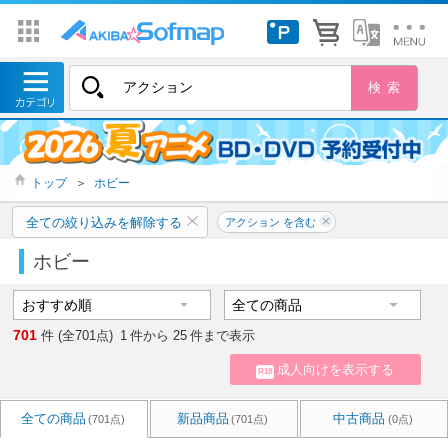
トップ
＞
ホビー
全ての絞り込みを解除する
アクション を含む
ホビー
701
件 (全701点)
1
件から
25
件まで表示
成人向けを表示する
R18
全ての商品
新品商品
中古商品
(701点)
(701点)
(0点)