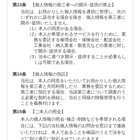
第13条
【個人情報の第三者への開示･提供の禁止】
当社は、お預かりした個人情報を適切に管理し、次の
いずれかに該当する場合を除き、個人情報を第三者に
開示･提供いたしません。
（1）本人の同意がある場合。
（2）本人が希望されるサービスを行うために、業
務を委託する修理会社・保険会社・配送会社・
工事会社・納入業者・製造元などの業者に対し
て開示･提供する場合。
（3）法令に基づき開示・提供することが必要もし
くは可能である場合。
第14条
【個人情報の預託】
当社は、本人の同意をいただいてお預かりした個人情
報を第三者と共同利用したり、業務を委託するために
第三者に預託する場合、当該第三者について調査のう
え必要な契約を締結し、当社と同様の情報管理を行う
ことを義務付けます。
第15条
【ご本人の照会】
本人の個人情報の照会･修正･削除などを希望される場
合には、下記の当社個人情報のお問合せ窓口まで連絡
いただければ、本人であることを確認のうえで法令な
どに則り適正に対応させていただきます。