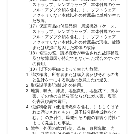
ストラップ、レンズキャップ、本体付属のケー
ブル・アダプタ類を含む。）、ソフトウェア、
アクセサリなど本体以外の付属品に単独で生じ
た故障。
（17）保証商品の付属品類・周辺機器（ケース、
ストラップ、レンズキャップ、本体付属のケー
ブル・アダプタ類を含む。）、ソフトウェア、
アクセサリなど本体以外の付属品の瑕疵、故障
または破損に起因した本体の故障。
（18）修理の際、請求権者が申告された故障状況
及び故障原因が特定できなかった場合のすべて
の費用。
（19）以下の事由によって生じた故障。
1. 請求権者、所有者または購入者及びそれらの者
と生計を一にする親族の故意または過失。
2. 取扱説明書記載以外の使用。
3. 地震、噴火、津波、地盤変動、地盤沈下、風水
害、その他の自然災害ならびにガス害、塩害、
公害及び異常電圧。
4. 核燃料物質（使用済燃料を含む。）もしくはそ
れに汚染されたもの（原子核分裂生成物を含
む。）の放射性、爆発性その他の有害な特性に
よって発生した事故。
5. 戦争、外国の武力行使、革命、政権奪取、内
乱、武装反乱その他これらに類似の事変または