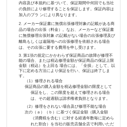
内容及び本規約に基づいて、保証期間中何回でも当社
の負担により修理することを保証します。保証内容は
加入のプラ ンにより異なります。
2. メーカー保証書に無償出張修理対象の記載がある商
品の場合の出張（料金）。なお、メーカーなど保証書
に無償修理出張対象 の記載がない場合の出張修理及び
離島もしくは遠隔地への出張修理を依頼される場合
は、その出張に要する費用を申し受けます。
3. 第1項の規定にかかわらず保証商品の故障が修理不
能の場合、または税込修理金額が保証商品の保証上限
金額（税込）を上回る 場合には、「全損」として、以
下に定める方法により保証を行い、保証は終了しま
す。
（1）修理される場合
保証商品の購入金額を税込修理金額の限度として
保証をし、この限度を超えて修理される場合
は、その超過額は請求権者負担となります。
（2）修理をされない場合及び修理不能な場合
次の（ａ）（ｂ）に基づく保証金額（購入金額
（消費税を含む）に対する経過年数毎に定めら
れた割合）を当社の販売店舗全店で利用いただ