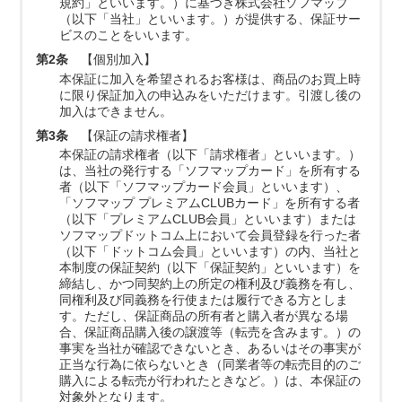
規約」といいます。）に基づき株式会社ソフマップ
（以下「当社」といいます。）が提供する、保証サー
ビスのことをいいます。
第2条
【個別加入】
本保証に加入を希望されるお客様は、商品のお買上時
に限り保証加入の申込みをいただけます。引渡し後の
加入はできません。
第3条
【保証の請求権者】
本保証の請求権者（以下「請求権者」といいます。）
は、当社の発行する「ソフマップカード」を所有する
者（以下「ソフマップカード会員」といいます）、
「ソフマップ プレミアムCLUBカード」を所有する者
（以下「プレミアムCLUB会員」といいます）または
ソフマップドットコム上において会員登録を行った者
（以下「ドットコム会員」といいます）の内、当社と
本制度の保証契約（以下「保証契約」といいます）を
締結し、かつ同契約上の所定の権利及び義務を有し、
同権利及び同義務を行使または履行できる方としま
す。ただし、保証商品の所有者と購入者が異なる場
合、保証商品購入後の譲渡等（転売を含みます。）の
事実を当社が確認できないとき、あるいはその事実が
正当な行為に依らないとき（同業者等の転売目的のご
購入による転売が行われたときなど。）は、本保証の
対象外となります。