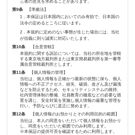
三者の意見を求めることがあります。
第9条
【準拠法】
1．本保証は日本国内においてのみ有効で、日本国の
法令の定めるところに従います｡
2．本規約に定めのない事態が生じた場合には、当社
が信義に則り誠実に対応いたします。
第10条
【合意管轄】
本規約に関する訴訟については、当社の所在地を管轄
する東京地方裁判所または東京簡易裁判所を第一審専
属合意管轄裁判所とします。
第11条
【個人情報の管理】
当社は、個人情報を正確かつ最新の状態に保ち、個人
情報への不正アクセス、紛失、破損、改ざん及び漏洩
などを防止するため、セキュリティシステムの維持、
社内管理体制の整備、社員教育の徹底などの必要な措
置を講じ、安全対策を実施し個人情報の厳重な管理を
行い、予防ならびに是正に努めます。
第12条
【個人情報のお預かりとその利用目的の範囲】
当社は、本人の同意をいただいて個人情報をお預かり
し、同意をいただいた範囲でのみ利用します。
※本保証の提供可否を確認するために利用します。