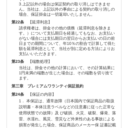
3.上記以外の場合は保証契約の取り消しはできませ
ん。当社は、上記以外の事由による契約の取り消しの
場合、保証掛金は一切返却いたしません。
第22条
【延滞利息】
請求権者は、掛金その他の債務（延滞利息を除きま
す。）について支払期日を経過してもなお、お支払い
がない場合には支払期日の翌日からお支払いの日の前
日までの期間について、年10％の割合で計算して得た
額を延滞利息として、当社が別に定める方法によりお
支払いいただきます。
第23条
【端数処理】
当社は、掛金その他の計算において、その計算結果に
1円未満の端数が生じた場合は、その端数を切り捨て
ます。
第三章 プレミアムワランティ保証規約
第24条
【保証の内容】
1． 本保証は、通常故障（日本国内で保証商品の取扱
説明書・本体注意ラベルなどの注意書に従った正常な
使用状態での故障）及 び破損、火災、破裂、爆発、落
雷、水濡れ、風災、雪災など外来性のある事故による
損害が発生した場合、保証商品のメーカー保 証書記載