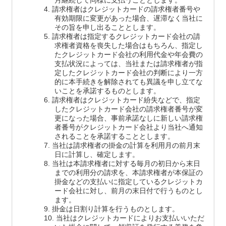
4. 請求権者はクレジットカードの請求権者番号や
有効期限に変更があった場合、遅滞なく当社に
その旨を申し出ることとします。
5. 請求権者は指定するクレジットカード会社の請
求権者資格を喪失した場合はもちろん、指定し
たクレジットカード会社の利用代金や年会費の
支払状況によっては、当社または請求権者が指
定したクレジットカード会社の判断により一方
的に本手続きを解除されても異議を申し立てな
いことを承諾するものとします。
6. 請求権者はクレジットカード紛失などで、指定
したクレジットカード会社の請求権者番号が変
更になった場合、事前承諾なしに新しい請求権
者番号がクレジットカード会社より当社へ通知
されることを承諾することとします。
7. 当社は請求権者の掛金の計算を利用月の前月末
日に計算し、確定します。
8. 当社は本請求権者に対する毎月の初日から末日
までの利用分の請求を、本請求権者が本保証の
掛金などの支払いに指定しているクレジットカ
ード会社に対し、前月の末日付で行うものとし
ます。
9. 掛金は日割り計算を行うものとします。
10. 当社はクレジットカードによりお支払いいただ