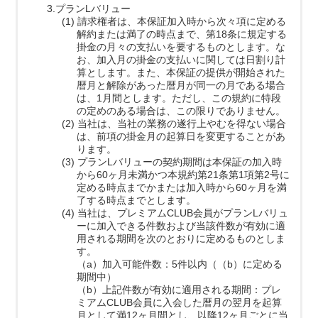
3.プランLバリュー
(1) 請求権者は、本保証加入時から次々項に定める
解約または満了の時点まで、第18条に規定する
掛金の月々の支払いを要するものとします。な
お、加入月の掛金の支払いに関しては日割り計
算とします。また、本保証の提供が開始された
暦月と解除があった暦月が同一の月である場合
は、1月間とします。ただし、この規約に特段
の定めのある場合は、この限りでありません。
(2) 当社は、当社の業務の遂行上やむを得ない場合
は、前項の掛金月の起算日を変更することがあ
ります。
(3) プランLバリューの契約期間は本保証の加入時
から60ヶ月未満かつ本規約第21条第1項第2号に
定める時点までかまたは加入時から60ヶ月を満
了する時点までとします。
(4) 当社は、プレミアムCLUB会員がプランLバリュ
ーに加入できる件数および当該件数が有効に適
用される期間を次のとおりに定めるものとしま
す。
（a）加入可能件数：5件以内（（b）に定める
期間中）
（b）上記件数が有効に適用される期間：プレ
ミアムCLUB会員に入会した暦月の翌月を起算
月として満12ヶ月間とし、以降12ヶ月ごとに当