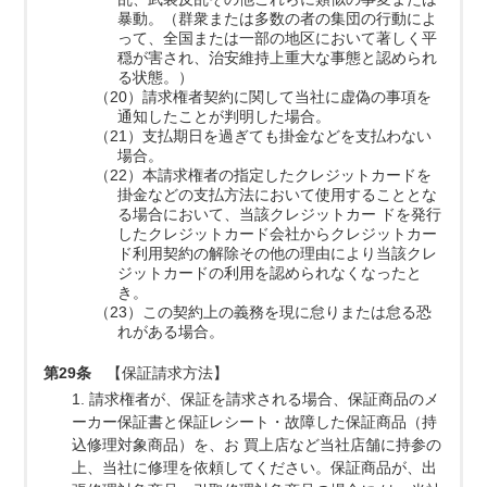
暴動。（群衆または多数の者の集団の行動によ
って、全国または一部の地区において著しく平
穏が害され、治安維持上重大な事態と認められ
る状態。）
（20）請求権者契約に関して当社に虚偽の事項を
通知したことが判明した場合。
（21）支払期日を過ぎても掛金などを支払わない
場合。
（22）本請求権者の指定したクレジットカードを
掛金などの支払方法において使用することとな
る場合において、当該クレジットカー ドを発行
したクレジットカード会社からクレジットカー
ド利用契約の解除その他の理由により当該クレ
ジットカードの利用を認められなくなったと
き。
（23）この契約上の義務を現に怠りまたは怠る恐
れがある場合。
第29条
【保証請求方法】
1. 請求権者が、保証を請求される場合、保証商品のメ
ーカー保証書と保証レシート・故障した保証商品（持
込修理対象商品）を、お 買上店など当社店舗に持参の
上、当社に修理を依頼してください。保証商品が、出