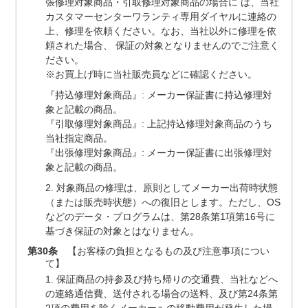
張修理対象商品・引取修理対象商品の場合に は、当社
カスタマーセンターワランティ専用ダイヤルに連絡の
上、修理を依頼ください。なお、当社以外に修理を依
頼された場合、 保証の対象となりませんのでご注意く
ださい。
※お買上げ時に当社販売員などに確認ください。
『持込修理対象商品』: メーカー保証書に持込修理対
象と記載の商品。
『引取修理対象商品』: 上記持込修理対象商品のうち
当社指定商品。
『出張修理対象商品』: メーカー保証書に出張修理対
象と記載の商品。
2. 対象商品の修理は、原則としてメーカー出荷時状態
（または販売時状態）への復旧とします。ただし、OS
などのデータ・プログラムは、第28条第1項第16号に
基づき保証の対象とはなりません。
第30条
【お客様の負担となるもの及び注意事項につい
て】
1. 保証商品の持参及び持ち帰りの交通費、当社などへ
の連絡通信費、送付される場合の送料、及び第24条第