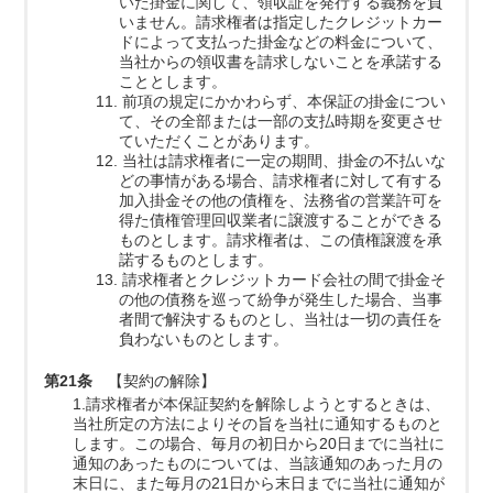
いた掛金に関して、領収証を発行する義務を負
いません。請求権者は指定したクレジットカー
ドによって支払った掛金などの料金について、
当社からの領収書を請求しないことを承諾する
こととします。
11. 前項の規定にかかわらず、本保証の掛金につい
て、その全部または一部の支払時期を変更させ
ていただくことがあります。
12. 当社は請求権者に一定の期間、掛金の不払いな
どの事情がある場合、請求権者に対して有する
加入掛金その他の債権を、法務省の営業許可を
得た債権管理回収業者に譲渡することができる
ものとします。請求権者は、この債権譲渡を承
諾するものとします。
13. 請求権者とクレジットカード会社の間で掛金そ
の他の債務を巡って紛争が発生した場合、当事
者間で解決するものとし、当社は一切の責任を
負わないものとします。
第21条
【契約の解除】
1.請求権者が本保証契約を解除しようとするときは、
当社所定の方法によりその旨を当社に通知するものと
します。この場合、毎月の初日から20日までに当社に
通知のあったものについては、当該通知のあった月の
末日に、また毎月の21日から末日までに当社に通知が