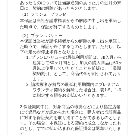
あったものについては当該通知のあった月の翌月の末
日に、契約の解除があったものとします。
（1）プランS、プランM
本保証は当社が請求権者からの解除の申し出を承諾し
た時点で、保証が終了するものとします。
（2）プランLバリュー
本保証は当社が請求権者からの解除の申し出を承諾し
た時点で、保証が終了するものとします。ただし、以
下の定めが停止条件となります。
1. プランLバリューの最低利用期間は、加入月から
起算して60ヶ月間とし、加入の購入商品は60ヶ
月以上使用していただくことを前提に、「長期
契約割引」として、商品代金が割引されており
ます。
2. 請求権者が前号の最低利用期間内にプレミアム
ワランティ契約を解除した場合は、表1-5、1-6
に指定する額をお支払いいただきます。
2.保証期間中に、対象商品の瑕疵などにより指定店舗
にて返品などが認められた場合に、購入者は当該商品
に対する保証契約を取り消すことができるものとしま
す。その場合、本保証による契約は成立しなかったも
のとし、すでに払い込まれた保証掛金は返却いたしま
す。