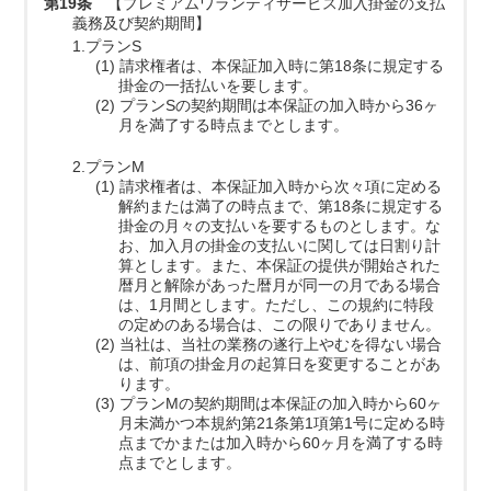
第19条
【プレミアムワランティサービス加入掛金の支払
義務及び契約期間】
1.プランS
(1) 請求権者は、本保証加入時に第18条に規定する
掛金の一括払いを要します。
(2) プランSの契約期間は本保証の加入時から36ヶ
月を満了する時点までとします。
2.プランM
(1) 請求権者は、本保証加入時から次々項に定める
解約または満了の時点まで、第18条に規定する
掛金の月々の支払いを要するものとします。な
お、加入月の掛金の支払いに関しては日割り計
算とします。また、本保証の提供が開始された
暦月と解除があった暦月が同一の月である場合
は、1月間とします。ただし、この規約に特段
の定めのある場合は、この限りでありません。
(2) 当社は、当社の業務の遂行上やむを得ない場合
は、前項の掛金月の起算日を変更することがあ
ります。
(3) プランMの契約期間は本保証の加入時から60ヶ
月未満かつ本規約第21条第1項第1号に定める時
点までかまたは加入時から60ヶ月を満了する時
点までとします。