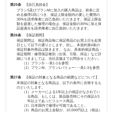
第25条
【自己負担金】
プランS及びプランMに加入の購入商品は、前条に定
める修理1回につき、保証上限金額内の要した費用の
30%を請求権者に自己負担いただきます。保証上限金
額を超過した修理の場合は、保証金額の30%に加え保
証超過分を請求権者に自己負担いただきます。
第26条
【保証期間】
保証期間は、保証商品毎に保証商品のお買上日を起算
日として以下の通りとします。但し、本規約第4条の
保証対象外商品は除きます。 なお、具体的保証商品・
保証期間・修理保証種別（出張、引取、持込）など詳
細につきましては、当社店舗までお問合せください。
（1）プランS･･･表1-1を参照
（2）プランM、プランLバリュー･･･表1-3を参照
第27条
【保証の対象となる商品の範囲などについて】
本保証の対象となる商品は、以下の条件に合致するも
のといたします。
（1）メーカーによる1年以上の保証がなされてい
る商品、もしくは、新品販売時にその保証が1
年以上であったリユース商品。
（2）日本国内で修理が可能であること。
（3）商品のお買上金額が、10,000円以上（税込）