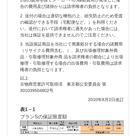
2項の費用を除くメーカーへの移動費用が発生した場
合の費用及び諸掛かりは請求権者の負担となります。
2. 送付の場合は適切な梱包の上、紛失防止のため受渡
の確認ができる手段（宅配便など。）を利用くださ
い。送付において請求権者に過失があった場合には、
当社は保証を提供できませんのでご注意ください。
3. 当該保証商品を当社にて廃棄処分する場合の諸費用
（リサイクル費用含む。）、及び出張修理対象外商
品・引取修理対象外商 品を請求権者の都合により出張
修理・引取修理する場合の出張費用・引取費用は請求
権者の負担となります。
以上
古物商営業許可取得済 東京都公安委員会 第
301039504802号
2010年8月2日改訂
表1－1
プランSの保証限度額