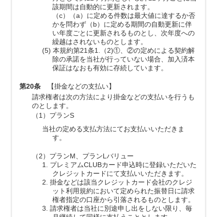
該期間は自動的に更新されます。
（c）（a）に定める件数は最大値に達するか否
かを問わず（b）に定める期間の自動更新に伴
い年度ごとに更新されるものとし、次年度への
繰越はされないものとします。
(5) 本規約第21条1.（2)①、②の定めによる契約解
除の承諾を当社が行っていない場合、加入済本
保証はなおも有効に存続しています。
第20条
【掛金などの支払い】
請求権者は次の方法により掛金などの支払いを行うも
のとします。
（1）プランS
当社の定める支払方法にてお支払いいただきま
す。
（2）プランM、プランLバリュー
1. プレミアムCLUBカード申込時に登録いただいた
クレジットカードにて支払いいただきます。
2. 掛金などは該当クレジットカード会社のクレジ
ット利用規約において定められた振替日に請求
権者指定の口座から引落されるものとします。
3. 請求権者は当社に別途申し出をしない限り、毎
月継続して同様に支払うこととします。