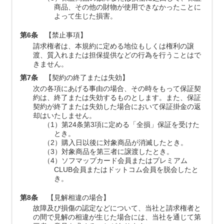
商品、その他の財物が使用できなかったことに
よって生じた損害。
第6条
【禁止事項】
請求権者は、本規約に定める地位もしくは権利の譲
渡、質入れまたは担保提供などの行為を行うことはで
きません。
第7条
【契約の終了または失効】
次の各項にあげる事由の場合、その時をもって保証契
約は、終了または失効するものとします。また、保証
契約が終了または失効した場合において保証掛金の返
却はいたしません。
（1）第24条第3項に定める「全損」保証を受けた
とき。
（2）購入日以後に対象商品が消滅したとき。
（3）対象商品を第三者に譲渡したとき。
（4）ソフマップカード会員またはプレミアム
CLUB会員またはドットコム会員を脱会したと
き。
第8条
【見解相違の場合】
故障及び損傷の認定などについて、当社と請求権者と
の間で見解の相違が生じた場合には、当社を通じて第