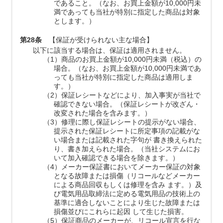
であること。（なお、お買上金額が10,000円未
満であっても当社が特別に指定した商品は対象
とします。）
第28条
【保証が受けられない主な場合】
以下に該当する場合は、保証は適用されません。
（1）商品のお買上金額が10,000円未満（税込）の
場合。（なお、お買上金額が10,000円未満であ
っても当社が特別に指定した商品は適用しま
す。）
（2）保証レシートなどにより、加入事実が当社で
確認できない場合。（保証レシートが改ざん・
改変された場合を含みます。）
（3）修理に際し保証レシートの提示がない場合、
提示された保証レシートに所定事項の記載がな
い場合または記載された字句が 書き換えられた
り、書き加えられた場合。（当社システムにお
いて加入確認できる場合を除きます。）
（4）メーカー保証書においてメーカー保証の対象
となる故障または損傷（リコールなどメーカー
による商品回収もしくは修理を含み ます。）及
び電気用品取締法に定める電気用品の技術上の
基準に適合しないことにより生じた故障または
損傷並びにこれらに起因 して生じた損害。
（5）保証商品のメーカーが、リコール宣言を行な