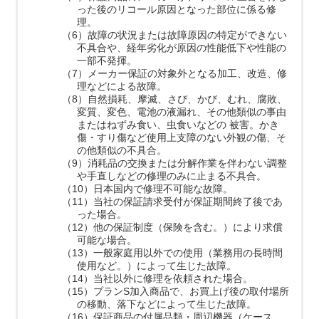
った後のリコール原因となった部位に係る修
理。
（6）故障の状況または故障原因の特定ができない
不具合や、経年劣化が原因の性能低下や性能の
一部不発揮。
（7）メーカー保証の対象外となる加工、改造、修
理などによる故障。
（8）自然損耗、摩滅、さび、かび、むれ、腐敗、
変質、変色、電池の液漏れ、その他類似の事由
またはねずみ食い、虫食いなどの 被害。かき
傷・すり傷など使用上支障のない外観の傷、そ
の他類似の不具合。
（9）消耗品の交換または分解作業を伴わない調整
や手直しなどの修理のみに止まる不具合。
（10）日本国内で修理不可能な故障。
（11）当社の保証請求受付が保証期間終了後であ
った場合。
（12）他の保証制度（保険を含む。）により求償
可能な場合。
（13）一般家庭用以外での使用（業務用の長時間
使用など。）によって生じた故障。
（14）当社以外に修理を依頼された場合。
（15）プランS加入商品で、お買上げ後の取付場所
の移動、落下などによって生じた故障。
（16）保証商品の付属品類・周辺機器（ケース、