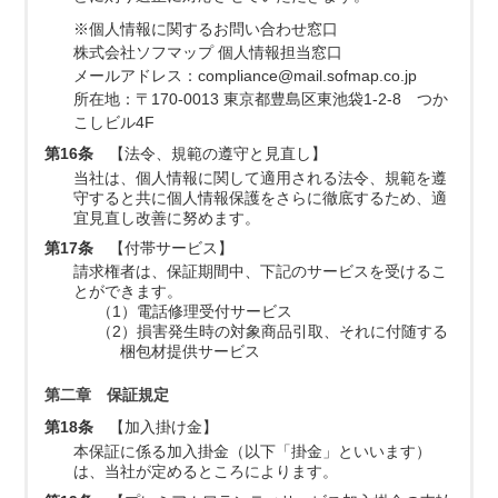
※個人情報に関するお問い合わせ窓口
株式会社ソフマップ 個人情報担当窓口
メールアドレス：compliance@mail.sofmap.co.jp
所在地：〒170-0013 東京都豊島区東池袋1-2-8 つか
こしビル4F
第16条
【法令、規範の遵守と見直し】
当社は、個人情報に関して適用される法令、規範を遵
守すると共に個人情報保護をさらに徹底するため、適
宜見直し改善に努めます。
第17条
【付帯サービス】
請求権者は、保証期間中、下記のサービスを受けるこ
とができます。
（1）電話修理受付サービス
（2）損害発生時の対象商品引取、それに付随する
梱包材提供サービス
第二章 保証規定
第18条
【加入掛け金】
本保証に係る加入掛金（以下「掛金」といいます）
は、当社が定めるところによります。