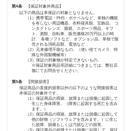
第4条
【保証対象外商品】
以下の商品は本保証の対象となりません。
（1）携帯電話・PHS・ポケベルなど、単独の機能
を有しない周辺機器、衣料寝具類、宝飾品、 コ
ンタクトレンズ、眼鏡、スポーツ用品、ギフ
ト、酒類、自転車、販売価格20万円以上の時
計、 各種ソフトなど、オプション品、単独で販
売される消耗品類、電池など
（2）元来修理不能なもの。（使い捨てカメラ、特
殊な外国製機械等）
（3）保証の対象物が特定できないもの。
※保証対象商品等詳細につきましては、弊社店
舗にてお問合せください。
第5条
【間接損害】
保証商品の直接的損害以外の以下のような間接損害は
本保証の対象外です。
（1）保証商品の瑕疵、故障または損傷に起因して
生じた身体障害。（障害に起因する死亡を含み
ます。）
（2）保証商品の瑕疵、故障または損傷に起因して
他の財物（ソフトウェアを含みます。）に生じ
た故障、損傷もしくは汚損などの損害。
（3）保証商品の故障または損傷に起因して、保証